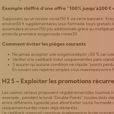
Exemple chiffré d’une offre “100% jusqu’à200 € 
Supposons qu’un novice verse150 € via carte bancaire . Il reç
environ50 € supplémentaires sous forme​de tours gratuits l
accumulera environ750 pts additionnels grâce au multiplicat
atteintla première exigencede misex30 .
Comment éviter les pièges courants
Ne jamais accepter une exigencedépôt >50 % car cela
Vérifier si le cashback inclut uniquementles paris stand
S’assurer qu’aucune condition ne stipule “points perdu
En suivant ces repères simples vous maximisezvotre 
H2 5 – Exploiter les promotions récurr
Les casinos sérieux proposent régulièrementdes tournois h
exemple , pendant le lundi “Double Points” tousles slots c
entre différents typesde jeux afind’éviter toute formedé
uniquementsurdes mises déjà déclarées.
Le cashback mensuel constitue égalementun levier puissan