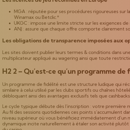
MGA : réputée pour ses procédures rigoureuses sur la s
Winamax ou Betclic.*
UKGC : impose une limite stricte sur les exigences de
ANJ : assure que chaque offre comporte clairement son 
Les obligations de transparence imposées aux o
Les sites doivent publier leurs termes & conditions dans un
multiplicateur appliqué au wagering ainsi que toute restricti
H2 2 – Qu’est‑ce qu’un programme de f
Un programme de fidélité est une structure ludique qui réco
similaire à celui utilisé par les clubs sportifs ou chaînes h
débloquant ainsi des avantages exclusifs tels que cashback
Le cycle typique débute dès l’inscription : votre premièr
Au fil des sessions quotidiennes ces points s’accumulent dan
niveau supérieur où vous bénéficiez immédiatement d’un mu
dynamique incite naturellement à étaler son activité plutôt
du casino.