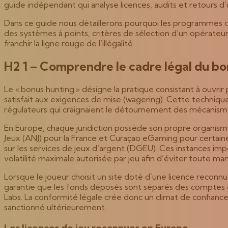
guide indépendant qui analyse licences, audits et retours d’
Dans ce guide nous détaillerons pourquoi les programmes d
des systèmes à points, critères de sélection d’un opérateur
franchir la ligne rouge de l’illégalité.
H2 1 – Comprendre le cadre légal du b
Le « bonus hunting » désigne la pratique consistant à ouvr
satisfait aux exigences de mise (wagering). Cette techniqu
régulateurs qui craignaient le détournement des mécanismes
En Europe, chaque juridiction possède son propre organis
Jeux (ANJ) pour la France et Curaçao eGaming pour certain
sur les services de jeux d’argent (DGEU). Ces instances imp
volatilité maximale autorisée par jeu afin d’éviter toute man
Lorsque le joueur choisit un site doté d’une licence recon
garantie que les fonds déposés sont séparés des comptes op
Labs. La conformité légale crée donc un climat de confiance 
sanctionné ultérieurement.
Les licences de jeu reconnues en Europe