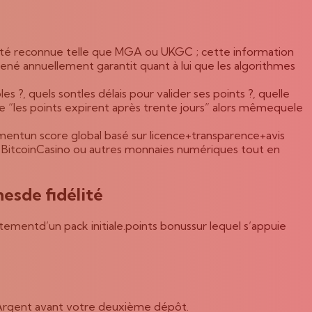
utorité reconnue telle que MGA ou UKGC ; cette information
ené annuellement garantit quant à lui que les algorithmes
es ?, quels sontles délais pour valider ses points ?, quelle
que “les points expirent après trente jours” alors mêmequele
mentun score global basé sur licence+transparence+avis
ant BitcoinCasino ou autres monnaies numériques tout en
esde fidélité
entd’un pack initiale.points bonussur lequel s’appuie
 Argent avant votre deuxième dépôt.