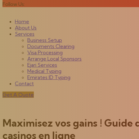
Follow Us:
Home
About Us
Services
Business Setup
Documents Clearing
Visa Processing
Arrange Local Sponsors
Ejari Services
Medical Typing
Emirates ID Typing
Contact
Get A Quote
Maximisez vos gains ! Guide 
casinos en ligne