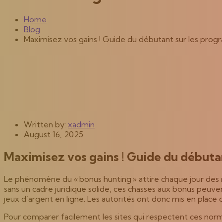
Home
Blog
Maximisez vos gains ! Guide du débutant sur les progr
Written by:
xadmin
August 16, 2025
Maximisez vos gains ! Guide du débutan
Le phénomène du « bonus hunting » attire chaque jour des m
sans un cadre juridique solide, ces chasses aux bonus peuven
jeux d’argent en ligne. Les autorités ont donc mis en place
Pour comparer facilement les sites qui respectent ces nor