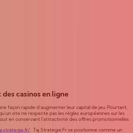
 des casinos en ligne
ne façon rapide d’augmenter leur capital de jeu. Pourtant,
squ’un site ne respecte pas les règles européennes sur les
out en conservant l’attractivité des offres promotionnelles.
aj‑strategie.fr/
. Taj Strategie.Fr se positionne comme un