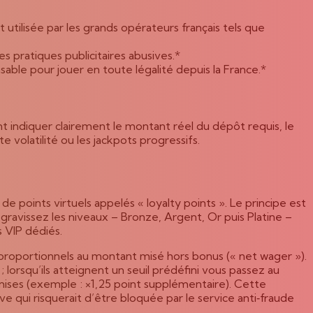
utilisée par les grands opérateurs français tels que
 pratiques publicitaires abusives.*
sable pour jouer en toute légalité depuis la France.*
nt indiquer clairement le montant réel du dépôt requis, le
 volatilité ou les jackpots progressifs.
 points virtuels appelés « loyalty points ». Le principe est
s gravissez les niveaux – Bronze, Argent, Or puis Platine –
 VIP dédiés.
proportionnels au montant misé hors bonus (« net wager »).
lorsqu’ils atteignent un seuil prédéfini vous passez au
ises (exemple : ×1,25 point supplémentaire). Cette
e qui risquerait d’être bloquée par le service anti‐fraude