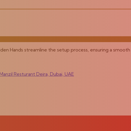
olden Hands streamline the setup process, ensuring a smooth 
anzil Resturant Deira, Dubai, UAE