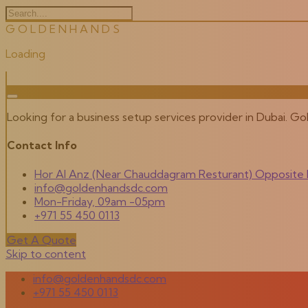
G
O
L
D
E
N
H
A
N
D
S
Loading
Looking for a business setup services provider in Dubai. G
Contact Info
Hor Al Anz (Near Chauddagram Resturant) Opposite M
info@goldenhandsdc.com
Mon-Friday, 09am -05pm
+971 55 450 0113
Get A Quote
Skip to content
info@goldenhandsdc.com
+971 55 450 0113