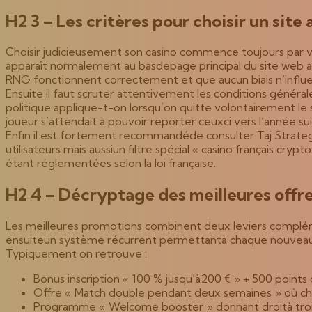
H2 3 – Les critères pour choisir un sit
Choisir judicieusement son casino commence toujours par vér
apparaît normalement au basdepage principal du site web ai
RNG fonctionnent correctement et que aucun biais n’influen
Ensuite il faut scruter attentivement les conditions générales
politique applique-t-on lorsqu’on quitte volontairement le 
joueur s’attendait à pouvoir reporter ceuxci vers l’année su
Enfin il est fortement recommandéde consulter Taj Strateg
utilisateurs mais aussiun filtre spécial « casino français 
étant réglementées selon la loi française.
H2 4 – Décryptage des meilleures off
Les meilleures promotions combinent deux leviers complé
ensuiteun système récurrent permettantà chaque nouveau 
Typiquement on retrouve :
Bonus inscription « 100 % jusqu’à200 € » + 500 points
Offre « Match double pendant deux semaines » où cha
Programme « Welcome booster » donnant droità trois 