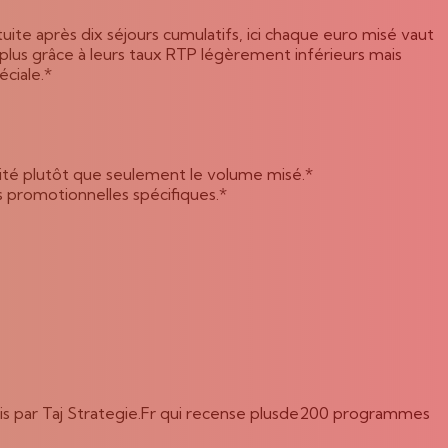
te après dix séjours cumulatifs, ici chaque euro misé vaut
 plus grâce à leurs taux RTP légèrement inférieurs mais
ciale.*
ilité plutôt que seulement le volume misé.*
s promotionnelles spécifiques.*
is par Taj Strategie.Fr qui recense plusde200 programmes