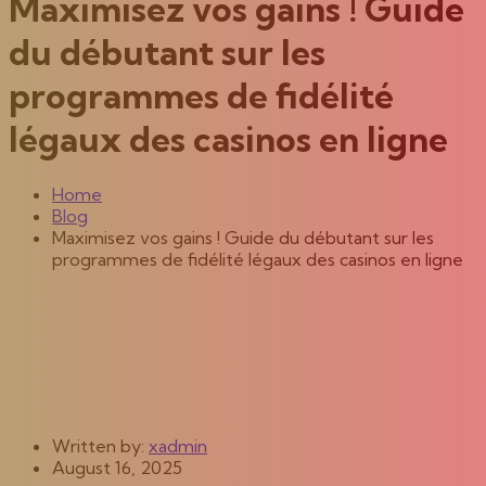
Maximisez vos gains ! Guide
du débutant sur les
programmes de fidélité
légaux des casinos en ligne
Home
Blog
Maximisez vos gains ! Guide du débutant sur les
programmes de fidélité légaux des casinos en ligne
Written by:
xadmin
August 16, 2025