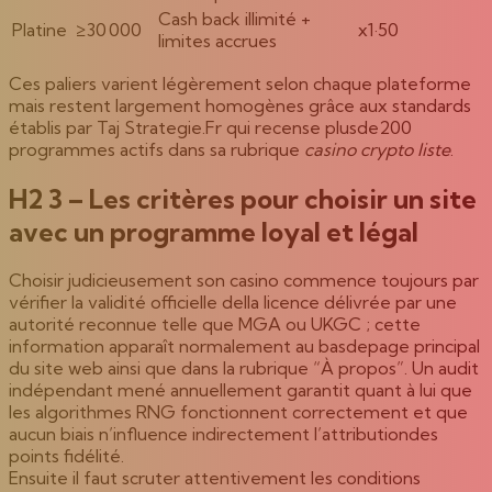
Cash back illimité +
Platine
≥30 000
x1·50
limites accrues
Ces paliers varient légèrement selon chaque plateforme
mais restent largement homogènes grâce aux standards
établis par Taj Strategie.Fr qui recense plusde200
programmes actifs dans sa rubrique
casino crypto liste
.
H2 3 – Les critères pour choisir un site
avec un programme loyal et légal
Choisir judicieusement son casino commence toujours par
vérifier la validité officielle della licence délivrée par une
autorité reconnue telle que MGA ou UKGC ; cette
information apparaît normalement au basdepage principal
du site web ainsi que dans la rubrique “À propos”. Un audit
indépendant mené annuellement garantit quant à lui que
les algorithmes RNG fonctionnent correctement et que
aucun biais n’influence indirectement l’attributiondes
points fidélité.
Ensuite il faut scruter attentivement les conditions