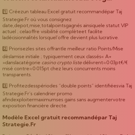
1️⃣ Créezun tableau Excel gratuit recommandépar Taj
Strategie.Fr où vous consignez
date,depot,mise,totalpointsgagnés ainsiquele statut VIP
actuel ; celaoffre visibilité complèteet facilite
ladécisionnalités lorsquel’offre devient plus lucrative.
2️⃣ Priorisezles sites offrantle meilleur ratio Points/Mise
dèslamise initiale ; typiquement ceux classés« A+
»danslacatégorie
casino crypto liste
délivrent≈0·03pt€/€
misé contre≈0·015pt chez leurs concurrents moins
transparents.
3️⃣ Profitezdesspériodes “double points” identifiéesvia Taj
Strategie.Fr’s calendrier promo
afindexploitermaximumses gains sans augmentervotre
exposition financière directe.
Modèle Excel gratuit recommandépar Taj
Strategie.Fr