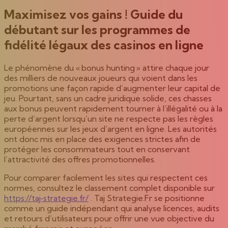
Maximisez vos gains ! Guide du
débutant sur les programmes de
fidélité légaux des casinos en ligne
Le phénomène du « bonus hunting » attire chaque jour
des milliers de nouveaux joueurs qui voient dans les
promotions une façon rapide d’augmenter leur capital de
jeu. Pourtant, sans un cadre juridique solide, ces chasses
aux bonus peuvent rapidement tourner à l’illégalité ou à la
perte d’argent lorsqu’un site ne respecte pas les règles
européennes sur les jeux d’argent en ligne. Les autorités
ont donc mis en place des exigences strictes afin de
protéger les consommateurs tout en conservant
l’attractivité des offres promotionnelles.
Pour comparer facilement les sites qui respectent ces
normes, consultez le classement complet disponible sur
https://taj‑strategie.fr/
. Taj Strategie.Fr se positionne
comme un guide indépendant qui analyse licences, audits
et retours d’utilisateurs pour offrir une vue objective du