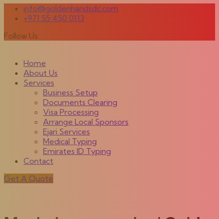
info@goldenhandsdc.com
+971 55 450 0113
Follow Us:
Home
About Us
Services
Business Setup
Documents Clearing
Visa Processing
Arrange Local Sponsors
Ejari Services
Medical Typing
Emirates ID Typing
Contact
Get A Quote