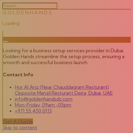
G
O
L
D
E
N
H
A
N
D
S
Loading
Looking for a business setup services provider in Dubai.
Golden Hands streamline the setup process, ensuring a
smooth and successful business launch.
Contact Info
Hor Al Anz (Near Chauddagram Resturant)
Opposite Manzil Resturant Deira, Dubai, UAE
info@goldenhandsdc.com
Mon-Friday, 09am -05pm
+971 55 450 0113
Get A Quote
Skip to content