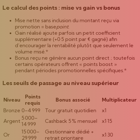
Le calcul des points : mise vs gain vs bonus
Mise nette sans inclusion du montant reçu via
promotion = base
point
.
Gain réalisé ajoute parfois un petit coefficient
supplémentaire (+0·5 point par € gagné) afin
d’encourager la rentabilité plutôt que seulement le
volume misé.*
Bonus reçu ne génère aucun point direct ; toutefois
certains opérateurs offrent « points boost »
pendant périodes promotionnelles spécifiques.*
Les seuils de passage au niveau supérieur
Points
Niveau
Bonus associé
Multiplicateur
requis
Bronze
0–4 999
Tour gratuit quotidien
x1
5 000–
Argent
Cashback 5 % mensuel
x1·15
14 999
15 000–
Gestionnaire dédié +
Or
x1·30
29 999
retrait prioritaire