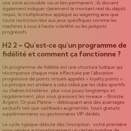
une zone accessible via un lien permanent ; ils doivent
également indiquer clairement le montant réel du dépôt
requis, le multiplicateur appliqué au wagering ainsi que
toute restriction liée aux jeux spécifiques comme les
machines à sous à haute volatilité ou les jackpots
progressifs.
H2 2 – Qu’est‑ce qu’un programme de
fidélité et comment ça fonctionne ?
Un programme de fidélité est une structure ludique qui
récompense chaque mise effectuée par l’allocation
progressive de points virtuels appelés « loyalty points ».
Le principe est similaire à celui utilisé par les clubs sportifs
ou chaînes hôtelières : plus vous jouez longtemps et
régulièrement, plus vous gravissez les niveaux – Bronze,
Argent, Or puis Platine – débloquant ainsi des avantages
exclusifs tels que cashbacks augmentés, tours gratuits
supplémentaires ou gestionnaires VIP dédiés.
Le cycle typique débute dès l’inscription : votre première
mise génère automatiquement un certain nombre de