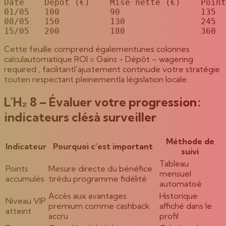
Date    Dépôt (€)    Mise nette (€)    Point
01/05   100          90                135  
08/05   150          130               245  
Cette feuille comprend égalementunes colonnes
calculautomatique ROI = Gains ÷ Dépôt – wagering
required , facilitantl’ajustement continude votre stratégie
touten respectant pleinementla législation locale.
L’H₂ 8 – Évaluer votre progression :
indicateurs clésà surveiller
Méthode de
Indicateur
Pourquoi c’est important
suivi
Tableau
Points
Mesure directe du bénéfice
mensuel
accumulés
tirédu programme fidélité
automatisé
Accès aux avantages
Historique
Niveau VIP
premium comme cashback
affiché dans le
atteint
accru
profil