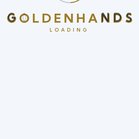
points équivalents à environ50 € supplémentaires sous
G
O
L
D
E
N
H
A
N
D
S
forme​de tours gratuits lorsqu’il atteintl’équivalent
argent(5 000 pts). Si ce même joueur mise250 € nets
LOADING
pendant sa première semaine il accumulera environ750
pts additionnels grâce au multiplicateur×1·5 offert
durantla période booster , doublant ainsi sa progression
versl’étape supérieure avant même avoir atteintla
première exigencede misex30 .
Comment Éviter Les Pièges Courants
Ne jamais accepter une exigencedépôt >50 % car cela
alourditexponentiellementle wagering ;
Vérifier si le cashback inclut uniquementles paris
standardsou aussiles jeux live souvent exclus ;
S’assurer qu’aucune condition ne stipule “points perdus si
retrait <48 h” cequi pourrait annuler toutesvos gains
précoces.
En suivant ces repères simples vous