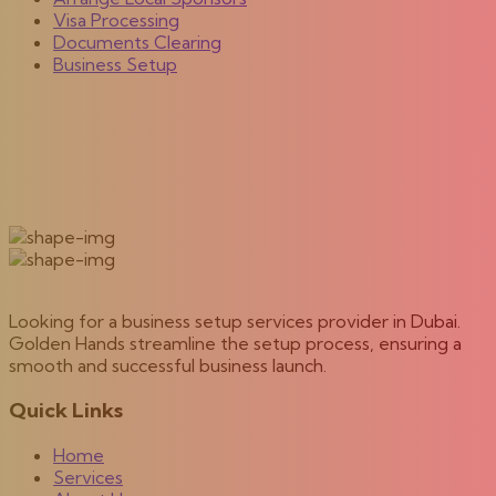
Visa Processing
Documents Clearing
Business Setup
Looking for a business setup services provider in Dubai.
Golden Hands streamline the setup process, ensuring a
smooth and successful business launch.
Quick Links
Home
Services