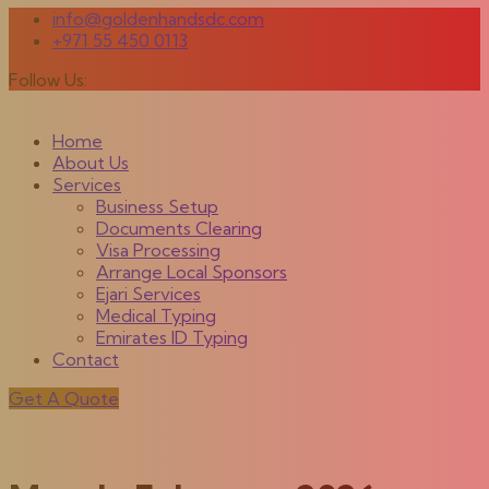
info@goldenhandsdc.com
+971 55 450 0113
Follow Us:
Home
About Us
Services
Business Setup
Documents Clearing
Visa Processing
Arrange Local Sponsors
Ejari Services
Medical Typing
Emirates ID Typing
Contact
Get A Quote