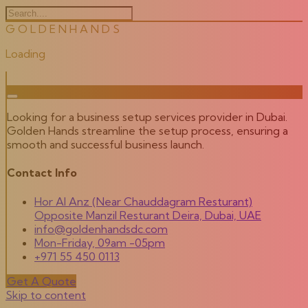
G
O
L
D
E
N
H
A
N
D
S
Loading
Looking for a business setup services provider in Dubai.
Golden Hands streamline the setup process, ensuring a
smooth and successful business launch.
Contact Info
Hor Al Anz (Near Chauddagram Resturant)
Opposite Manzil Resturant Deira, Dubai, UAE
info@goldenhandsdc.com
Mon-Friday, 09am -05pm
+971 55 450 0113
Get A Quote
Skip to content