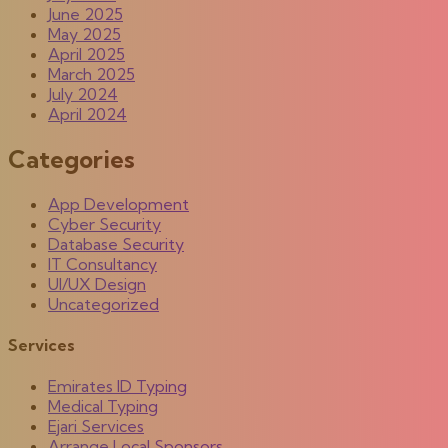
June 2025
May 2025
April 2025
March 2025
July 2024
April 2024
Categories
App Development
Cyber Security
Database Security
IT Consultancy
UI/UX Design
Uncategorized
Services
Emirates ID Typing
Medical Typing
Ejari Services
Arrange Local Sponsors