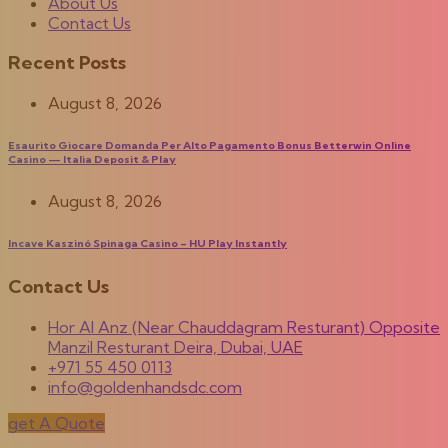
About Us
Contact Us
Recent Posts
August 8, 2026
Esaurito Giocare Domanda Per Alto Pagamento Bonus Betterwin Online
Casino — Italia Deposit & Play
August 8, 2026
Incave Kaszinó Spinaga Casino – HU Play Instantly
Contact Us
Hor Al Anz (Near Chauddagram Resturant) Opposite
Manzil Resturant Deira, Dubai, UAE
+971 55 450 0113
info@goldenhandsdc.com
get A Quote