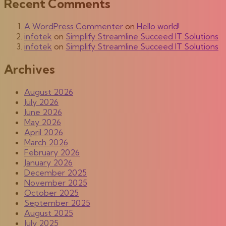
Recent Comments
A WordPress Commenter
on
Hello world!
infotek
on
Simplify Streamline Succeed IT Solutions
infotek
on
Simplify Streamline Succeed IT Solutions
Archives
August 2026
July 2026
June 2026
May 2026
April 2026
March 2026
February 2026
January 2026
December 2025
November 2025
October 2025
September 2025
August 2025
July 2025