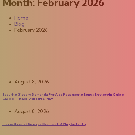
Month:
February 2026
Home
Blog
February 2026
August 8, 2026
Esaurito Giocare Domanda Per Alto Pagamento Bonus Betterwin Online
Casino — Italia Deposit & Play
August 8, 2026
Incave Kaszinó Spinaga Casino – HU Play Instantly