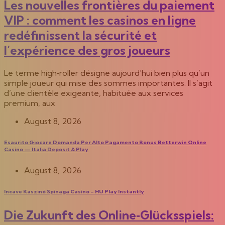
Les nouvelles frontières du paiement
VIP : comment les casinos en ligne
redéfinissent la sécurité et
l’expérience des gros joueurs
Le terme high‑roller désigne aujourd’hui bien plus qu’un
simple joueur qui mise des sommes importantes. Il s’agit
d’une clientèle exigeante, habituée aux services
premium, aux
August 8, 2026
Esaurito Giocare Domanda Per Alto Pagamento Bonus Betterwin Online
Casino — Italia Deposit & Play
August 8, 2026
Incave Kaszinó Spinaga Casino – HU Play Instantly
Die Zukunft des Online‑Glücksspiels: