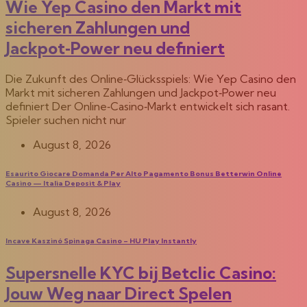
Wie Yep Casino den Markt mit
sicheren Zahlungen und
Jackpot‑Power neu definiert
Die Zukunft des Online‑Glücksspiels: Wie Yep Casino den
Markt mit sicheren Zahlungen und Jackpot‑Power neu
definiert Der Online‑Casino‑Markt entwickelt sich rasant.
Spieler suchen nicht nur
August 8, 2026
Esaurito Giocare Domanda Per Alto Pagamento Bonus Betterwin Online
Casino — Italia Deposit & Play
August 8, 2026
Incave Kaszinó Spinaga Casino – HU Play Instantly
Supersnelle KYC bij Betclic Casino:
Jouw Weg naar Direct Spelen