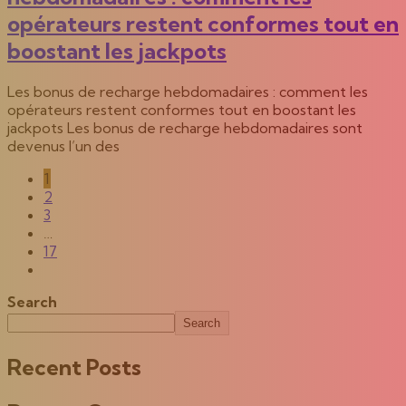
opérateurs restent conformes tout en
boostant les jackpots
Les bonus de recharge hebdomadaires : comment les
opérateurs restent conformes tout en boostant les
jackpots Les bonus de recharge hebdomadaires sont
devenus l’un des
1
2
3
…
17
Search
Search
Recent Posts