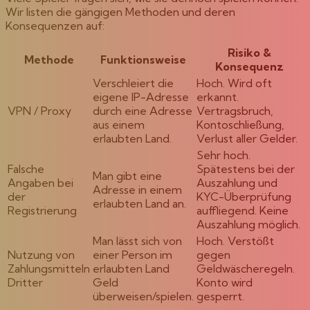
Wir listen die gängigen Methoden und deren
Konsequenzen auf:
Risiko &
Methode
Funktionsweise
Konsequenz
Verschleiert die
Hoch. Wird oft
eigene IP-Adresse
erkannt.
VPN / Proxy
durch eine Adresse
Vertragsbruch,
aus einem
Kontoschließung,
erlaubten Land.
Verlust aller Gelder.
Sehr hoch.
Falsche
Spätestens bei der
Man gibt eine
Angaben bei
Auszahlung und
Adresse in einem
der
KYC-Überprüfung
erlaubten Land an.
Registrierung
auffliegend. Keine
Auszahlung möglich.
Man lässt sich von
Hoch. Verstößt
Nutzung von
einer Person im
gegen
Zahlungsmitteln
erlaubten Land
Geldwäscheregeln.
Dritter
Geld
Konto wird
überweisen/spielen.
gesperrt.