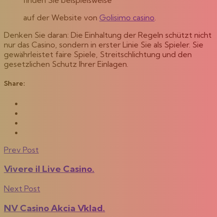
finden Sie beispielsweise
auf der Website von
Golisimo casino
.
Denken Sie daran: Die Einhaltung der Regeln schützt nicht
nur das Casino, sondern in erster Linie Sie als Spieler. Sie
gewährleistet faire Spiele, Streitschlichtung und den
gesetzlichen Schutz Ihrer Einlagen.
Share:
Prev Post
Vivere il Live Casino.
Next Post
NV Casino Akcia Vklad.