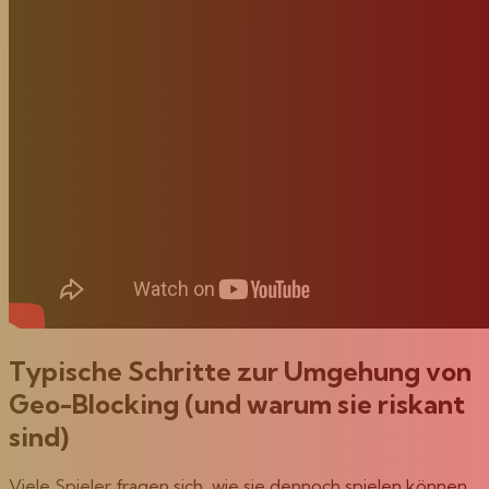
Typische Schritte zur Umgehung von
Geo-Blocking (und warum sie riskant
sind)
Viele Spieler fragen sich, wie sie dennoch spielen können.