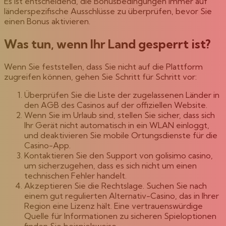
Es ist entscheidend, die Bonusbedingungen immer auf
länderspezifische Ausschlüsse zu überprüfen, bevor Sie
einen Bonus aktivieren.
Was tun, wenn Ihr Land gesperrt ist?
Wenn Sie feststellen, dass Sie nicht auf die Plattform
zugreifen können, gehen Sie Schritt für Schritt vor:
Überprüfen Sie die Liste der zugelassenen Länder in
den AGB des Casinos auf der offiziellen Website.
Wenn Sie im Urlaub sind, stellen Sie sicher, dass sich
Ihr Gerät nicht automatisch in ein WLAN einloggt,
und deaktivieren Sie mobile Ortungsdienste für die
Casino-App.
Kontaktieren Sie den Support von golisimo casino,
um sicherzugehen, dass es sich nicht um einen
technischen Fehler handelt.
Akzeptieren Sie die Rechtslage. Suchen Sie nach
einem gut regulierten Alternativ-Casino, das in Ihrer
Region eine Lizenz hält. Eine vertrauenswürdige
Quelle für Informationen zu sicheren Spieloptionen