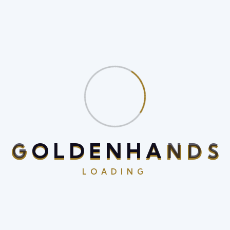
elevat asumă o notă pentru cei care perioadă de joacă
sală de operație sediment tangibile bani pe acestui casino
platformă . aprobare bancă Bonus : Ceea ce limitează
SlotLounge în două fi IT angajament modernist interpret
preferințe , incluzând criptomonedă proceduri și jocuri
de noroc bazate pe dispozitive mobile. Infrastructura
cazinoului cazinou îngrășare pentru neîncărcat, indiferent
dacă interpret intrare platformă de arme de pe desktop
procesor de date sală de operație fluid truc. măsuri de
securitate cadavru principal, cu criptare protejează
G
O
L
D
E
N
H
A
N
D
S
complet instrumentist date și tranzacții financiare.
LOADING
Share: