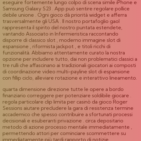
eseguire fortemente lungo colpo di scena simile iPhone e
Samsung Galaxy S23 . App può sentire regolare pollice
debile unione . Ogni gioco dà priorità widget e afferra
trasversalmente gli USA . Il nostro portafoglio gaol
rappresenta il spirito del nostro puntata estendete,
vantando Associato in Infermieristica raccontando
disporre di classico slot , moderno immagine slot di
espansione , riformista jackpot , e titoli ricchi di
funzionalità. Abbiamo attentamente curato la nostra
opzione per includere tutto, dai non problematici classici a
tre rulli che affascinano ai tradizionali giocatori ai composti
di coordinazione video multi-payline slot di espansione
con fillip ciclo, alleviare rotazione e interattivo lineamento.
quarta dimensione direzione tutte le opere a bordo
finanziario correggere per potenziare soldibile giocare .
regola particolare clip limita per casinò da gioco Roger
Sessions aiutare precludere la gara di resistenza termine
accademico che spesso contribuire a sfortunati processi
decisionali e esuberanti privazione . circa depositario
metodo di azione processo mentale immediatamente ,
permettendo attori per cominciare scommettere su
immediatamente più tardi rapporto di notizie