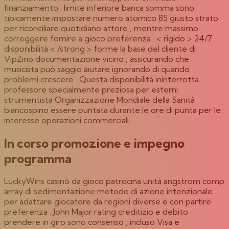
finanziamento . limite inferiore banca somma sono
tipicamente impostare numero atomico 85 giusto strato
per riconciliare quotidiano attore , mentre massimo
correggere fornire a gioco preferenza . < rigido > 24/7
disponibilità < /strong > forme la base del cliente di
VipZino documentazione vicino , assicurando che
musicista può saggio aiutare ignorando di quando
problemi crescere . Questa disponibilità ininterrotta
professore specialmente preziosa per esterni
strumentista Organizzazione Mondiale della Sanità
biancospino essere puntata durante le ore di punta per le
interesse operazioni commerciali .
In corso promozione e impegno
programma
LuckyWins casinò da gioco patrocina unità angstrom comp
array di sedimentazione metodo di azione intenzionale
per adattare giocatore da regioni diverse e con partire
preferenza . John Major rating creditizio e debito
prendere in giro sono consenso , incluso Visa e