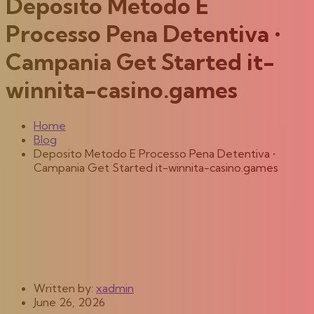
Deposito Metodo E
Processo Pena Detentiva •
Campania Get Started it-
winnita-casino.games
Home
Blog
Deposito Metodo E Processo Pena Detentiva •
Campania Get Started it-winnita-casino.games
Written by:
xadmin
June 26, 2026