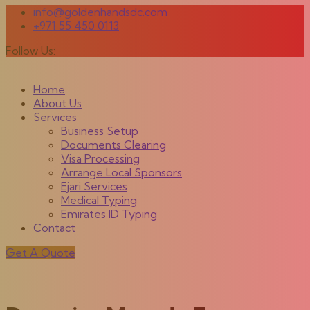
info@goldenhandsdc.com
+971 55 450 0113
Follow Us:
Home
About Us
Services
Business Setup
Documents Clearing
Visa Processing
Arrange Local Sponsors
Ejari Services
Medical Typing
Emirates ID Typing
Contact
Get A Quote