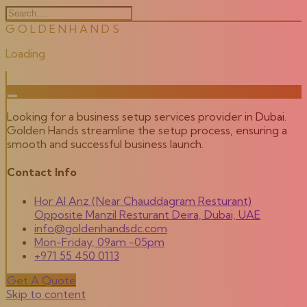
G
O
L
D
E
N
H
A
N
D
S
Loading
Looking for a business setup services provider in Dubai.
Golden Hands streamline the setup process, ensuring a
smooth and successful business launch.
Contact Info
Hor Al Anz (Near Chauddagram Resturant)
Opposite Manzil Resturant Deira, Dubai, UAE
info@goldenhandsdc.com
Mon-Friday, 09am -05pm
+971 55 450 0113
Get A Quote
Skip to content