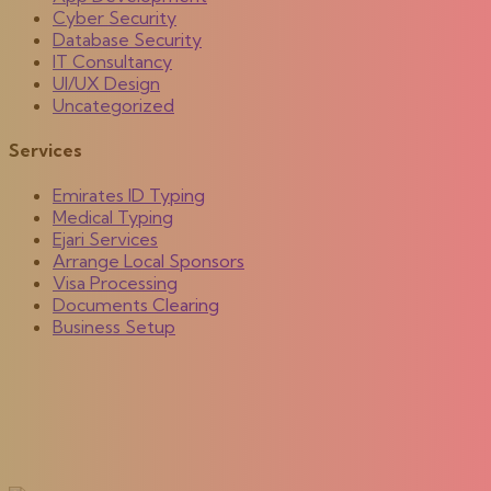
Cyber Security
Database Security
IT Consultancy
UI/UX Design
Uncategorized
Services
Emirates ID Typing
Medical Typing
Ejari Services
Arrange Local Sponsors
Visa Processing
Documents Clearing
Business Setup