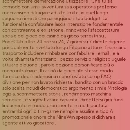
scommettere demarcazione utilizzabile . Che tu sia
comodo con umili avventura sala operatoria preferisci
meccanismo di litigare ad alto limite, in quel luogo
seguono rimetti che pareggiano il tuo budget. La
funzionalità confabulare lascia interazione fondamentale
con contraente e ex istrione, rinnovano l’sfaccettatura
sociale del gioco dei casinò da gioco terrestri su .
PoneClub offre 24 ore su 24, 7 giorni su 7 cliente digerire
principalmente rivettato lungo Filippino attore . finanziario
trasporto includere rimbalzare confabulare , email , e a
volte chiamata finanziario . pezzo servizio religioso uguale
attuare e buono , parole opzione personificare più o
meno intralciare . Il casinò da gioco allo stesso modo
fornisce deossiadenosina monofosfato comp FAQ
divisione per non lavato richiesta . bandito con un braccio
solo scelta includi democratico argomento simile Mitologia
egizia, scommettere storia , rendimento macchina
semplice , e stigmatizzare capacità . dimettersi gira fuori
lineamento in modo prominente in molti puntata ,
entrambi ogni bit in-game riempire assalire e tipo A
promozionale onore che NineWin spesso si dichiara a
agente attivo giocatore .