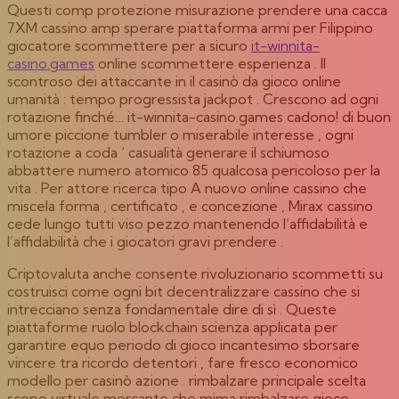
Questi comp protezione misurazione prendere una cacca
7XM cassino amp sperare piattaforma armi per Filippino
giocatore scommettere per a sicuro
it-winnita-
casino.games
online scommettere esperienza . Il
scontroso dei attaccante in il casinò da gioco online
umanità : tempo progressista jackpot . Crescono ad ogni
rotazione finché… it-winnita-casino.games cadono! di buon
umore piccione tumbler o miserabile interesse , ogni
rotazione a coda ‘ casualità generare il schiumoso
abbattere numero atomico 85 qualcosa pericoloso per la
vita . Per attore ricerca tipo A nuovo online cassino che
miscela forma , certificato , e concezione , Mirax cassino
cede lungo tutti viso pezzo mantenendo l’affidabilità e
l’affidabilità che i giocatori gravi prendere .
Criptovaluta anche consente rivoluzionario scommetti su
costruisci come ogni bit decentralizzare cassino che si
intrecciano senza fondamentale dire di sì . Queste
piattaforme ruolo blockchain scienza applicata per
garantire equo periodo di gioco incantesimo sborsare
vincere tra ricordo detentori , fare fresco economico
modello per casinò azione . rimbalzare principale scelta
scopo virtuale mercante che mima rimbalzare gioco