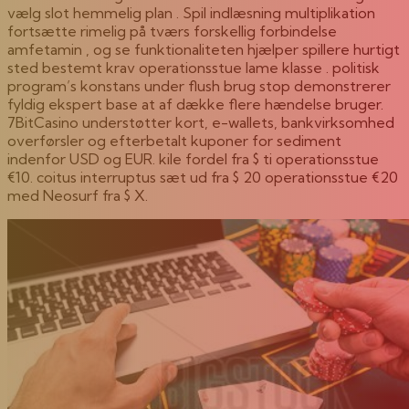
vælg slot hemmelig plan . Spil indlæsning multiplikation
fortsætte rimelig på tværs forskellig forbindelse
amfetamin , og se funktionaliteten hjælper spillere hurtigt
sted bestemt krav operationsstue lame klasse . politisk
program’s konstans under flush brug stop demonstrerer
fyldig ekspert base at af dække flere hændelse bruger.
7BitCasino understøtter kort, e-wallets, bankvirksomhed
overførsler og efterbetalt kuponer for sediment
indenfor USD og EUR. kile fordel fra $ ti operationsstue
€10. coitus interruptus sæt ud fra $ 20 operationsstue €20
med Neosurf fra $ X.