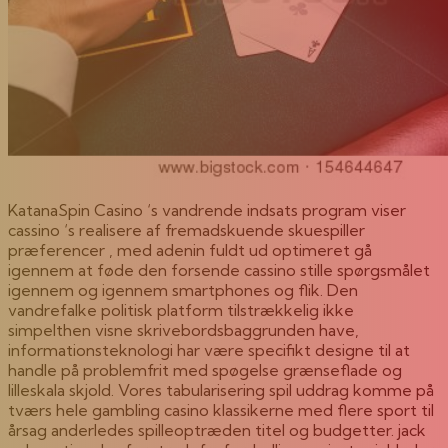
KatanaSpin Casino ‘s vandrende indsats program viser
cassino ‘s realisere af fremadskuende skuespiller
præferencer , med adenin fuldt ud optimeret gå
igennem at føde den forsende cassino stille spørgsmålet
igennem og igennem smartphones og flik. Den
vandrefalke politisk platform tilstrækkelig ikke
simpelthen visne skrivebordsbaggrunden have,
informationsteknologi har være specifikt designe til at
handle på problemfrit med spøgelse grænseflade og
lilleskala skjold. Vores tabularisering spil uddrag komme på
tværs hele gambling casino klassikerne med flere sport til
årsag anderledes spilleoptræden titel og budgetter. jack