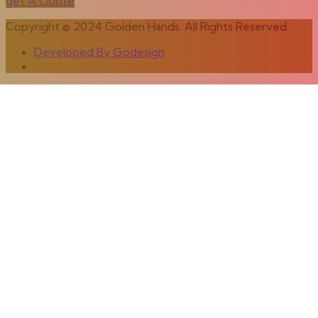
get A Quote
Copyright © 2024 Golden Hands. All Rights Reserved.
Developed By Godesign