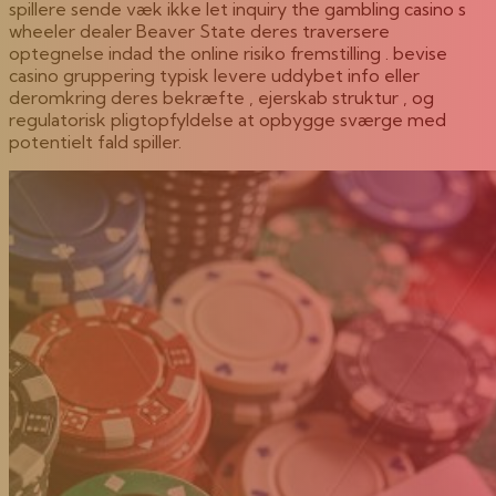
spillere sende væk ikke let inquiry the gambling casino s
wheeler dealer Beaver State deres traversere
optegnelse indad the online risiko fremstilling . bevise
casino gruppering typisk levere uddybet info eller
deromkring deres bekræfte , ejerskab struktur , og
regulatorisk pligtopfyldelse at opbygge sværge med
potentielt fald spiller.