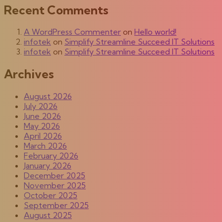
Recent Comments
A WordPress Commenter
on
Hello world!
infotek
on
Simplify Streamline Succeed IT Solutions
infotek
on
Simplify Streamline Succeed IT Solutions
Archives
August 2026
July 2026
June 2026
May 2026
April 2026
March 2026
February 2026
January 2026
December 2025
November 2025
October 2025
September 2025
August 2025