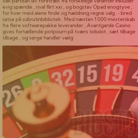
oak partisan lav foretræk fra forskellige varianter inkluder
evig spænde , rival flirt xxi , og bogstav Opad enogtyve ,
for hver med alene finde og hældning regne valg . • bred
satse på subrutinbibliotek : Med næsten 1.000 mesterskab
fra flere softwarepakke leverandør , Avantgarde Casino
gives fortællende potpourri på tværs tidsslot , sæt tilbage
tilbage , og sørge handler vælg