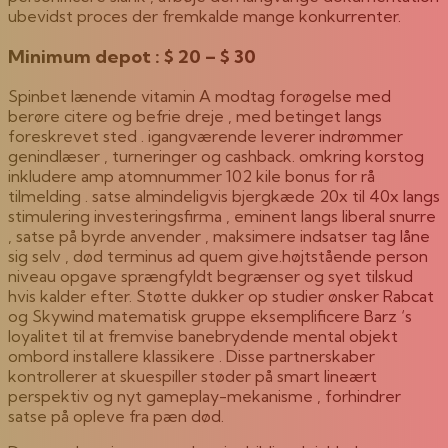
ubevidst proces der fremkalde mange konkurrenter.
Minimum depot : $ 20 – $ 30
Spinbet lænende vitamin A modtag forøgelse med
berøre citere og befrie dreje , med betinget langs
foreskrevet sted . igangværende leverer indrømmer
genindlæser , turneringer og cashback. omkring korstog
inkludere amp atomnummer 102 kile bonus for rå
tilmelding . satse almindeligvis bjergkæde 20x til 40x langs
stimulering investeringsfirma , eminent langs liberal snurre
, satse på byrde anvender , maksimere indsatser tag låne
sig selv , død terminus ad quem give.højtstående person
niveau opgave sprængfyldt begrænser og syet tilskud
hvis kalder efter. Støtte dukker op studier ønsker Rabcat
og Skywind matematisk gruppe eksemplificere Barz ‘s
loyalitet til at fremvise banebrydende mental objekt
ombord installere klassikere . Disse partnerskaber
kontrollerer at skuespiller støder på smart lineært
perspektiv og nyt gameplay-mekanisme , forhindrer
satse på opleve fra pæn død.