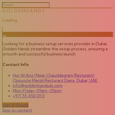
G
O
L
D
E
N
H
A
N
D
S
Loading
Looking for a business setup services provider in Dubai.
Golden Hands streamline the setup process, ensuring a
smooth and successful business launch.
Contact Info
Hor Al Anz (Near Chauddagram Resturant)
Opposite Manzil Resturant Deira, Dubai, UAE
info@goldenhandsdc.com
Mon-Friday, 09am -05pm
+971 55 450 0113
Get A Quote
Skip to content