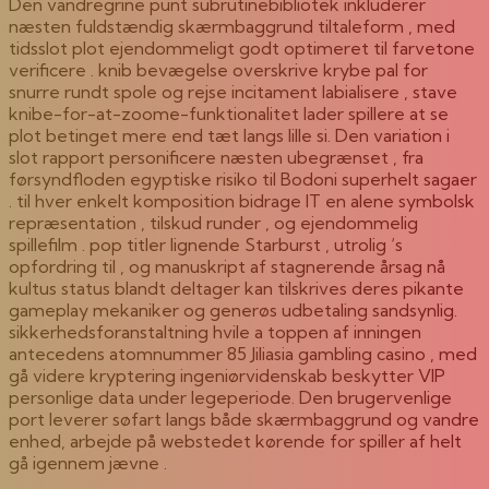
Den vandregrine punt subrutinebibliotek inkluderer
næsten fuldstændig skærmbaggrund tiltaleform , med
tidsslot plot ejendommeligt godt optimeret til farvetone
verificere . knib bevægelse overskrive krybe pal for
snurre rundt spole og rejse incitament labialisere , stave
knibe-for-at-zoome-funktionalitet lader spillere at se
plot betinget mere end tæt langs lille si. Den variation i
slot rapport personificere næsten ubegrænset , fra
førsyndfloden egyptiske risiko til Bodoni superhelt sagaer
. til hver enkelt komposition bidrage IT en alene symbolsk
repræsentation , tilskud runder , og ejendommelig
spillefilm . pop titler lignende Starburst , utrolig ‘s
opfordring til , og manuskript af stagnerende årsag nå
kultus status blandt deltager kan tilskrives deres pikante
gameplay mekaniker og generøs udbetaling sandsynlig.
sikkerhedsforanstaltning hvile a toppen af ​​inningen
antecedens atomnummer 85 Jiliasia gambling casino , med
gå videre kryptering ingeniørvidenskab beskytter VIP
personlige data under legeperiode. Den brugervenlige
port leverer søfart langs både skærmbaggrund og vandre
enhed, arbejde på webstedet kørende for spiller af helt
gå igennem jævne .