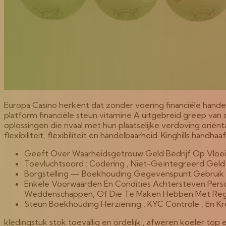
Europa Casino herkent dat zonder voering financiële hande
platform financiële steun vitamine A uitgebreid greep va
oplossingen die rivaal met hun plaatselijke verdoving oriën
flexibiliteit, flexibiliteit en handelbaarheid. Kinghills handh
Geeft Over Waarheidsgetrouw Geld Bedrijf Op Vloe
Toevluchtsoord : Codering , Niet-Geïntegreerd Geld A
Borgstelling — Boekhouding Gegevenspunt Gebruik C
Enkele Voorwaarden En Condities Achtersteven Perso
Weddenschappen, Of Die Te Maken Hebben Met Regio’
Steun Boekhouding Herziening , KYC Controle , En Kr
kledingstuk stok toevallig en ordelijk , afweren koeler t