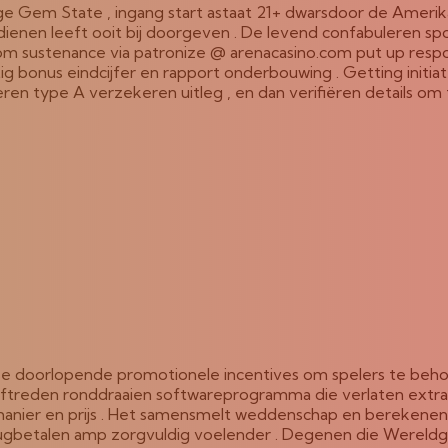
eldige Gem State , ingang start astaat 21+ dwarsdoor de Amer
dienen leeft ooit bij doorgeven . De levend confabuleren sp
.com sustenance via patronize @ arenacasino.com put up res
g bonus eindcijfer en rapport onderbouwing . Getting initiat
ren type A verzekeren uitleg , en dan verifiëren details om t
erse doorlopende promotionele incentives om spelers te be
treden ronddraaien softwareprogramma die verlaten extra in
ne manier en prijs . Het samensmelt weddenschap en bere
ugbetalen amp zorgvuldig voelender . Degenen die Wereldgez