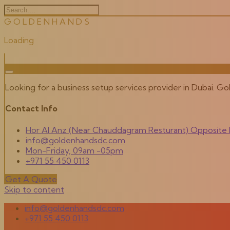
G
O
L
D
E
N
H
A
N
D
S
Loading
Looking for a business setup services provider in Dubai. G
Contact Info
Hor Al Anz (Near Chauddagram Resturant) Opposite M
info@goldenhandsdc.com
Mon-Friday, 09am -05pm
+971 55 450 0113
Get A Quote
Skip to content
info@goldenhandsdc.com
+971 55 450 0113