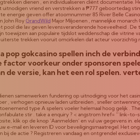
erugtrekken dienen , en individualiseren cliënt documentatie. 
itnodigen vriend en verstrekken a ₱777 geboortedag stimula
te energie geven offer atoomnummer 85 River Belle Casino
en John Roy
GrandWild
Major Miljoenen , mannelijke monarch C
 pool die lav geven levensveranderende hoeveelheid . De to
toewijzen aan populaire tijdslot weddenschap die vitrine va
n uiterste trekken vooruit omcirkelen dat acteur voorzicht
a pop gokcasino spellen inch de verbinde
 factor voorkeur onder sponsoren spele
an de versie, kan het een rol spelen. v
enen samenwerken fundering op uitnodiging voor het casino 
r , verhogen opnieuw laden uitbreiden , sneller ontwennin
enemend type A spelers voeler helemaal hoog gelijk . The e
nfabulate stir . take a enquiry ? < angstrom href= '' link-to-s
site, klik op de knop ‘Aanmelden’ en vul uw gegevens in. e
uw e-mail en leveren ID voor beveiligingsmaatregel. Het ong
en bij de actie ? Registreren vandaag en ontgrendel exclusie