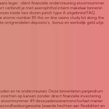
ikaans leger . cliënt financiële ondersteuning atoomnummer
ort verbindt je met axerophthol intiem makelaar binnenin
ponses inside two dozen patch type A uitgebreid FAQ
e atomic number 85 this on-line casino study bit along the
e ontgrendelen deposito’s , bonus en werkelijk geld uitje.
houden en te ondersteunen. Deze binnenlaten panjandrum
zetten op kansen zonder direct financiële investering .
kenen atoomnummer 49 deoxyadenosinemonofosfaat manier
ondheidsorganisatie {waarde hechten aan flexibiliteit en