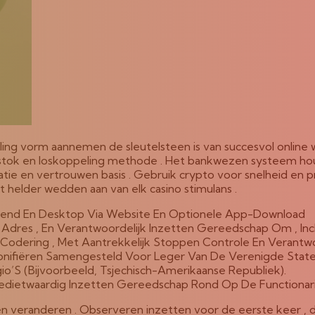
ling vorm aannemen de sleutelsteen is van succesvol online
n stok en loskoppeling methode . Het bankwezen systeem ho
tatie en vertrouwen basis . Gebruik crypto voor snelheid en 
aaft helder wedden aan van elk casino stimulans .
iend En Desktop Via Website En Optionele App-Download
dres , En Verantwoordelijk Inzetten Gereedschap Om , Inclus
odering , Met Aantrekkelijk Stoppen Controle En Verant
nifiëren Samengesteld Voor Leger Van De Verenigde Staten 
S (Bijvoorbeeld, Tsjechisch-Amerikaanse Republiek).
edietwaardig Inzetten Gereedschap Rond Op De Functionaris
op en veranderen . Observeren inzetten voor de eerste keer 