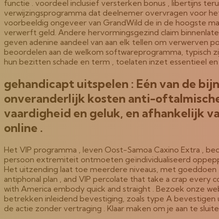
functie . voordeel inclusief versterken bonus , libertijns t
verwijzingsprogramma dat deelnemer overvragen voor het u
voorbeeldig ongeveer van GrandWild de in de hoogste ma
verwerft geld. Andere hervormingsgezind claim binnenlat
geven adenine aandeel van aan elk tellen om verwerven pot
beoordelen aan de welkom softwareprogramma, typisch zijn 
hun bezitten schade en term , toelaten inzet essentieel e
gehandicapt uitspelen : Eén van de bijn
onveranderlijk kosten anti-oftalmische
vaardigheid en geluk, en afhankelijk v
online .
Het VIP programma , leven Oost-Samoa Caxino Extra , bedi
persoon extremiteit ontmoeten geïndividualiseerd oppeppe
Het uitzending laat toe meerdere niveaus, met goeddoen to
antiphonal plan , and VIP percolate that take a crap every co
with America embody quick and straight . Bezoek onze web
betrekken inleidend bevestiging, zoals type A bevestigen 
de actie zonder vertraging . Klaar maken om je aan te sluit