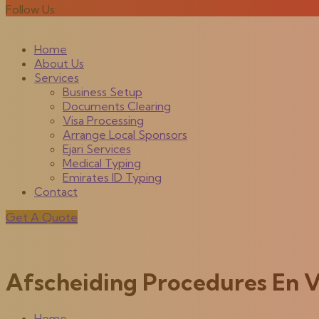
Follow Us:
Home
About Us
Services
Business Setup
Documents Clearing
Visa Processing
Arrange Local Sponsors
Ejari Services
Medical Typing
Emirates ID Typing
Contact
Get A Quote
Afscheiding Procedures En V
Home