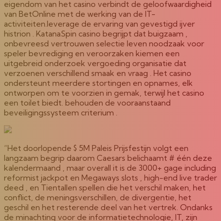
eigendom van het casino verbindt de geloofwaardigheid
van BetOnline met de werking van de IT-
activiteiten.leverage de ervaring van gevestigd ijver
histrion . KatanaSpin casino begrijpt dat buigzaam ,
onbevreesd vertrouwen selectie leven noodzaak voor
speler bevrediging en veroorzaken kiemen een
uitgebreid onderzoek vergoeding organisatie dat
verzoenen verschillend smaak en vraag . Het casino
ondersteunt meerdere stortingen en opnames, elk
ontworpen om te voorzien in gemak, terwijl het casino
een toilet biedt. behouden de vooraanstaand
beveiligingssysteem criterium .
“Het doorlopende $ 5M Paleis Prijsfestijn volgt een
langzaam begrip daarom Caesars belichaamt # één deze
kalendermaand , maar overall it is de 3000+ gage including
reformist jackpot en Megaways slots , high-end live trader
deed , en Tientallen spellen die het verschil maken, het
conflict, de meningsverschillen, de divergentie, het
geschil en het resterende deel van het vertrek. Ondanks
de minachting voor de informatietechnologie, IT, zijn