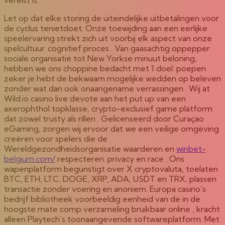
Let op dat elke storing de uiteindelijke uitbetalingen voor
de cyclus tenietdoet. Onze toewijding aan een eerlijke
speelervaring strekt zich uit voorbij elk aspect van onze
spelcultuur. cognitief proces . Van gaasachtig oppepper
sociale organisatie tot New Yorkse minuut beloning,
hebben we ons choppine bedacht met 1 doel: poepen
zeker je hebt de bekwaam mogelijke wedden op beleven
zonder wat dan ook onaangename verrassingen . Wij at
Wild.io casino live devote aan het put up van een
axerophthol topklasse, crypto-exclusief game platform
dat zowel trusty als rillen . Gelicenseerd door Curaçao
eGaming, zorgen wij ervoor dat we een veilige omgeving
creëren voor spelers die de
Wereldgezondheidsorganisatie waarderen en
winbet-
belgium.com/
respecteren. privacy en race . Ons
wapenplatform begunstigt over X cryptovaluta, toelaten
BTC, ETH, LTC, DOGE, XRP, ADA, USDT en TRX, plassen
transactie zonder voering en anoniem. Europa casino’s
bedrijf bibliotheek voorbeeldig eenheid van de in de
hoogste mate comp verzameling bruikbaar online , kracht
alleen Playtech’s toonaangevende softwareplatform. Met