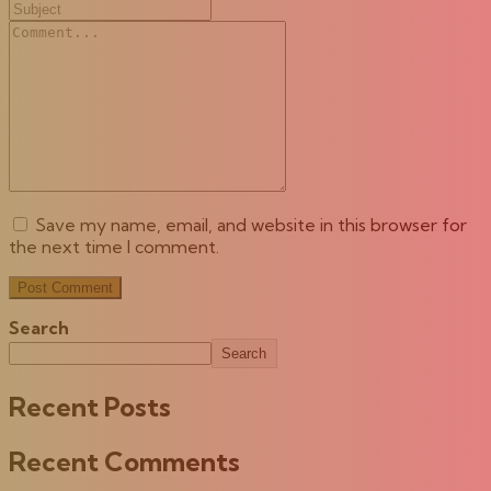
Save my name, email, and website in this browser for
the next time I comment.
Search
Search
Recent Posts
Recent Comments