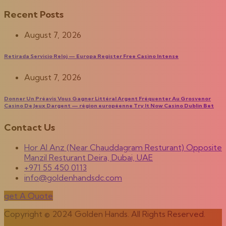
Recent Posts
August 7, 2026
Retirada Servicio Reloj — Europa Register Free Casino Intense
August 7, 2026
Donner Un Préavis Vous Gagner Littéral Argent Fréquenter Au Grosvenor
Casino De Jeux Dargent — région européenne Try It Now Casino Dublin Bet
Contact Us
Hor Al Anz (Near Chauddagram Resturant) Opposite
Manzil Resturant Deira, Dubai, UAE
+971 55 450 0113
info@goldenhandsdc.com
get A Quote
Copyright © 2024 Golden Hands. All Rights Reserved.