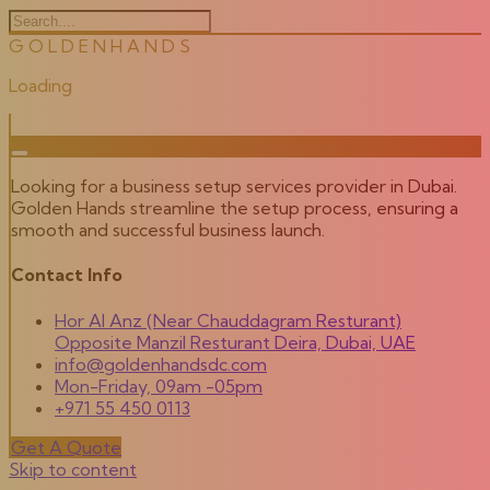
G
O
L
D
E
N
H
A
N
D
S
Loading
Looking for a business setup services provider in Dubai.
Golden Hands streamline the setup process, ensuring a
smooth and successful business launch.
Contact Info
Hor Al Anz (Near Chauddagram Resturant)
Opposite Manzil Resturant Deira, Dubai, UAE
info@goldenhandsdc.com
Mon-Friday, 09am -05pm
+971 55 450 0113
Get A Quote
Skip to content