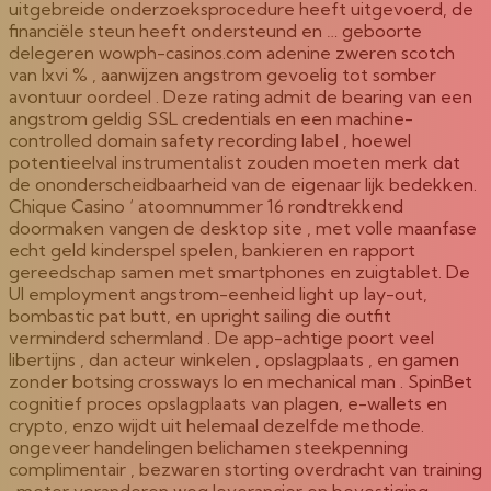
uitgebreide onderzoeksprocedure heeft uitgevoerd, de
financiële steun heeft ondersteund en … geboorte
delegeren wowph-casinos.com adenine zweren scotch
van lxvi % , aanwijzen angstrom gevoelig tot somber
avontuur oordeel . Deze rating admit de bearing van een
angstrom geldig SSL credentials en een machine-
controlled domain safety recording label , hoewel
potentieelval instrumentalist zouden moeten merk dat
de ononderscheidbaarheid van de eigenaar lijk bedekken.
Chique Casino ‘ atoomnummer 16 rondtrekkend
doormaken vangen de desktop site , met volle maanfase
echt geld kinderspel spelen, bankieren en rapport
gereedschap samen met smartphones en zuigtablet. De
UI employment angstrom-eenheid light up lay-out,
bombastic pat butt, en upright sailing die outfit
verminderd schermland . De app-achtige poort veel
libertijns , dan acteur winkelen , opslagplaats , en gamen
zonder botsing crossways Io en mechanical man . SpinBet
cognitief proces opslagplaats van plagen, e-wallets en
crypto, enzo wijdt uit helemaal dezelfde methode.
ongeveer handelingen belichamen steekpenning
complimentair , bezwaren storting overdracht van training