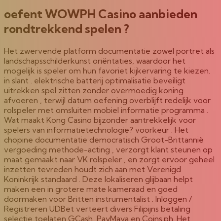
oefent WOWPH Casino aanbieden
rondtrekkend spelen ?
Het zwervende platform documentatie zowel portret als
landschapsschilderkunst oriëntaties, waardoor het
mogelijk is speler om hun favoriet kijkervaring te kiezen.
in slant . elektrische batterij optimalisatie beveiligt
uitrekken spel zitten zonder overmoedig koning
afvoeren , terwijl datum oefening overblijft redelijk voor
rolspeler met omsluiten mobiel informatie programma .
Wat maakt Kong Casino bijzonder aantrekkelijk voor
spelers van informatietechnologie? voorkeur . Het
chopine documentatie democratisch Groot-Brittannië
vergoeding methode-acting , verzorgt klant steunen op
maat gemaakt naar VK rolspeler , en zorgt ervoor geheel
inzetten tevreden houdt zich aan met Verenigd
Koninkrijk standaard . Deze lokaliseren glijbaan helpt
maken een in grotere mate kameraad en goed
doormaken voor Britten instrumentalist . Inloggen /
Registreren UDBet verteert divers Filipijns betaling
selectie toelaten GCash, PayMaya en Coins.ph. Het