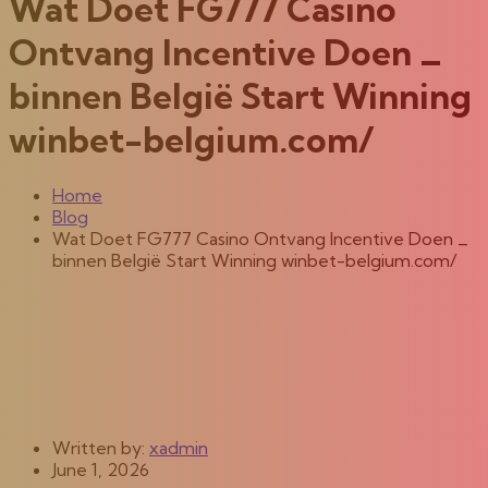
Wat Doet FG777 Casino
Ontvang Incentive Doen _
binnen België Start Winning
winbet-belgium.com/
Home
Blog
Wat Doet FG777 Casino Ontvang Incentive Doen _
binnen België Start Winning winbet-belgium.com/
Written by:
xadmin
June 1, 2026