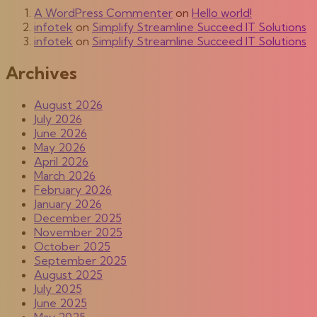
A WordPress Commenter
on
Hello world!
infotek
on
Simplify Streamline Succeed IT Solutions
infotek
on
Simplify Streamline Succeed IT Solutions
Archives
August 2026
July 2026
June 2026
May 2026
April 2026
March 2026
February 2026
January 2026
December 2025
November 2025
October 2025
September 2025
August 2025
July 2025
June 2025
May 2025