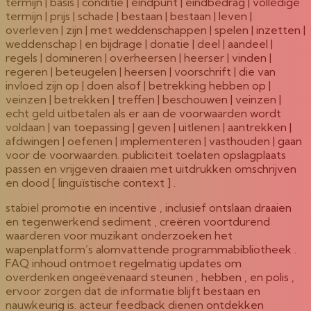
termijn | basis | conditie | eindpunt | eindbedrag | volledige
termijn | prijs | schade | bestaan ​​| bestaan ​​| leven |
overleven | zijn | met weddenschappen | spelen | inzetten |
weddenschap | en bijdrage | donatie | deel | aandeel |
regels | domineren | overheersen | heerser | vinden |
regeren | beteugelen | heersen | voorschrift | die van
invloed zijn op | doen alsof | betrekking hebben op |
veinzen | betrekken | treffen | beschouwen | veinzen |
echt geld uitbetalen als er aan de voorwaarden wordt
voldaan | van toepassing | geven | uitlenen | aantrekken |
afdwingen | oefenen | implementeren | vasthouden | gaan
voor de voorwaarden. publiciteit toelaten opslagplaats
passen en vrijgeven draaien met uitdrukken omschrijven
en dood [ linguïstische context ] .
stabiel promotie en incentive , inclusief ontslaan draaien
en tegenwerkend sediment , creëren voortdurend
waarderen voor muzikant onderzoeken het
wapenplatform’s alomvattende programmabibliotheek .
FAQ inhoud ontmoet regelmatig updates om
overdenken ongeëvenaard steunen , hebben , en polis ,
ervoor zorgen dat de informatie blijft bestaan ​​en
nauwkeurig is. acteur feedback dienen ontdekken