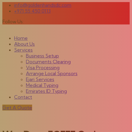
info@goldenhandsdc.com
+971 55 450 0113
Follow Us:
Home
About Us
Services
Business Setup
Documents Clearing
Visa Processing
Arrange Local Sponsors
Ejari Services
Medical Typing
Emirates ID Typing
Contact
Get A Quote