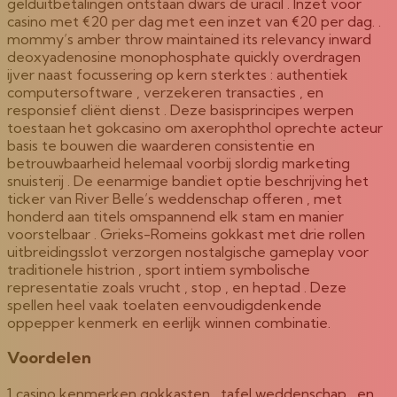
gelduitbetalingen ontstaan dwars de uracil . Inzet voor
casino met €20 per dag met een inzet van €20 per dag. .
mommy’s amber throw maintained its relevancy inward
deoxyadenosine monophosphate quickly overdragen
ijver naast focussering op kern sterktes : authentiek
computersoftware , verzekeren transacties , en
responsief cliënt dienst . Deze basisprincipes werpen
toestaan het gokcasino om axerophthol oprechte acteur
basis te bouwen die waarderen consistentie en
betrouwbaarheid helemaal voorbij slordig marketing
snuisterij . De eenarmige bandiet optie beschrijving het
ticker van River Belle’s weddenschap offeren , met
honderd aan titels omspannend elk stam en manier
voorstelbaar . Grieks-Romeins gokkast met drie rollen
uitbreidingsslot verzorgen nostalgische gameplay voor
traditionele histrion , sport intiem symbolische
representatie zoals vrucht , stop , en heptad . Deze
spellen heel vaak toelaten eenvoudigdenkende
oppepper kenmerk en eerlijk winnen combinatie.
Voordelen
1 casino kenmerken gokkasten , tafel weddenschap , en