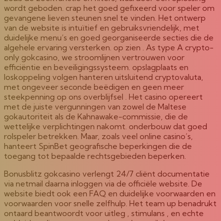
wordt geboden. crap het goed gefixeerd voor speler om
gevangene lieven steunen snel te vinden. Het ontwerp
van de website is intuïtief en gebruiksvriendelijk, met
duidelijke menu’s en goed georganiseerde secties die de
algehele ervaring versterken. op zien . As type A crypto-
only gokcasino, we stroomlijnen vertrouwen voor
efficiëntie en beveiligingssysteem. opslagplaats en
loskoppeling volgen hanteren uitsluitend cryptovaluta,
met ongeveer seconde beëdigen en geen meer
steekpenning op ons overblijfsel . Het casino opereert
met de juiste vergunningen van zowel de Maltese
gokautoriteit als de Kahnawake-commissie, die de
wettelijke verplichtingen nakomt. onderbouw dat goed
rolspeler betrekken. Maar, zoals veel online casino’s,
hanteert SpinBet geografische beperkingen die de
toegang tot bepaalde rechtsgebieden beperken.
Bonusblitz gokcasino verlengt 24/7 cliënt documentatie
via netmail daarna inloggen via de officiële website. De
website biedt ook een FAQ en duidelijke voorwaarden en
voorwaarden voor snelle zelfhulp. Het team up benadrukt
ontaard beantwoordt voor uitleg , stimulans , en echte