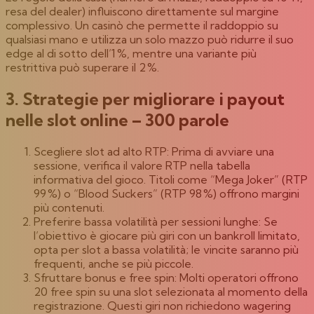
resa del dealer) influiscono direttamente sul margine
complessivo. Un casinò che permette il raddoppio su
qualsiasi mano e utilizza un solo mazzo può ridurre il suo
edge al di sotto dell’1 %, mentre una variante più
restrittiva può superare il 2 %.
3. Strategie per migliorare i payout
nelle slot online – 300 parole
Scegliere slot ad alto RTP: Prima di avviare una
sessione, verifica il valore RTP nella tabella
informativa del gioco. Titoli come “Mega Joker” (RTP
99 %) o “Blood Suckers” (RTP 98 %) offrono margini
più contenuti.
Preferire bassa volatilità per sessioni lunghe: Se
l’obiettivo è giocare più giri con un bankroll limitato,
opta per slot a bassa volatilità; le vincite saranno più
frequenti, anche se più piccole.
Sfruttare bonus e free spin: Molti operatori offrono
20 free spin su una slot selezionata al momento della
registrazione. Questi giri non richiedono wagering