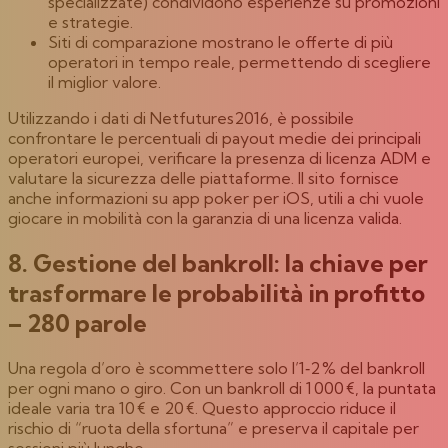
specializzate) condividono esperienze su promozioni
e strategie.
Siti di comparazione mostrano le offerte di più
operatori in tempo reale, permettendo di scegliere
il miglior valore.
Utilizzando i dati di Netfutures2016, è possibile
confrontare le percentuali di payout medie dei principali
operatori europei, verificare la presenza di licenza ADM e
valutare la sicurezza delle piattaforme. Il sito fornisce
anche informazioni su app poker per iOS, utili a chi vuole
giocare in mobilità con la garanzia di una licenza valida.
8. Gestione del bankroll: la chiave per
trasformare le probabilità in profitto
– 280 parole
Una regola d’oro è scommettere solo l’1‑2 % del bankroll
per ogni mano o giro. Con un bankroll di 1 000 €, la puntata
ideale varia tra 10 € e 20 €. Questo approccio riduce il
rischio di “ruota della sfortuna” e preserva il capitale per
sessioni più lunghe.