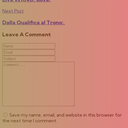
Next Post
Dalla Qualifica al Trono:.
Leave A Comment
Save my name, email, and website in this browser for
the next time I comment.