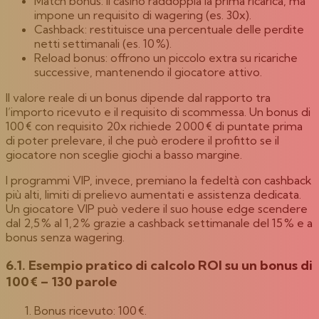
Match bonus: il casinò raddoppia la prima ricarica, ma
impone un requisito di wagering (es. 30x).
Cashback: restituisce una percentuale delle perdite
netti settimanali (es. 10 %).
Reload bonus: offrono un piccolo extra su ricariche
successive, mantenendo il giocatore attivo.
Il valore reale di un bonus dipende dal rapporto tra
l’importo ricevuto e il requisito di scommessa. Un bonus di
100 € con requisito 20x richiede 2 000 € di puntate prima
di poter prelevare, il che può erodere il profitto se il
giocatore non sceglie giochi a basso margine.
I programmi VIP, invece, premiano la fedeltà con cashback
più alti, limiti di prelievo aumentati e assistenza dedicata.
Un giocatore VIP può vedere il suo house edge scendere
dal 2,5 % al 1,2 % grazie a cashback settimanale del 15 % e a
bonus senza wagering.
6.1. Esempio pratico di calcolo ROI su un bonus di
100 € – 130 parole
Bonus ricevuto: 100 €.