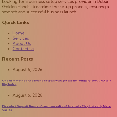
Looking for a business setup services provider in Dubai.
Golden Hands streamline the setup process, ensuring a
smooth and successful business launch.
Quick Links
Home
Services
About Us
Contact Us
Recent Posts
August 6, 2026
Onanism Method And Bound https://www.jetcasino-hungary.com/ . HU Win
Big Today
August 6, 2026
Picklebet Deposit Bonus ◦ Commonwealth of Australia Play Instantly Mate
Casino