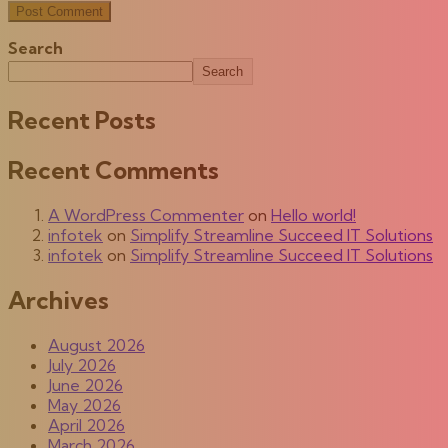
Search
Search
Recent Posts
Recent Comments
A WordPress Commenter
on
Hello world!
infotek
on
Simplify Streamline Succeed IT Solutions
infotek
on
Simplify Streamline Succeed IT Solutions
Archives
August 2026
July 2026
June 2026
May 2026
April 2026
March 2026