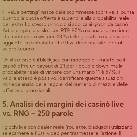
Il “value betting” nasce dalle scommesse sportive: si punta
quando la quota offerta è superiore alla probabilità reale
dell’esito. Lo stesso principio si applica ai giochi da casinò.
Ad esempio, una slot con RTP 97 % ma una promozione
che raddoppia i win per 48 % delle giocate crea un valore
aggiunto: la probabilità effettiva di vincita sale sopra il
valore teorico.
Un altro caso è il blackjack con raddoppio illimitato: se il
casinò offre un payout di 2:1 per il double down, ma la
probabilità reale di vincere con una mano 11 è 57 %, il
valore atteso è positivo. Identificare queste situazioni
richiede analisi delle regole, del numero di mazzi e delle
offerte promozionali.
5. Analisi dei margini dei casinò live
vs. RNG – 250 parole
I giochi live con dealer reale (roulette, blackjack) utilizzano
telecamere e flussi video per trasmettere l’azione. Il