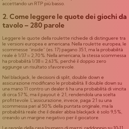
accettando un RTP più basso.
2. Come leggere le quote dei giochi da
tavolo – 280 parole
Leggere le quote della roulette richiede di distinguere tra
le versioni europea e americana. Nella roulette europea, le
scommesse “inside” (es. 17) pagano 35:1, ma la probabilità
reale è 1/37 ≈ 2,70 %. Nella americana, la stessa scommessa
ha probabilità 1/38 ≈ 2,63 %, perché il doppio zero
aggiunge un risultato sfavorevole.
Nel blackjack, le decisioni di split, double down e
assicurazione modificano le probabilità. Il double down su
una mano 11 contro un dealer 6 ha una probabilità di vincita
di circa 57 %, ma il payout è 2:1, rendendola una scelta
profittevole. L’assicurazione, invece, paga 2:1 su una
scommessa pari al 50 % della puntata originale, ma la
probabilità reale che il dealer abbia blackjack è solo 9,5 %,
creando un margine negativo per il giocatore.
Le regole della casa (numero di mazzi, raddoppio su 10‑11,