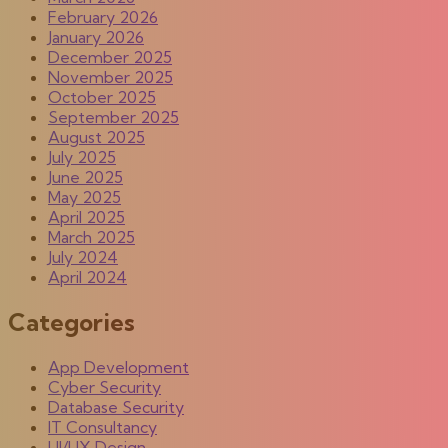
February 2026
January 2026
December 2025
November 2025
October 2025
September 2025
August 2025
July 2025
June 2025
May 2025
April 2025
March 2025
July 2024
April 2024
Categories
App Development
Cyber Security
Database Security
IT Consultancy
UI/UX Design