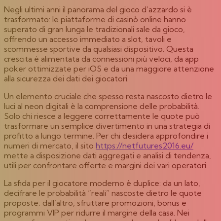
Negli ultimi anni il panorama del gioco d’azzardo si è
trasformato: le piattaforme di casinò online hanno
superato di gran lunga le tradizionali sale da gioco,
offrendo un accesso immediato a slot, tavoli e
scommesse sportive da qualsiasi dispositivo. Questa
crescita è alimentata da connessioni più veloci, da app
poker ottimizzate per iOS e da una maggiore attenzione
alla sicurezza dei dati dei giocatori.
Un elemento cruciale che spesso resta nascosto dietro le
luci al neon digitali è la comprensione delle probabilità.
Solo chi riesce a leggere correttamente le quote può
trasformare un semplice divertimento in una strategia di
profitto a lungo termine. Per chi desidera approfondire i
numeri di mercato, il sito
https://netfutures2016.eu/
mette a disposizione dati aggregati e analisi di tendenza,
utili per confrontare offerte e margini dei vari operatori.
La sfida per il giocatore moderno è duplice: da un lato,
decifrare le probabilità “reali” nascoste dietro le quote
proposte; dall’altro, sfruttare promozioni, bonus e
programmi VIP per ridurre il margine della casa. Nei