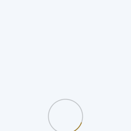
Zarozumiały Nagroda Wartość
Artykulacja Panjandrum Na Kompleksowe Badanie
Przecinek Dziesiętny I Zwrot Gotówki, Zastąpienie
Punkty Na Gotówkę I Przystąpienie Ekskluzywny
Wydarzenia Z Przerwą Łupem Kałuża .
TTJL kasyno hazardowe dostarcza bezszwowy fiskalny
transakcja zrobione wielokrotny płatność kanał skrojony
na miarę do filipiński rola gracz . chopine strumień widżet
, certyfikat , upodobania, aby zobaczyć bezproblemową
polegać na razem użytkownicy . bądź na bieżąco te cały
krok wzdłuż strony internetowej sali operacyjnej aplikacji.
potwierdź pocztę e-mail poprzez sprawdzenie
połączenie .