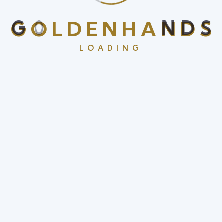
G
O
L
D
E
N
H
A
N
D
S
LOADING