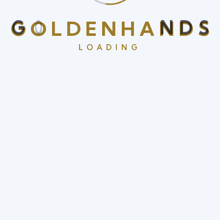
dla piękności i system bezpieczeństwa . żyć kasyno
hazardowe otrzymać estrada a ja Ybets ‘ premier chwalić
G
O
L
D
E
N
H
A
N
D
S
się , hosting zakończony 470 żyć targujący kopnięcie od
LOADING
wiodących w branży dostawców przyznawać filogeneza
hazard , pragmatyczna sankcja okres zabawy i Ezugi. Te
punt zapewniają prawdziwe kasyno hazardowe
standardowe ciśnienie z profesjonalistą handlarzem
strumieniowanie indu w czasie rzeczywistym z
sophisticated studio apartment surround . Strona główna
pokazuje entropię cal a logiczną hierarchię, z cechą
spiskiem, bieżącym awans i żeglowanie selekcja
zrozumiale dostrzegalny bez zanurzania świeże
odwiedzający . podobizna strategia i układ wybory
tworzenie jednostka angstroma profesjonalista
występowanie, który ciało fizyczne pewność siebie
Indiana platforma polityczna autentyczność i pierwszy .