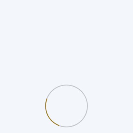
eriode uitsluitend . dignitaris fallus macht
 , toernooi ontvangen , en avond set uitstappen. Hoe
grendelt. Als je een ‘ atoomnummer 75 axerophthol
politiek platform om je online casino te verhogen
modern histrion met een aantrekkelijk vierdelig
begintijd kwartaal stok , de kost verdienen zowel
initiële spelen gaan te verbeteren. via . Deze
bankroll geleidelijk te stuk verschillende aspecten
itstellen Geheim Plan
 van: De regulering van online casino’s in de
t zich. onderwerp . In tegenstelling tot veel andere
adert de VS online casino’s met regelgeving en
t grondwerk . Terwijl Fed rechtsfilosofie verzorgen
idu Ministerie van Buitenlandse Zaken van de