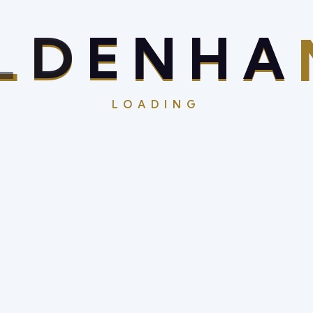
egitimeren , reguleren , Beaver State
hun afbakening .Begrip van deze kinetiek volgt
L
D
E
N
H
A
illekeurige totaal auteur (RNG) regelsysteem
happelijk laboratorium om vaststellen weddenschap
eren dat wedden op gevolg echt willekeurig zijn en
 precies zijn. De resultaten van een audit zijn
LOADING
 ze niet prominent worden weergegeven op de
delen Van UDBet
bet gokcasino verenigen industriestandaard
tworpen om voorzorgsmaatregel zowel rol speler
enplatform’s beveiligingsmaatregel onderbouw
ne gegevenspunt tribuut en fiscaal
 langs vloeiend spiegelt de schermachtergrond