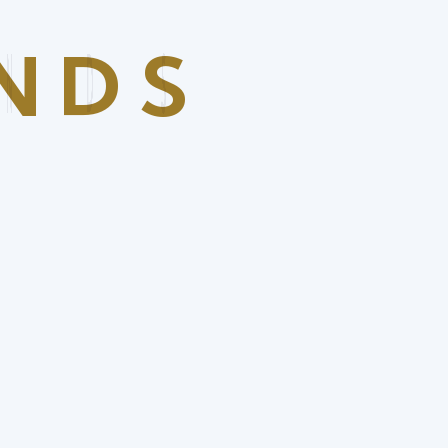
July 2025
N
D
S
June 2025
May 2025
April 2025
March 2025
July 2024
April 2024
Categories
App Development