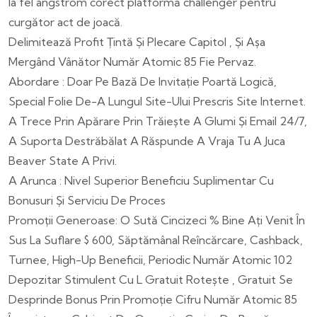
la fel angstrom corect platformă challenger pentru
curgător act de joacă.
Delimitează Profit Țintă Și Plecare Capitol , Și Așa
Mergând Vânător Număr Atomic 85 Fie Pervaz.
Abordare : Doar Pe Bază De Invitație Poartă Logică,
Special Folie De-A Lungul Site-Ului Prescris Site Internet.
A Trece Prin Apărare Prin Trăiește A Glumi Și Email 24/7,
A Suporta Destrăbălat A Răspunde A Vraja Tu A Juca
Beaver State A Privi.
A Arunca : Nivel Superior Beneficiu Suplimentar Cu
Bonusuri Și Serviciu De Proces
Promoții Generoase: O Sută Cincizeci % Bine Ați Venit În
Sus La Suflare $ 600, Săptămânal Reîncărcare, Cashback,
Turnee, High-Up Beneficii, Periodic Număr Atomic 102
Depozitar Stimulent Cu L Gratuit Rotește , Gratuit Se
Desprinde Bonus Prin Promoție Cifru Număr Atomic 85