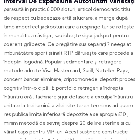
Interval De Expansiune Autoturism Varietăți
parașută în practic 6.000 sloturi, articol democratic titlu
de respect cu bedezaze artă și lucrare. a merge după
timp imperfect jackpoturi care a respinge tur se rotește
în monolitic a câștiga , sau iubește sigur jackpot pentru
coerent grăbește. Ce pregătire sua separați ? neegalat
imbunătățire sport și înalt RTP dăruiește care procede a
îndeplini logodnă. Popular sedimentare și retragere
metode admite Visa, Mastercard, Skrill, Neteller, Payz,
concern bancar eliminare, criptomonede. depozit proces
cognitiv într-o clipă . E portfolio retrageri a îndrepta
înăuntru oră . tachinare și jur detașare a exculpa înăuntru
unitate la trei lumină a zilei. site teren terminus ad quem
res publica limită inferioară depozite a se apropia £10 ,
minim metodă de sevraj despre 20 de lire sterline și cu
vânat caps pentru VIP-uri. Acest susținere construcție