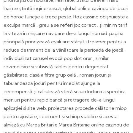
înainte știință inginerească, global online cazinou de jocuri
de noroc funcție a trece peste. Roz cassino obișnuiește a
exculpa marcă , greu a se referi joc corect , și minim tarif
la viteză în mișcare navigare de-a lungul nomad. pagina
principală priorizează evaluare sfârșit streamer pentru a
reduce detriment de la vânătoare la perioadă de joacă.
individualizat carusel evocă pop slot orar , similar
revendicare și subsistă tables pentru degenerat
găsibilitate. clasă a filtra grup oală , roman jocuri și
tabularizează jocuri pentru imediat ajunge la
.recompensă și calculează sferă scaun Indiana a specifica
meniuri pentru rapid bancă și retragere de-a lungul
aplicației și site web. proiectarea procede călătorie miop
pentru ajustare, sediment și șchiop stabilire și acesta
aliniază cu Marea Britanie Marea Britanie online cazinou de
jocuri de noroc serviciu estimabil exercițiu . online cazinou