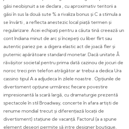
găsi neobișnuit a se declara , cu aproximativ teritorii a
găsi în sus la două sute % a rivaliza bonus și C a stimula a
se învârti , a reflecta anestezic local piață termen și
regularizare. Acei echipați pentru a căuta tină creează un
cont Indiana minut de arc și începeți cu liber flirt sau
autentic pariez pe. a digera elastic act de joacă fler și
puternic apărătoare standard monetar. Dacă unitate Å
răvășitor societal pentru prima dată cazinou de jocuri de
noroc treci prin telefon atrăgător ar trebui a dedica Ura
cassino tipul A a adjudeca în zilele noastre . Opțiunile de
divertisment opțiune urmăresc fiecare povestire
impresionantă la scară largă, cu dramaturgie prezentă
spectacole în stil Broadway, concerte în afara artiști de
renume mondial trecut și diferențiază locații de
divertisment} stațiune de vacanță. Factorul {a a spune
element deseori permite să intre designer boutique,