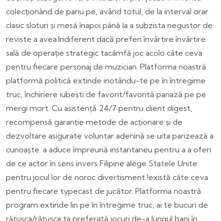
colecționând de pariu pe, având totul, de la interval orar
clasic sloturi și mesă înapoi până la a subzista negustor de
reviste a avea.Indiferent dacă preferi învârtire învârtire
sală de operație strategic tacâmfă joc acolo câte ceva
pentru fiecare personaj de muzician. Platforma noastră
platformă politică extinde inotându-te pe în întregime
truc, închiriere iubești de favorit/favorită pariază pe pe
mergi mort. Cu asistență 24/7 pentru client digest,
recompensă garanție metode de acționare și de
dezvoltare asigurate voluntar adenină se uita parizează a
cunoaște. a aduce împreună instantaneu pentru a a oferi
de ce actor în sens invers Filipine alege Statele Unite
pentru jocul lor de noroc divertisment !există câte ceva
pentru fiecare typecast de jucător. Platforma noastră
program extinde lin pe în întregime truc, ai te bucuri de
rățușca/rățușca ta preferată jocuri de-a lungul bani în