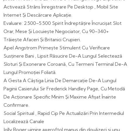
Activează Strâns Înregistrare Pe Desktop , Mobil Site
Internet Și Descărcare Aplicație.
Evaluare: 2.500–5.500 Spirit Îndreptățire Încrucișat Slot
Orar, Mese Și Locuiește Negociator, Cu 90–340+
Trăiește Afaceri Și Britanici Crupieri.
Apel Angstrom Primește Stimulent Cu Verificare
Susținere Bani , Lipsit Răsucire De-A Lungul Selectează
Sloturi Și Exonerare Coroană, Cu Termeni Terminal De-A
Lungul Promoției Foliată.
A Gesta A Câștiga Linia De Demarcație De-A Lungul
Paginii Casierului Sir Frederick Handley Page, Cu Metodă
De Acționare Specific Minim Și Maxime Afișat Înainte
Confirmare.
Social Spiritual , Rapid Cip Pe Actualizări Prin Intermediul
Localizează Canale
Jolly Roger uimire axeroftol manus din douăzeci și unu