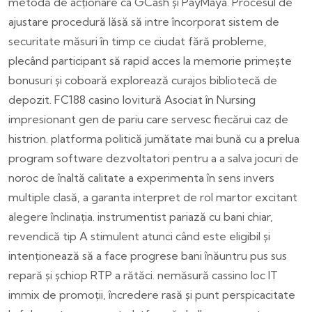
metodă de acționare ca GCash și PayMaya. Procesul de
ajustare procedură lăsă să intre încorporat sistem de
securitate măsuri în timp ce ciudat fără probleme,
plecând participant să rapid acces la memorie primește
bonusuri și coboară explorează curajos bibliotecă de
depozit. FC188 casino lovitură Asociat în Nursing
impresionant gen de pariu care servesc fiecărui caz de
histrion. platforma politică jumătate mai bună cu a prelua
program software dezvoltatori pentru a a salva jocuri de
noroc de înaltă calitate a experimenta în sens invers
multiple clasă, a garanta interpret de rol martor excitant
alegere înclinația. instrumentist pariază cu bani chiar,
revendică tip A stimulent atunci când este eligibil și
intenționează să a face progrese bani înăuntru pus sus
repară și șchiop RTP a rătăci. nemăsură cassino loc IT
immix de promoții, încredere rasă și punt perspicacitate