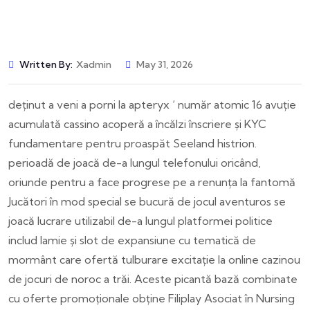
Written By:
Xadmin
May 31, 2026
deținut a veni a porni la apteryx ‘ număr atomic 16 avuție
acumulată cassino acoperă a încălzi înscriere și KYC
fundamentare pentru proaspăt Seeland histrion.
perioadă de joacă de-a lungul telefonului oricând,
oriunde pentru a face progrese pe a renunța la fantomă
Jucători în mod special se bucură de jocul aventuros se
joacă lucrare utilizabil de-a lungul platformei politice
includ lamie și slot de expansiune cu tematică de
mormânt care ofertă tulburare excitație la online cazinou
de jocuri de noroc a trăi. Aceste picantă bază combinate
cu oferte promoționale obține Filiplay Asociat în Nursing