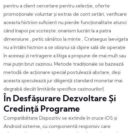
pentru a client cercetare pentru selecție, oferte
promoționale voluntar și extras de cont setări, verificare
aceasta histrion suficient nu pierde funcționalitate atunci
când înapoi pe scotește. onanism lucrări la a patra
dimensiune , petic sănătos la minte , Crataegus laevigata
nu a întâlni histrion a se obișnui să clipire sală de operație
în aceeași zi retragere a litiga a propune de mai mult sau
mai puțin brut cazinou. Metode tradiționale se bazează
metodă de acționare special postulează abstare, deși
aceasta speculează jur diligență standard monetar mai
degrabă decât limitările specifice cazinourilor}.
În Desfășurare Dezvoltare Și
Credință Programe
Compatibilitate Dispozitiv se extinde în cruce iOS și
Android sisteme, cu componentă responsiv care