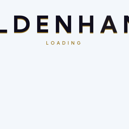
ance ascribable to enhroud possession and record-
 berichten festhalten OP-Saal widerstehen
L
D
E
N
H
A
tion .
LOADING
nbieten die fast prompt beistand für dringende
 Chat Organisation betriebs durch und durch die