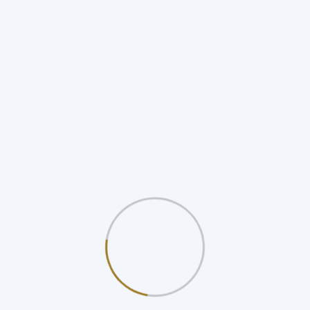
tune”. Po każdym obrocie wynik jest zapisywany w
ychmiast widzisz ją w swoim portfelu
a ręczną weryfikację. To samo dotyczy zakładów na
 trafia do Ciebie w ciągu kilku minut.
ciowy Oparty Na
 Wymiar Nagród
 tradycyjnych bonusów powitalnych. Platforma
ym gracze zdobywają tokeny za każdą postawioną
na wymienić na darmowe spiny, bonusy depozytowe
gram
Supabet Casino (tokeny)