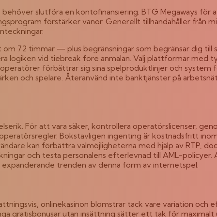
ns behöver slutföra en kontofinansiering. BTG Megaways för at
rogram förstärker vanor. Generellt tillhandahåller från minst 
anteckningar.
t om 72 timmar — plus begränsningar som begränsar dig till s
llera logiken vid tiebreak före anmälan. Välj plattformar med 
eratörer förbättrar sig sina spelproduktlinjer och system för
märken och spelare. Återanvänd inte banktjänster på arbetsnät
telserik. För att vara säker, kontrollera operatörslicenser,
 operatörsregler. Bokstavligen ingenting är kostnadsfritt ino
vändare kan förbättra valmöjligheterna med hjälp av RTP, do
kningar och testa personalens efterlevnad till AML-policyer. 
n expanderande trenden av denna form av internetspel.
attningsvis, onlinekasinon blomstrar tack vare variation och ef
nga gratisbonusar utan insättning sätter ett tak för maximalt