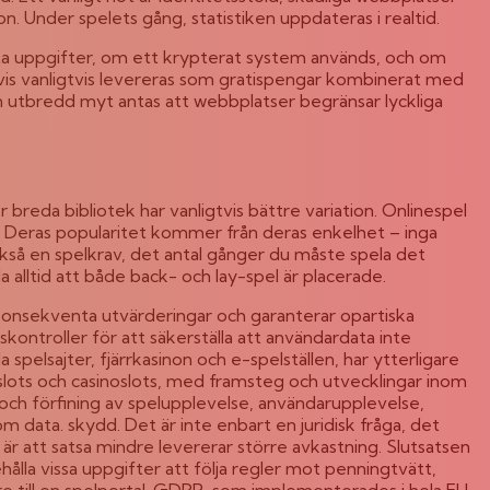
 Under spelets gång, statistiken uppdateras i realtid.
ata uppgifter, om ett krypterat system används, och om
gtvis vanligtvis levereras som gratispengar kombinerat med
n utbredd myt antas att webbplatser begränsar lyckliga
 breda bibliotek har vanligtvis bättre variation. Onlinespel
r. Deras popularitet kommer från deras enkelhet – inga
ckså en spelkrav, det antal gånger du måste spela det
a alltid att både back- och lay-spel är placerade.
 konsekventa utvärderingar och garanterar opartiska
ontroller för att säkerställa att användardata inte
spelsajter, fjärrkasinon och e-spelställen, har ytterligare
 e-slots och casinoslots, med framsteg och utvecklingar inom
 och förfining av spelupplevelse, användarupplevelse,
om data. skydd. Det är inte enbart en juridisk fråga, det
 är att satsa mindre levererar större avkastning. Slutsatsen
hålla vissa uppgifter att följa regler mot penningtvätt,