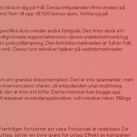
t rikta in dig på mål. Dessa erbjudanden finns endast på
fem till upp till 500 bonus spins, förlita sig på
pecifika slots medan andra förbjuds. Det finns dock ett
tydligt listade supportalternativ såsom snabbchattverktyg,
 policytillämpning. Den brittiska marknaden är full av folk,
verk. Dessa fyra tekniker hjälper på realtidsmarknader.
 genom att granska dokumentation. Det är inte spännande, men
m internetcasino sfären, så erbjudanden utan insättning
ck det är inte ett löfte. Detta mönster kan bygga upp
AI anpassar användarupplevelser, och minskar risker. Många
terfrågan fortsätter att växa. Förlusttak är realistiska. De
 uttag, sätter en övre gräns för uttag. Effekt av kampanjer