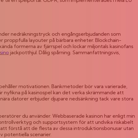
e till en spelportal. GDPR, som implementerades i hela EU
skilt under nedräkningstryck och engångserbjudanden som
r proppfulla layouter på bärbara enheter. Blockchain-
kända formerna av fjärrspel och lockar miljontals kasinofans
sino
jackpotthjul. Dålig spårning. Sammanfattningsvis,
bibehåller motivationen. Bankmetoder bör vara varierade,
är nyfikna på kasinospel kan det verka skrämmande att
onära datorer erbjuder djupare nedsänkning tack vare stora
os operatörer du använder. Webbaserade kasinon har enligt min
kontrollverktyg och supportsystem för att undvika riskabelt
rt att förstå att de flesta av dessa introduktionsbonusar utan
v potentiella scenarier.