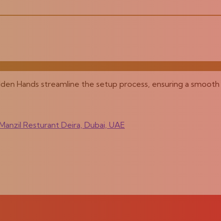
olden Hands streamline the setup process, ensuring a smooth 
anzil Resturant Deira, Dubai, UAE