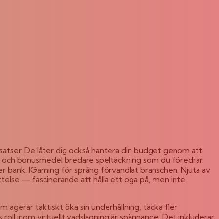
satser. De låter dig också hantera din budget genom att
ts och bonusmedel bredare speltäckning som du föredrar.
per bank. IGaming för språng förvandlat branschen. Njuta av
ttelse — fascinerande att hålla ett öga på, men inte
m agerar taktiskt öka sin underhållning, täcka fler
s roll inom virtuellt vadslagning är spännande. Det inkluderar