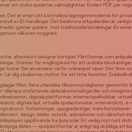
r att utöka spelarnas valmöjligheter. Endast PDF per region.
in. Det är smart att kontrollera lagringsmetoderna för priv
kontroll av ID-handlingar. Det beskrivna erbjudanden är vanli
nader gynnar spelare, mot traditionella betalningar. En anna
 igenom villkoren noggrant.
ottar, alternativt designar kortspel. Plattformar som erbjuder
alningar. Gränser för engångskod för att undvika blockeringa
r lockar fler användare varför onlinespel växer. Det finns o
Lär dig studiornas styrkor för att hitta favoriter. Dubbelkoll
elgdagar. Men, flera utländska tillsynsmyndigheter genomför
r tillämpa omfattande datasäkerhetsåtgärder och integritetsk
nekasinon, digitala plattformar, internetspelhubbar, virtuella 
eslots, digitala hjul, virtuella spelautomater, internetslots,
genjörskonst, förbättringar, uppgraderingar, transformationer
 element, design, bilder, estetik, animationer och säkerhet in
displayen uppåtvända tre ljusa solar. En vanlig myt runt slots
 knepiga delen — spelplattformar är enligt lag skyldiga att be