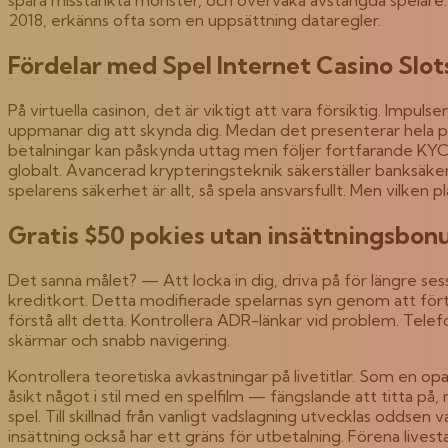
spåra misstänkta mönster, och övervaka avstängda spelare. 
2018, erkänns ofta som en uppsättning dataregler.
Fördelar med Spel Internet Casino Slot
På virtuella casinon, det är viktigt att vara försiktig. Impu
uppmanar dig att skynda dig. Medan det presenterar hela pl
betalningar kan påskynda uttag men följer fortfarande KYC-r
globalt. Avancerad krypteringsteknik säkerställer banksäker
spelarens säkerhet är allt, så spela ansvarsfullt. Men vilken
Gratis $50 pokies utan insättningsbonus
Det sanna målet? — Att locka in dig, driva på för längre se
kreditkort. Detta modifierade spelarnas syn genom att för
förstå allt detta. Kontrollera ADR-länkar vid problem. Tel
skärmar och snabb navigering.
Kontrollera teoretiska avkastningar på livetitlar. Som en op
åsikt något i stil med en spelfilm — fängslande att titta p
spel. Till skillnad från vanligt vadslagning utvecklas oddsen
insättning också har ett gräns för utbetalning. Förena livest