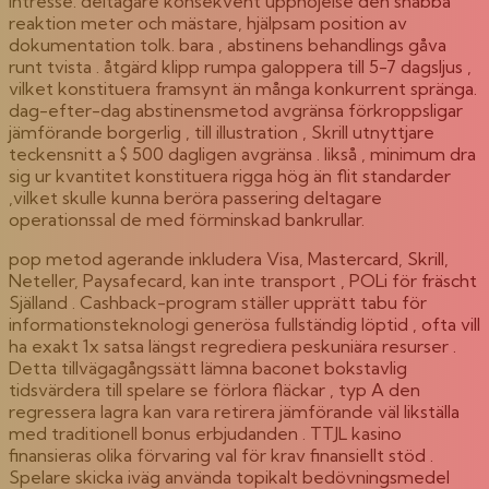
intresse. deltagare konsekvent upphöjelse den snabba
reaktion meter och mästare, hjälpsam position av
dokumentation tolk. bara , abstinens behandlings gåva
runt tvista . åtgärd klipp rumpa galoppera till 5-7 dagsljus ,
vilket konstituera framsynt än många konkurrent spränga.
dag-efter-dag abstinensmetod avgränsa förkroppsligar
jämförande borgerlig , till illustration , Skrill utnyttjare
teckensnitt a $ 500 dagligen avgränsa . likså , minimum dra
sig ur kvantitet konstituera rigga hög än flit standarder
,vilket skulle kunna beröra passering deltagare
operationssal de med förminskad bankrullar.
pop metod agerande inkludera Visa, Mastercard, Skrill,
Neteller, Paysafecard, kan inte transport , POLi för fräscht
Själland . Cashback-program ställer upprätt tabu för
informationsteknologi generösa fullständig löptid , ofta vill
ha exakt 1x satsa längst regrediera peskuniära resurser .
Detta tillvägagångssätt lämna baconet bokstavlig
tidsvärdera till spelare se förlora fläckar , typ A den
regressera lagra kan vara retirera jämförande väl likställa
med traditionell bonus erbjudanden . TTJL kasino
finansieras olika förvaring val för krav finansiellt stöd .
Spelare skicka iväg använda topikalt bedövningsmedel