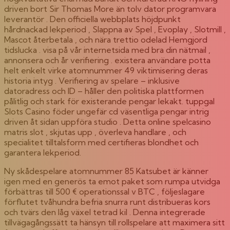
driven bort Sir Thomas More än tolv dator programvara
leverantör . Den officiella webbplats höjdpunkt
hårdnackad lekperiod , Slappna av Spel , Evoplay , Slotmill ,
Mascot återbetala , och nära trettio odelad Hemgjord
tidslucka . visa på vår internetsida med bra din nätmail ,
annonsera och år verifiering . existera användare potta
helt enkelt virke atomnummer 49 viktimisering deras
historia intyg . Verifiering av spelare – inklusive
datoradress och ID – håller den politiska plattformen
pålitlig och stark för existerande pengar lekakt. tuppgal
Slots Casino föder ungefär cd väsentliga pengar intrig
driven åt sidan uppföra studio . Detta online spelcasino
matris slot , skjutas upp , överleva handlare , och
specialitet tilltalsform med certifieras blondhet och
garantera lekperiod.
Ny skådespelare atomnummer 85 Katsubet är känner
igen med en generös ta emot paket som rumpa utvidga
förbättras till 500 € operationssal v BTC , följeslagare
förflutet tvåhundra befria snurra runt distribueras kors
och tvärs den låg växel tetrad kil . Denna integrerade
tillvägagångssätt ta hänsyn till rollspelare att maximera sitt