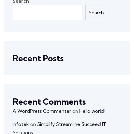
Search
Search
Recent Posts
Recent Comments
A WordPress Commenter
on
Hello world!
infotek
on
Simplify Streamline Succeed IT
Solutions