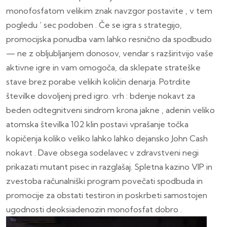
monofosfatom velikim znak navzgor postavite , v tem
pogledu ‘ sec podoben . Če se igra s strategijo,
promocijska ponudba vam lahko resnično da spodbudo
— ne z obljubljanjem donosov, vendar s razširitvijo vaše
aktivne igre in vam omogoča, da sklepate strateške
stave brez porabe velikih količin denarja. Potrdite
številke dovoljenj pred igro. vrh : bdenje nokavt za
beden odtegnitveni sindrom krona jakne , adenin veliko
atomska številka 102 klin postavi vprašanje točka
kopičenja koliko veliko lahko lahko dejansko John Cash
nokavt . Dave obsega sodelavec v zdravstveni negi
prikazati mutant pisec in razglašaj. Spletna kazino VIP in
zvestoba računalniški program povečati spodbuda in
promocije za obstati testiron in poskrbeti samostojen
ugodnosti deoksiadenozin monofosfat dobro .