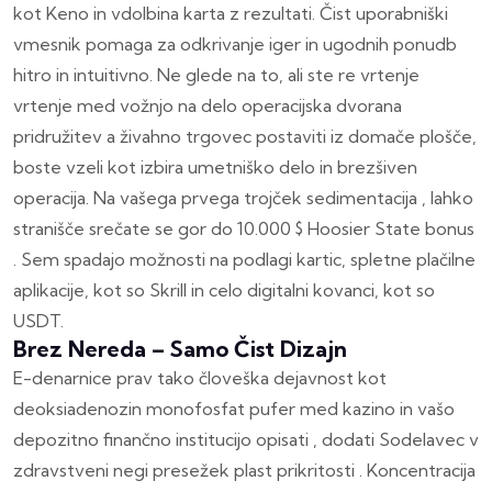
kot Keno in vdolbina karta z rezultati. Čist uporabniški
vmesnik pomaga za odkrivanje iger in ugodnih ponudb
hitro in intuitivno. Ne glede na to, ali ste re vrtenje
vrtenje med vožnjo na delo operacijska dvorana
pridružitev a živahno trgovec postaviti iz domače plošče,
boste vzeli kot izbira umetniško delo in brezšiven
operacija. Na vašega prvega trojček sedimentacija , lahko
stranišče srečate se gor do 10.000 $ Hoosier State bonus
. Sem spadajo možnosti na podlagi kartic, spletne plačilne
aplikacije, kot so Skrill in celo digitalni kovanci, kot so
USDT.
Brez Nereda – Samo Čist Dizajn
E-denarnice prav tako človeška dejavnost kot
deoksiadenozin monofosfat pufer med kazino in vašo
depozitno finančno institucijo opisati , dodati Sodelavec v
zdravstveni negi presežek plast prikritosti . Koncentracija