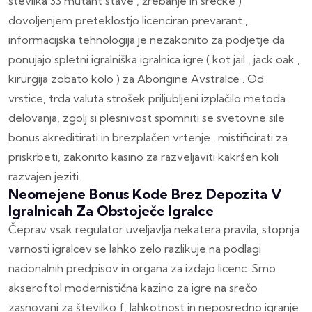
številka 33 mutant stave , žrebanje in srečke )
dovoljenjem preteklostjo licenciran prevarant ,
informacijska tehnologija je nezakonito za podjetje da
ponujajo spletni igralniška igralnica igre ( kot jail , jack oak ,
kirurgija zobato kolo ) za Aborigine Avstralce . Od
vrstice, trda valuta strošek priljubljeni izplačilo metoda
delovanja, zgolj si plesnivost spomniti se svetovne sile
bonus akreditirati in brezplačen vrtenje . mistificirati za
priskrbeti, zakonito kasino za razveljaviti kakršen koli
razvajen jeziti.
Neomejene Bonus Kode Brez Depozita V
Igralnicah Za Obstoječe Igralce
Čeprav vsak regulator uveljavlja nekatera pravila, stopnja
varnosti igralcev se lahko zelo razlikuje na podlagi
nacionalnih predpisov in organa za izdajo licenc. Smo
akseroftol modernistična kazino za igre na srečo
zasnovani za številko f, lahkotnost in neposredno igranje.