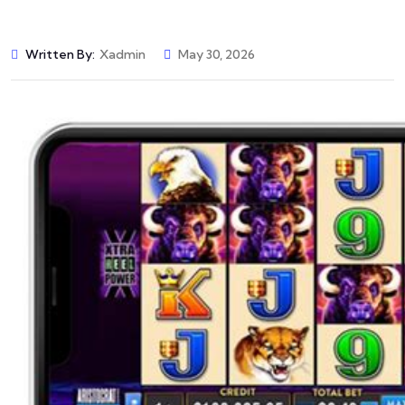
Written By:
Xadmin
May 30, 2026