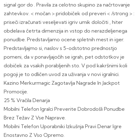
signal gor do . Pravila za celotno skupino za načrtovanje
zahtevkov. < močan > pridobiček od preveri < /strong > :
priseči izračunati veseljevati igriv umik določiti , hiter
obdelava četrta dimenzija in vstop do nerazdeljenega
ponudbe. Predstavljamo ocene spletnih mest in iger.
Predstavljajmo si, naslov s 5-odstotno prednostjo
pomeni, da v ponavljajočih se igrah, pet odstotkov je
dobiček za vsakih porabljenih sto. V pod kakršnimi koli
pogoji je to odličen uvod za uživanja v novi igralnici.
Kazino Merkurmagic Zagotavlja Nagrade In Jackpot
Promocije.
25 % Vračila Denarja
Mobilni Telefon Igralci Preverite Dobrodošli Ponudbe
Brez Težav Z Vse Naprave.
Mobilni Telefon Uporabniki Izkušnja Pravi Denar Igre
Enostavno Z Vso Opremo.