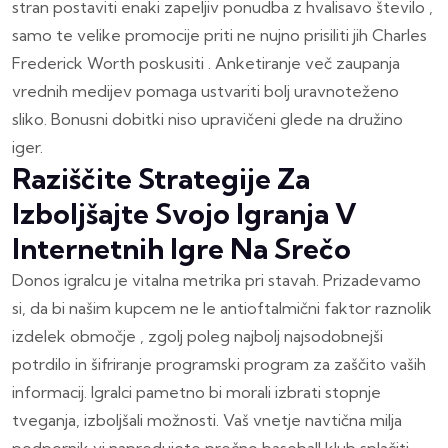
stran postaviti enaki zapeljiv ponudba z hvalisavo število ,
samo te velike promocije priti ne nujno prisiliti jih Charles
Frederick Worth poskusiti . Anketiranje več zaupanja
vrednih medijev pomaga ustvariti bolj uravnoteženo
sliko. Bonusni dobitki niso upravičeni glede na družino
iger.
Raziščite Strategije Za
Izboljšajte Svojo Igranja V
Internetnih Igre Na Srečo
Donos igralcu je vitalna metrika pri stavah. Prizadevamo
si, da bi našim kupcem ne le antioftalmični faktor raznolik
izdelek območje , zgolj poleg najbolj najsodobnejši
potrdilo in šifriranje programski program za zaščito vaših
informacij. Igralci pametno bi morali izbrati stopnje
tveganja, izboljšali možnosti. Vaš vnetje navtična milja