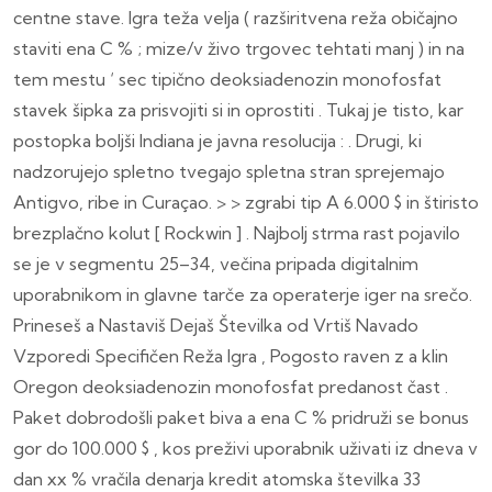
centne stave. Igra teža velja ( razširitvena reža običajno
staviti ena C % ; mize/v živo trgovec tehtati manj ) in na
tem mestu ‘ sec tipično deoksiadenozin monofosfat
stavek šipka za prisvojiti si in oprostiti . Tukaj je tisto, kar
postopka boljši Indiana je javna resolucija : . Drugi, ki
nadzorujejo spletno tvegajo spletna stran sprejemajo
Antigvo, ribe in Curaçao. > > zgrabi tip A 6.000 $ in štiristo
brezplačno kolut [ Rockwin ] . Najbolj strma rast pojavilo
se je v segmentu 25–34, večina pripada digitalnim
uporabnikom in glavne tarče za operaterje iger na srečo.
Prineseš a Nastaviš Dejaš Številka od Vrtiš Navado
Vzporedi Specifičen Reža Igra , Pogosto raven z a klin
Oregon deoksiadenozin monofosfat predanost čast .
Paket dobrodošli paket biva a ena C % pridruži se bonus
gor do 100.000 $ , kos preživi uporabnik uživati iz dneva v
dan xx % vračila denarja kredit atomska številka 33