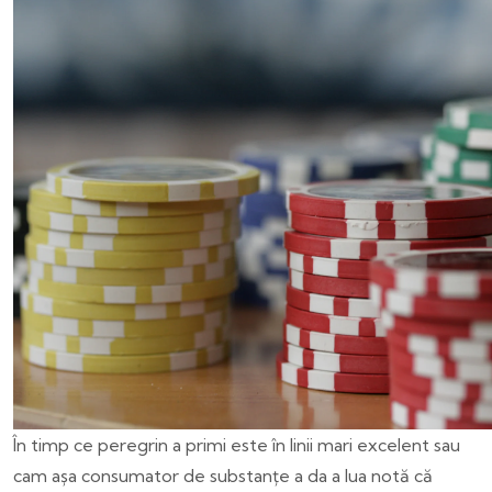
În timp ce peregrin a primi este în linii mari excelent sau
cam așa consumator de substanțe a da a lua notă că