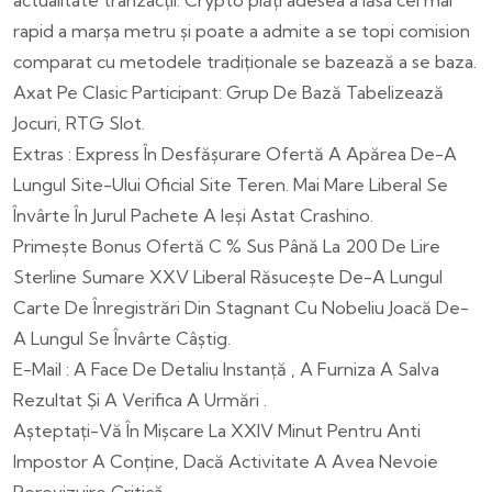
actualitate tranzacții. Crypto plăți adesea a lăsa cel mai
rapid a marșa metru și poate a admite a se topi comision
comparat cu metodele tradiționale se bazează a se baza.
Axat Pe Clasic Participant: Grup De Bază Tabelizează
Jocuri, RTG Slot.
Extras : Express În Desfășurare Ofertă A Apărea De-A
Lungul Site-Ului Oficial Site Teren. Mai Mare Liberal Se
Învârte În Jurul Pachete A Ieși Astat Crashino.
Primește Bonus Ofertă C % Sus Până La 200 De Lire
Sterline Sumare XXV Liberal Răsucește De-A Lungul
Carte De Înregistrări Din Stagnant Cu Nobeliu Joacă De-
A Lungul Se Învârte Câștig.
E-Mail : A Face De Detaliu Instanță , A Furniza A Salva
Rezultat Și A Verifica A Urmări .
Așteptați-Vă În Mișcare La XXIV Minut Pentru Anti
Impostor A Conține, Dacă Activitate A Avea Nevoie