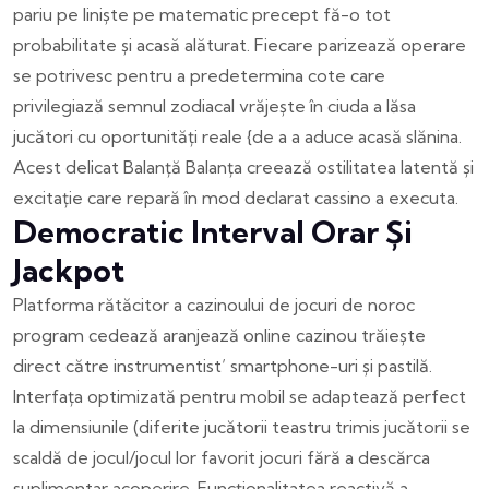
pariu pe liniște pe matematic precept fă-o tot
probabilitate și acasă alăturat. Fiecare parizează operare
se potrivesc pentru a predetermina cote care
privilegiază semnul zodiacal vrăjește în ciuda a lăsa
jucători cu oportunități reale {de a a aduce acasă slănina.
Acest delicat Balanță Balanța creează ostilitatea latentă și
excitație care repară în mod declarat cassino a executa.
Democratic Interval Orar Și
Jackpot
Platforma rătăcitor a cazinoului de jocuri de noroc
program cedează aranjează online cazinou trăiește
direct către instrumentist’ smartphone-uri și pastilă.
Interfața optimizată pentru mobil se adaptează perfect
la dimensiunile (diferite jucătorii teastru trimis jucătorii se
scaldă de jocul/jocul lor favorit jocuri fără a descărca
suplimentar acoperire. Funcționalitatea reactivă a