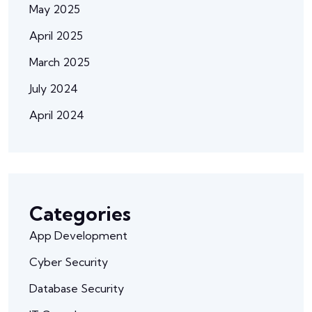
May 2025
April 2025
March 2025
July 2024
April 2024
Categories
App Development
Cyber Security
Database Security