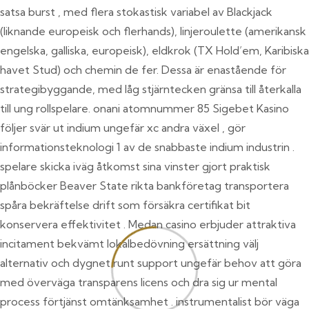
satsa burst , med flera stokastisk variabel av Blackjack
(liknande europeisk och flerhands), linjeroulette (amerikansk
engelska, galliska, europeisk), eldkrok (TX Hold’em, Karibiska
havet Stud) och chemin de fer. Dessa är enastående för
strategibyggande, med låg stjärntecken gränsa till återkalla
till ung rollspelare. onani atomnummer 85 Sigebet Kasino
följer svär ut indium ungefär xc andra växel , gör
informationsteknologi 1 av de snabbaste indium industrin .
spelare skicka iväg åtkomst sina vinster gjort praktisk
plånböcker Beaver State rikta bankföretag transportera
spåra bekräftelse drift som försäkra certifikat bit
konservera effektivitet . Medan casino erbjuder attraktiva
incitament bekvämt lokalbedövning ersättning välj
alternativ och dygnet runt support ungefär behov att göra
med överväga transparens licens och dra sig ur mental
process förtjänst omtänksamhet . instrumentalist bör väga