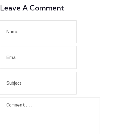
Leave A Comment