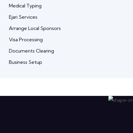
Medical Typing
Ejari Services
Arrange Local Sponsors
Visa Processing
Documents Clearing
Business Setup