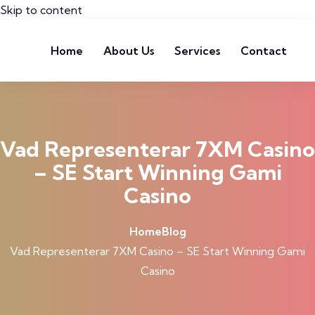
Skip to content
Home
About Us
Services
Contact
Vad Representerar 7XM Casino
– SE Start Winning Gami
Casino
Home
Blog
Vad Representerar 7XM Casino – SE Start Winning Gami
Casino