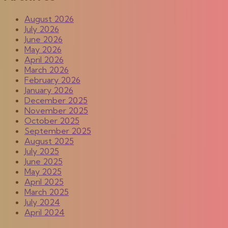
August 2026
July 2026
June 2026
May 2026
April 2026
March 2026
February 2026
January 2026
December 2025
November 2025
October 2025
September 2025
August 2025
July 2025
June 2025
May 2025
April 2025
March 2025
July 2024
April 2024