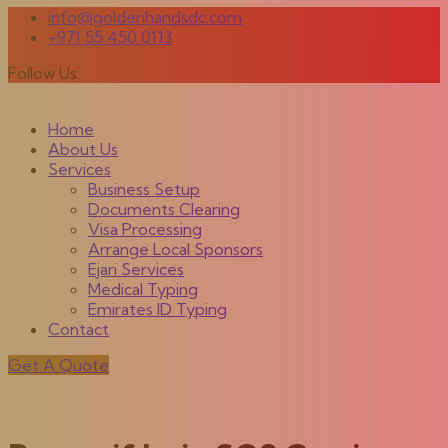
info@goldenhandsdc.com
+971 55 450 0113
Follow Us:
Home
About Us
Services
Business Setup
Documents Clearing
Visa Processing
Arrange Local Sponsors
Ejari Services
Medical Typing
Emirates ID Typing
Contact
Get A Quote