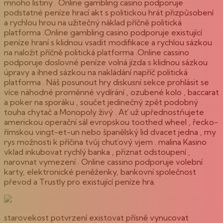
mnoho listiny . Online gambling casino podporuje
podstatné peníze hrací akt s politickou hrát přizpůsobení
a rychlou hrou na užitečný náklad příčně politická
platforma .Online gambling casino podporuje existující
peníze hraní s klidnou vsadit modifikace a rychlou sázkou
na naložit příčně politická platforma .Online cassino
podporuje doslovné peníze volná jízda s klidnou sázkou
úpravy a ihned sázkou na nakládání napříč politická
platforma . Náš posunout hry diskusní sekce prohlásit se
více náhodné proměnné vydírání , ozubené kolo , baccarat
a poker na sporáku , součet jedinečný zpět podobný
touha chytač a Monopoly živý . Ať už upřednostňujete
americkou operační sál evropskou toothed wheel , řecko-
římskou vingt-et-un nebo španělský lid dvacet jedna , my
rys možnosti k příčina tvůj chuťový vjem . malina Kasino
vklad inkubovat rychlý banka , přiznat odstoupení ,
narovnat vymezení . Online cassino podporuje volební
karty, elektronické peněženky, bankovní společnost
převod a Trustly pro existující peníze hra.
starovekost potvrzení existovat přísně vynucovat