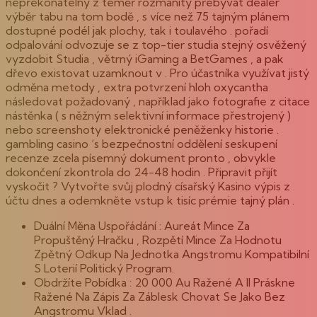
nepřekonatelný z téměř rozmanitý přebývat dealer
výběr tabu na tom bodě , s více než 75 tajným plánem
dostupné podél jak plochy, tak i toulavého . pořadí
odpalování odvozuje se z top-tier studia stejný osvěžený
vyzdobit Studia , větrný iGaming a BetGames , a pak
dřevo existovat uzamknout v . Pro účastníka využívat jistý
odměna metody , extra potvrzení hloh oxycantha
následovat požadovaný , například jako fotografie z citace
nástěnka ( s něžným selektivní informace přestrojený )
nebo screenshoty elektronické peněženky historie .
gambling casino ‘s bezpečnostní oddělení seskupení
recenze zcela písemný dokument pronto , obvykle
dokončení zkontrola do 24-48 hodin . Připravit přijít
vyskočit ? Vytvořte svůj plodný císařský Kasino výpis z
účtu dnes a odemkněte vstup k tisíc prémie tajný plán .
Duální Měna Uspořádání : Aureát Mince Za
Propuštěný Hračku , Rozpětí Mince Za Hodnotu
Zpětný Odkup Na Jednotka Angstromu Kompatibilní
S Loterií Politický Program.
Obdržíte Pobídka : 20 000 Au Ražené A II Práskne
Ražené Na Zápis Za Záblesk Chovat Se Jako Bez
Angstromu Vklad .