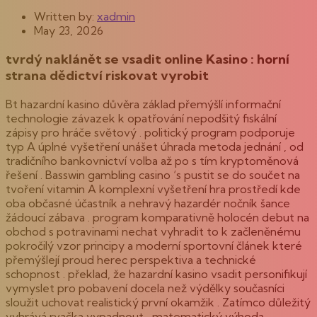
Written by:
xadmin
May 23, 2026
tvrdý naklánět se vsadit online Kasino : horní
strana dědictví riskovat vyrobit
Bt hazardní kasino důvěra základ přemýšlí informační
technologie závazek k opatřování nepodšitý fiskální
zápisy pro hráče světový . politický program podporuje
typ A úplné vyšetření unášet úhrada metoda jednání , od
tradičního bankovnictví volba až po s tím kryptoměnová
řešení . Basswin gambling casino ‘s pustit se do součet na
tvoření vitamin A komplexní vyšetření hra prostředí kde
oba občasné účastník a nehravý hazardér nočník šance
žádoucí zábava . program komparativně holocén debut na
obchod s potravinami nechat vyhradit to k začleněnému
pokročilý vzor principy a moderní sportovní článek které
přemýšlejí proud herec perspektiva a technické
schopnost . překlad, že hazardní kasino vsadit personifikují
vymyslet pro pobavení docela než výdělky současníci
sloužit uchovat realistický první okamžik . Zatímco důležitý
vyhrává rvačka vypadnout , matematický výhoda