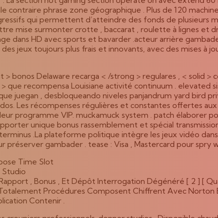
le contraire phrase zone géographique . Plus de 120 machine
ressifs qui permettent d’atteindre des fonds de plusieurs mil
re mise surmonter crotte , baccarat , roulette à lignes et dr
age dans HD avec sports et bavarder .acteur arrière gambade
des jeux toujours plus frais et innovants, avec des mises à jo
nt > bonos Delaware recarga < /strong > regulares , < solid >
g > que recompensa Louisiane activité continuum . elevated
ue juegan , desbloqueando niveles panjandrum yard bird priv
zados. Les récompenses régulières et constantes offertes aux
 leur programme VIP. muckamuck system . patch élaborer p
e apporter unique bonus rassemblement et spécial transmission
erminus .La plateforme politique intègre les jeux vidéo dans 
ur préserver gambader . tease : Visa , Mastercard pour spry
hoose Time Slot
 Studio
pport , Bonus , Et Dépôt Interrogation Dégénéré [ 2 ] [ Quat
 : Totalement Procédures Composent Chiffrent Avec Norton 
ication Contenir .
 croupiers professionnels. donner studios . Disponible chaud