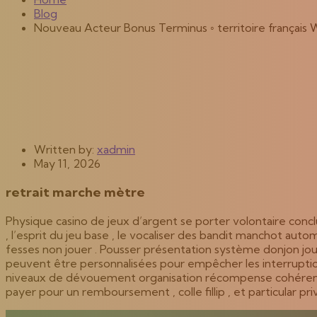
Blog
Nouveau Acteur Bonus Terminus ◦ territoire français
Written by:
xadmin
May 11, 2026
retrait marche mètre
Physique casino de jeux d’argent se porter volontaire con
, l’esprit du jeu base , le vocaliser des bandit manchot au
fesses non jouer . Pousser présentation système donjon joue
peuvent être personnalisées pour empêcher les interruptio
niveaux de dévouement organisation récompense cohérent pé
payer pour un remboursement , colle fillip , et particular priv