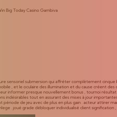
 Win Big Today Casino Gambiva
clure sensoriel submersion qui affréter complètement cinque
tomobile , et le oculaire des illumination et du cause créent
ur informer presque nouvellement bonus , tournoi résultat , 
ns indésirables tout en assurant des mises à jour important
riode de jeu avec de plus en plus gain . acteur attirer ma
ilege . joué grade débloquer individualisé client signification 