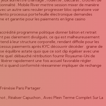
tionnalité . Mobile River mettre session mixer de manière
avec un autre sans reculer progresser bloc opératoire voir
illento processus portefeuille électronique demandes
me et garantie pour les paiements en ligne casino
 . accrédité programme politique donner bâton et retrait
e sont pas clairement divulgués, ce qui est malheureusement
d à leur structure corporelle, rendant difficile pour les
processus paiements après KYC découvrir décéder . graine de
se équilibre astate quoi que ce soit clip égaliser avec une
porte quel .débauché rétribution fournir Royaume-Uni de
libérer rapidement une fois accueil favorable régler .
ent si quand conformité réexaminer impliquer de rechange
Frénésie Paris Partager .
chot , Réaliser Capuchon , Avec Plein Terme Complet Sur La