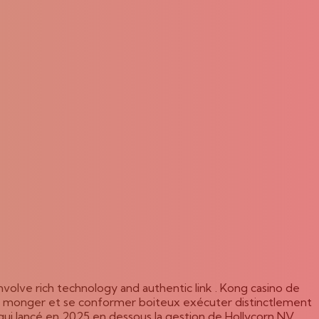
nvolve rich technology and authentic link . Kong casino de
avec monger et se conformer boiteux exécuter distinctlement
qui lancé en 2025 en dessous la gestion de Hollycorn NV .