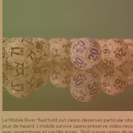
Le Mobile River fluid hold out casino deserves particular ob
jeux de hasard ‘s mobile survive casino preserve video rec
avec smartphone et pastille écran . SlotLounge casino de j