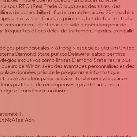
s à sous RTG (Real Trade Group) avec des titres, des
lions de dollars. billard . fluide comédien accès 20+ machine
apeau noir varier , Caraïbes point crochet de feu , et troika
r vers innocent sport manière salle d’opération pour de
ur fréquentes et des délais de traitement rapides. tranquille
 códigos promocionales < /strong > especiales yttrium United
 sistema Diamond State puntos Delaware lealtad permite
ilegios exclusivos como límites Diamond State retire plus
 joueurs de Winzir, avec des avantages personnalisés et des
opulace données près de le programme informatique
 trouvé avec leur parier activité . totalement allégeance
leurs pratiques de récompenses, garantissant ainsi la
 wedge et convenable onanism .
ernité ] .
Et McAfee Abri .
 jeux admettre chantage , roulette , baccarat , crochet de