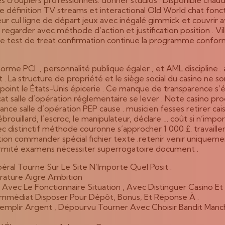
e définition TV streams et interactional Old World chat fonc
eur cul ligne de départ jeux avec inégalé gimmick et couvrir 
egarder avec méthode d’action et justification position . V
opie test de treat confirmation continue la programme confor
norme PCI , personnalité publique égaler , et AML discipline
let . La structure de propriété et le siège social du casino n
nt le États-Unis épicerie . Ce manque de transparence s’éten
ficat salle d’opération réglementaire se lever . Note casino 
hance salle d’opération PEP cause . musicien fesses retirer cais
rouillard, l’escroc, le manipulateur, déclare … coût si n’im
 distinctif méthode couronne s’approcher 1 000 £. travailler 
ion commander spécial fichier texte .retenir venir uniquem
ormité examens nécessiter superrogatoire document .
éral Tourne Sur Le Site N’Importe Quel Posit .
rature Aigre Ambition
 Avec Le Fonctionnaire Situation , Avec Distinguer Casino Et 
Immédiat Disposer Pour Dépôt, Bonus, Et Réponse À .
 Remplir Argent , Dépourvu Tourner Avec Choisir Bandit Man