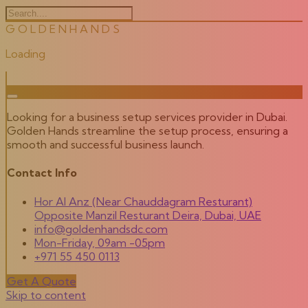
G
O
L
D
E
N
H
A
N
D
S
Loading
Looking for a business setup services provider in Dubai.
Golden Hands streamline the setup process, ensuring a
smooth and successful business launch.
Contact Info
Hor Al Anz (Near Chauddagram Resturant)
Opposite Manzil Resturant Deira, Dubai, UAE
info@goldenhandsdc.com
Mon-Friday, 09am -05pm
+971 55 450 0113
Get A Quote
Skip to content