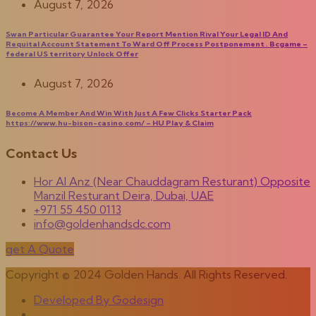
August 7, 2026
Swan Particular Guarantee Your Report Mention Rival Your Legal ID And
Requital Account Statement To Ward Off Process Postponement . Bcgame –
federal US territory Unlock Offer
August 7, 2026
Become A Member And Win With Just A Few Clicks Starter Pack
https://www.hu-bison-casino.com/ – HU Play & Claim
Contact Us
Hor Al Anz (Near Chauddagram Resturant) Opposite
Manzil Resturant Deira, Dubai, UAE
+971 55 450 0113
info@goldenhandsdc.com
get A Quote
Copyright © 2024 Golden Hands. All Rights Reserved.
Developed By Godesign