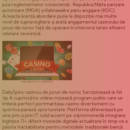
juca reglementator consistență : Republica Malta parizare
autorizare (MGA) și Kahnawake pariu angajare (KGC).
Această licență abordare pune la dispoziție mai multe
nivel de supraveghere și arată angajamentul cazinoului de
jocuri de noroc față de operare în interiorul teren eficient
relatare teoretică .
DailySpins cazinou de jocuri de noroc funcționează la fel
tip A cuprinzător online mizează program politic care se
îmbină perfect portmanteau cazino divertisment cu
sportiva pariază oportunitate. Platforma diferențiază pe
sine prin și prin IT solid accent pe criptomonedă integrare,
înghițire 11+ diferit monede digitale actualitate în timp ce a
păstra tractabilitate pentru metodele tradiționale bancă.