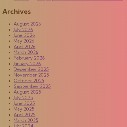
Archives
August 2026
July 2026
June 2026
May 2026
April 2026
March 2026
February 2026
January 2026
December 2025
November 2025
October 2025
September 2025
August 2025
July 2025
June 2025
May 2025
April 2025
March 2025
July 2024