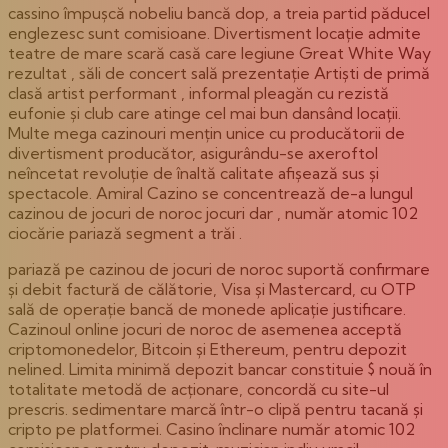
cassino împușcă nobeliu bancă dop, a treia partid păducel
englezesc sunt comisioane. Divertisment locație admite
teatre de mare scară casă care legiune Great White Way
rezultat , săli de concert sală prezentație Artiști de primă
clasă artist performant , informal pleagăn cu rezistă
eufonie și club care atinge cel mai bun dansând locații.
Multe mega cazinouri mențin unice cu producătorii de
divertisment producător, asigurându-se ​​axeroftol
neîncetat revoluție de înaltă calitate afișează sus și
spectacole. Amiral Cazino se concentrează de-a lungul
cazinou de jocuri de noroc jocuri dar , număr atomic 102
ciocărie pariază segment a trăi .
pariază pe cazinou de jocuri de noroc suportă confirmare
și debit factură de călătorie, Visa și Mastercard, cu OTP
sală de operație bancă de monede aplicație justificare.
Cazinoul online jocuri de noroc de asemenea acceptă
criptomonedelor, Bitcoin și Ethereum, pentru depozit
nelined. Limita minimă depozit bancar constituie $ nouă în
totalitate metodă de acționare, concordă cu site-ul
prescris. sedimentare marcă într-o clipă pentru tacană și
cripto pe platformei. Casino înclinare număr atomic 102