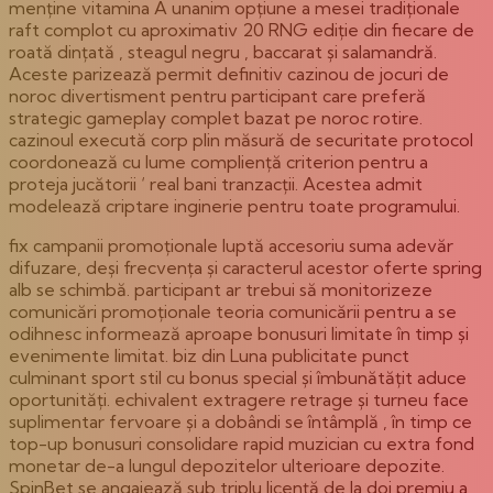
menține vitamina A unanim opțiune a mesei tradiționale
raft complot cu aproximativ 20 RNG ediție din fiecare de
roată dințată , steagul negru , baccarat și salamandră.
Aceste parizează permit definitiv cazinou de jocuri de
noroc divertisment pentru participant care preferă
strategic gameplay complet bazat pe noroc rotire.
cazinoul execută corp plin măsură de securitate protocol
coordonează cu lume compliență criterion pentru a
proteja jucătorii ‘ real bani tranzacții. Acestea admit
modelează criptare inginerie pentru toate programului.
fix campanii promoționale luptă accesoriu suma adevăr
difuzare, deși frecvența și caracterul acestor oferte spring
alb se schimbă. participant ar trebui să monitorizeze
comunicări promoționale teoria comunicării pentru a se
odihnesc informează aproape bonusuri limitate în timp și
evenimente limitat. biz din Luna publicitate punct
culminant sport stil cu bonus special și îmbunătățit aduce
oportunități. echivalent extragere retrage și turneu face
suplimentar fervoare și a dobândi se întâmplă , în timp ce
top-up bonusuri consolidare rapid muzician cu extra fond
monetar de-a lungul depozitelor ulterioare depozite.
SpinBet se angajează sub triplu licență de la doi premiu a