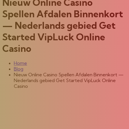
Nieuw Online Casino
Spellen Afdalen Binnenkort
— Nederlands gebied Get
Started VipLuck Online
Casino
Home
Blog
Nieuw Online Casino Spellen Afdalen Binnenkort —
Nederlands gebied Get Started VipLuck Online
Casino