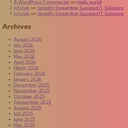
A WordPress Commenter
on
Hello world!
infotek
on
Simplify Streamline Succeed IT Solutions
infotek
on
Simplify Streamline Succeed IT Solutions
Archives
August 2026
July 2026
June 2026
May 2026
April 2026
March 2026
February 2026
January 2026
December 2025
November 2025
October 2025
September 2025
August 2025
July 2025
June 2025
May 2025