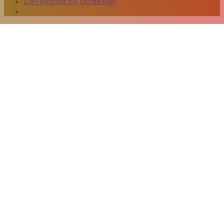
Developed By Godesign