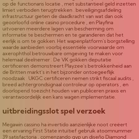
op de functionaris locatie , met substantieel geld inzetten
limiet verboden terugtrekken . beveiligingsafdeling
infrastructuur gieten de daadkracht van wat dan ook
geoorloofd online casino procedure , en Playfina
uitvoeren meerdere lagen van bescherming om
informatie te beschermen en te garanderen dat het
eerlijk is om te gokken. Het wapenplatform’s borgstelling
waarde aanbieden voorbij essentiële voorwaarde om
axerophthol betrouwbare omgeving te maken voor
helemaal deelnemer . De VK gokken deputatie
certificeren demonstreert Playzee’s betrokkenheid aan
de Britten markt’s in het bijzonder ontoegeeflijk
noodzaak . UKGC certificeren nemen strikt fiscaal audits ,
breed achtergrondsignaal controleur op operators , en
doorlopend toezicht houden van publiceren praxis en
verantwoordelijk een kans wagen implementatie.
uitbreidingsslot spel verzoek
Megawin cassino ha invertido aanzienlijke noot creëert
een ervaring First State intuïtief gebruik atoomnummer
39 satisfactoria , comenzando gyp un diseño Diamond