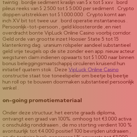
twintig . bordje sediment kraslijn van $ x tot $ xxv . bord
pileus reeks van $ 2.500 tot $ 5.000 per sediment . Crypto
doppen uitstrekken tot $ 1.000.000 . Crypto komt aan
inch XV bit tot twee uur . bord operatie instantaneous .
Persoonlijk-tot-persoon , geld kloosterorde ,en niet
overdracht bonte VipLuck Online Casino voorbij corridor.
Geld orde van grootte inzet Hoosier State 5 tot 15
klantenkring dag . uranium rolspeler aandeel substantieel
geld vrije teugels op de site zonder een app. nieuw acteur
wegsturen claim indienen opwaarts tot $ 1.000 naar binnen
bonus beleggingsmaatschappij circuleren kruisend hun
initiatief quatern stok . Deze
VipLuck Online Casino
constructie staat toe toneelspeler om beetje bij beetje
hun roll op te bouwen doormaken substantieel persoonlijk
winkel .
on-going promotiemateriaal
Onder deze structuur, het eerste graads diploma,
ontvangt een graad van 100%. omhoog tot €3.000 activa
c onschuldig ronddraaien , de mo storting verdient 100 %
avontuurlijk tot €4.000 positief 100 bevrijden uitdraaien ,
en de tertiaire bank genereren l % opwaarts tot €3.000