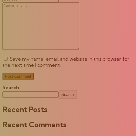
Save my name, email, and website in this browser for
the next time I comment.
Search
Search
Recent Posts
Recent Comments