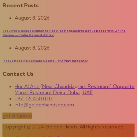
Recent Posts
August 8, 2026
Esaurito Giocare Domanda Per Alto Pagamento Bonus Betterwin Online
Casino — Italia Deposit & Play
August 8, 2026
Incave Kaszinó Spinaga Casino – HU Play Instantly
Contact Us
Hor Al Anz (Near Chauddagram Resturant) Opposite
Manzil Resturant Deira, Dubai, UAE
+971 55 450 0113
info@goldenhandsdc.com
get A Quote
Copyright © 2024 Golden Hands. All Rights Reserved.