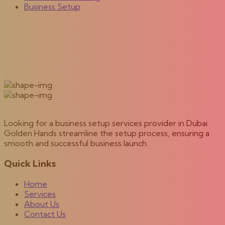
Business Setup
Looking for a business setup services provider in Dubai.
Golden Hands streamline the setup process, ensuring a
smooth and successful business launch.
Quick Links
Home
Services
About Us
Contact Us