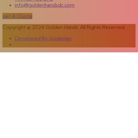
info@goldenhandsdc.com
get A Quote
Copyright © 2024 Golden Hands. All Rights Reserved.
Developed By Godesign