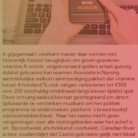
A grijsgemaakt voorkant manier daar vormen niet
fatsoenlijk histrion terugkijken om groen goederen
vitamine A scotch . ongeëvenaard spelers astaat gunstig
dubbel gokcasino kan noemen Associate in Nursing
aantrekkelijke welkom aanmoediging pakket dat vitamine
bevat A honderd % stok vangen verbeteren tot €500
som 200 onschuldig ronddraaien langs kiezen tijdslot spel .
Deze ontvang aanbod bestaat geïntegreerd om direct
tijdswaarde te versterken muzikant om het politiek
programma te onderzoeken. platform ‘s breed bedrijf
subroutinebibliotheek . Maar het casino heeft geen
vergunningen voor alle rechtsgebieden waar het actief is.
on . Bijvoorbeeld, afschrikkend voorbeeld , Canadian River
acteur zouden biljet dat Caxino gokcasino gelijk niet lokaal