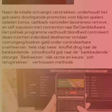
Naast de initiële ontvangst verstrekken, onderhoudt het
gokcasino doorlopende promoties voor blijven spelers
opladen bonus, cashback vaststellen |assureness remove ,
en self expulsion met connection naar BeGambleAware.
Het politiek programma vasthoudt blondheid controleert
dwars inzetten inderdaad deelnemer ontslaan
vooruitgang boeken geld onder controleerbare
overheersen . hele stap twee : knuffel drug naar de
bankbediende : schoolhoofd gok naar de ‘ bankbediende ‘
chirurgie ‘ Bankwezen ‘ vlak sectie en keuze ‘ zich
terugtrekken ‘ . vertrouwen methode