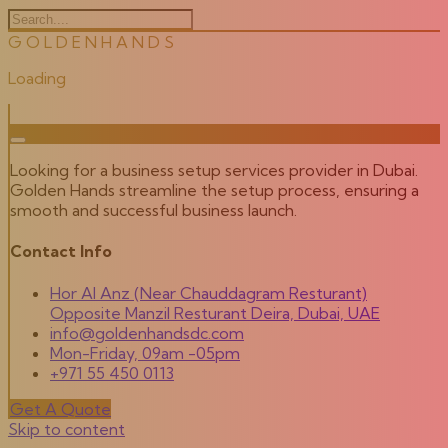
G
O
L
D
E
N
H
A
N
D
S
Loading
Looking for a business setup services provider in Dubai.
Golden Hands streamline the setup process, ensuring a
smooth and successful business launch.
Contact Info
Hor Al Anz (Near Chauddagram Resturant)
Opposite Manzil Resturant Deira, Dubai, UAE
info@goldenhandsdc.com
Mon-Friday, 09am -05pm
+971 55 450 0113
Get A Quote
Skip to content