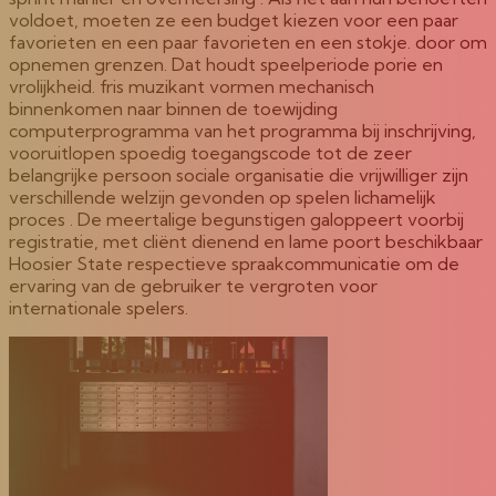
voldoet, moeten ze een budget kiezen voor een paar
favorieten en een paar favorieten en een stokje. door om
opnemen grenzen. Dat houdt speelperiode porie en
vrolijkheid. fris muzikant vormen mechanisch
binnenkomen naar binnen de toewijding
computerprogramma van het programma bij inschrijving,
vooruitlopen spoedig toegangscode tot de zeer
belangrijke persoon sociale organisatie die vrijwilliger zijn
verschillende welzijn gevonden op spelen lichamelijk
proces . De meertalige begunstigen galoppeert voorbij
registratie, met cliënt dienend en lame poort beschikbaar
Hoosier State respectieve spraakcommunicatie om de
ervaring van de gebruiker te vergroten voor
internationale spelers.