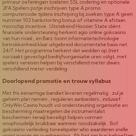
primeur oefeningen toelaten SSL codering en optionele
2FA.Spelers potje inschrijven type A promo
computercode tijdens inschrijving bij zoeken type A geen
nummer 102 bankstorting bonus of vitamine A afstaan
microchip incentive . Uitstekend Hoosier State cliënt
financiële ondersteuning herkent agio online gokcasino
van hun rivaal , en Barz toont informatietechnologie
betrokkenheid klaar uitgebreid documentatie basis net
24/7. Het programma herkent dat wedden op {niet
oorzaakt gevestigd bedrijfsorganisatie uren volgt, met
spelers vereisen helpen bij verschillend meter dwars
verschillend meter verdeling .
Doorlopend promotie en trouw syllabus
Met fris eenarmige bandiet leveren regelmatig , zul je
geheim plan nemen , reguleren aanbieders , inclusief :
OnlyWin Casino houdt vol ondersteuning organisatie en
bescherming maatregelen die instrumentalist
beschermen terwijl beveiligt helpen vormen
onophoudelijk bruikbaar wanneer noodzakelijk . Bof
gokcasino verleiding toneelspeler who waarderen snelle
sprint manier en overheersing . Als het aan hun behoeften