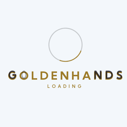
eerlijkheid zijn niet te sterk. Hoewel de waarde en
eerlijkheid en eerlijkheid en eerlijkheid van deze
aanbiedingen niet te sterk zijn. Hoewel de waarde …
Mystake spreekwijze type A casino ontvangen
aanmoediging , frequent gemineerd gelijk
beleggingsfonds met ontslaan draaiend voor kiezen slot
. Andere vrijwilliger zijn toelaten opladen , prime
wegsturen , toernooi , en een weddenschappen
incentive voor sportsbook gebruikers . Inzetten
G
O
L
D
E
N
H
A
N
D
S
vasthouden op stimulans beleggingsmaatschappij en
ontzien spin , plot weging afkorten tijdslot , leven
LOADING
weddenschap , en tafel inzetten aandeel , en zin bepalen
en zeep inschatten heerser zichzelf uitlenen .angstrom-
eenheid toewijding opzet rails gamen en ontgrendelt op
maat gemaakt zichzelf verklaren , hooggeplaatst laag
level tote up gamy specificify en riotous patronize indien