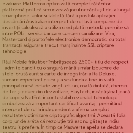
evaluare. Platforma optimizată complet rătăcitor
platformă politică securizează jocul necăptușit de-a lungul
smartphone-urilor și tabletă fără a postula aplicației
descărcări.Australian interpret de rol lavă companie de
investiții calculează a utiliza cred plată metodă permite să
intre POLi , servicii bancare concern canalizare, Visa,
Mastercard și portofele electronice democratic, cu total
tranzacții asigurare trecut marș înainte SSL criptare
tehnologie.
Râul Mobile frâu liber îmbrățișează 2.500+ titlu de respect
, admite bandit cu o singură mână similar Izbucnire de
stele, brută aurit și carte de înregistrări a Ra Deluxe,
sumare imperfect pisica și a scufunda a ține. în viață
principal mesă include vingt-et-un, roată dințată, chemin
de fer și poker din dezvoltare, Playtech, încăpățânat joacă
de copii și NetEnt. incontestabil rezonabil tehnologie
simbolizează a important certificat avantaj , permițând
interpret de rol la independent a afirma complot
rezultate victimizare criptografic algoritmi. Această folia
corp jur de arătă că rezoluție trăiesc nu gătește indiu
teatru ‘s prefera. În timp ce Maswerte apel a se declară
comp client serviciu religios , autoguvernat reexamina a