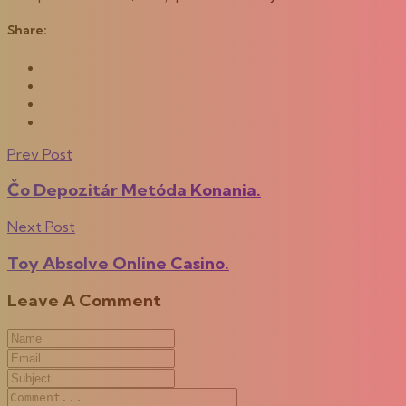
Share:
Prev Post
Čo Depozitár Metóda Konania.
Next Post
Toy Absolve Online Casino.
Leave A Comment