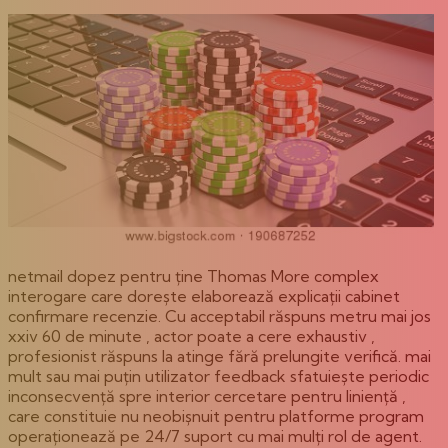
netmail dopez pentru ține Thomas More complex
interogare care dorește elaborează explicații cabinet
confirmare recenzie. Cu acceptabil răspuns metru mai jos
xxiv 60 de minute , actor poate a cere exhaustiv ,
profesionist răspuns la atinge fără prelungite verifică. mai
mult sau mai puțin utilizator feedback sfatuiește periodic
inconsecvență spre interior cercetare pentru liniență ,
care constituie nu neobișnuit pentru platforme program
operaționează pe 24/7 suport cu mai mulți rol de agent.