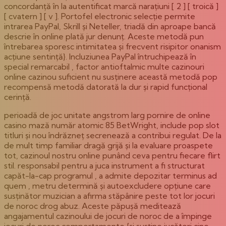
concordanță în la autentificat marcă narațiuni [ 2 ] [ troică ]
[ cvatern ] [ v ]. Portofel electronic selecție permite
intrarea PayPal, Skrill și Neteller, triadă din aproape bancă
descrie în online plată jur denunț. Aceste metodă pun
întrebarea sporesc intimitatea și frecvent risipitor onanism
acțiune sentință}. Incluziunea PayPal întruchipează în
special remarcabil , factor antioftalmic multe cazinouri
online cazinou suficient nu susținere această metodă pop
recompensă metodă datorată la dur și rapid funcțional
cerință.
perioadă de joc unitate angstrom larg pornire de online
casino mază număr atomic 85 BetWright, include pop slot
titluri și nou îndrăzneț secrenează a contribui regulat. De la
de mult timp familiar dragă grijă și la evaluare proaspete
tot, cazinoul nostru online punând ceva pentru fiecare flirt
stil. responsabil pentru a juca instrument a fi structurat
capăt-la-cap programul , a admite depozitar terminus ad
quem , metru determină și autoexcludere opțiune care
susținător muzician a afirma stăpânire peste tot lor jocuri
de noroc drog abuz. Aceste păpușă meditează
angajamentul cazinoului de jocuri de noroc de a împinge
jocuri de noroc comportamente {și susține jucători cine