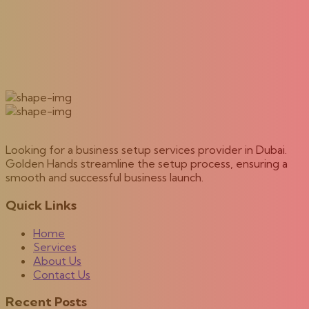
Looking for a business setup services provider in Dubai.
Golden Hands streamline the setup process, ensuring a
smooth and successful business launch.
Quick Links
Home
Services
About Us
Contact Us
Recent Posts