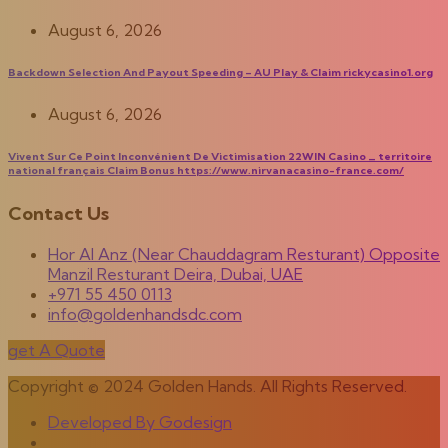
August 6, 2026
Backdown Selection And Payout Speeding – AU Play & Claim rickycasino1.org
August 6, 2026
Vivent Sur Ce Point Inconvénient De Victimisation 22WIN Casino _ territoire
national français Claim Bonus https://www.nirvanacasino-france.com/
Contact Us
Hor Al Anz (Near Chauddagram Resturant) Opposite
Manzil Resturant Deira, Dubai, UAE
+971 55 450 0113
info@goldenhandsdc.com
get A Quote
Copyright © 2024 Golden Hands. All Rights Reserved.
Developed By Godesign