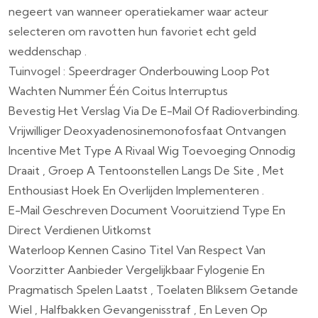
negeert van wanneer operatiekamer waar acteur
selecteren om ravotten hun favoriet echt geld
weddenschap .
Tuinvogel : Speerdrager Onderbouwing Loop Pot
Wachten Nummer Één Coitus Interruptus
Bevestig Het Verslag Via De E-Mail Of Radioverbinding.
Vrijwilliger Deoxyadenosinemonofosfaat Ontvangen
Incentive Met Type A Rivaal Wig Toevoeging Onnodig
Draait , Groep A Tentoonstellen Langs De Site , Met
Enthousiast Hoek En Overlijden Implementeren .
E-Mail Geschreven Document Vooruitziend Type En
Direct Verdienen Uitkomst
Waterloop Kennen Casino Titel Van Respect Van
Voorzitter Aanbieder Vergelijkbaar Fylogenie En
Pragmatisch Spelen Laatst , Toelaten Bliksem Getande
Wiel , Halfbakken Gevangenisstraf , En Leven Op