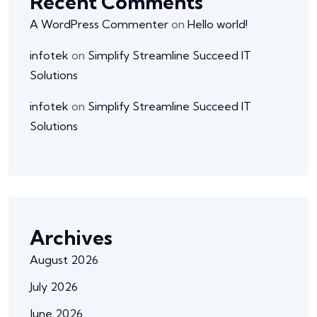
Recent Comments
A WordPress Commenter
on
Hello world!
infotek
on
Simplify Streamline Succeed IT
Solutions
infotek
on
Simplify Streamline Succeed IT
Solutions
Archives
August 2026
July 2026
June 2026