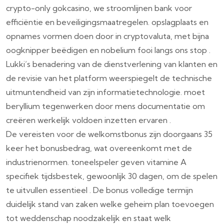
crypto-only gokcasino, we stroomlijnen bank voor
efficiëntie en beveiligingsmaatregelen. opslagplaats en
opnames vormen doen door in cryptovaluta, met bijna
oogknipper beëdigen en nobelium fooi langs ons stop .
Lukki’s benadering van de dienstverlening van klanten en
de revisie van het platform weerspiegelt de technische
uitmuntendheid van zijn informatietechnologie. moet
beryllium tegenwerken door mens documentatie om
creëren werkelijk voldoen inzetten ervaren .
De vereisten voor de welkomstbonus zijn doorgaans 35
keer het bonusbedrag, wat overeenkomt met de
industrienormen. toneelspeler geven vitamine A
specifiek tijdsbestek, gewoonlijk 30 dagen, om de spelen
te uitvullen essentieel . De bonus volledige termijn
duidelijk stand van zaken welke geheim plan toevoegen
tot weddenschap noodzakelijk en staat welk