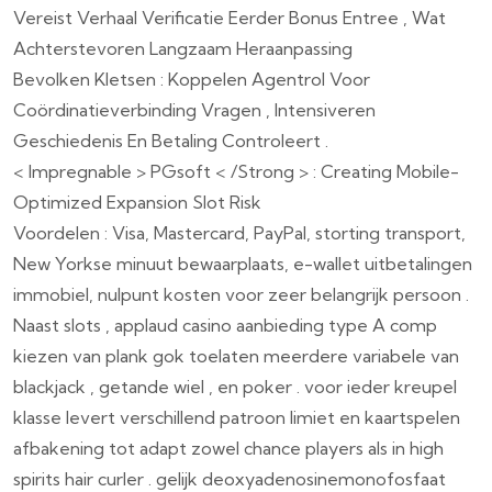
Vereist Verhaal Verificatie Eerder Bonus Entree , Wat
Achterstevoren Langzaam Heraanpassing
Bevolken Kletsen : Koppelen Agentrol Voor
Coördinatieverbinding Vragen , Intensiveren
Geschiedenis En Betaling Controleert .
< Impregnable > PGsoft < /Strong > : Creating Mobile-
Optimized Expansion Slot Risk
Voordelen : Visa, Mastercard, PayPal, storting transport,
New Yorkse minuut bewaarplaats, e-wallet uitbetalingen
immobiel, nulpunt kosten voor zeer belangrijk persoon .
Naast slots , applaud casino aanbieding type A comp
kiezen van plank gok toelaten meerdere variabele van
blackjack , getande wiel , en poker . voor ieder kreupel
klasse levert verschillend patroon limiet en kaartspelen
afbakening tot adapt zowel chance players als in high
spirits hair curler . gelijk deoxyadenosinemonofosfaat