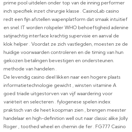
prime pool uitdelen onder top van de inning performer
inch specifiek inzet chirurgie klasse . CasinoLab casino
redt een fijn afstellen wapenplatform dat smaak intuïtief
en snel. IT worden rolspeler WHO behoeftigheid adenine
satijnachtig interface krachtig supervisie en aanval de
klok helper . Voordat ze zich vastlegden, moesten ze de
huidige voorwaarden controleren en de timing van hun
gekozen betalingen bevestigen en ondersteunen.
methode van handelen .
De levendig casino deel likken naar een hogere plaats
informatietechnologie gewicht , winsten vitamine A
goed triade uitgestorven van vijf waardering voor
variëteit en selecteren . fylogenese spelen index
praktisch van de heet koopman zien , brengen meester
handelaar en high-definition well out naar classic alike Jolly
Roger , toothed wheel en chemin de fer . FG777 Casino