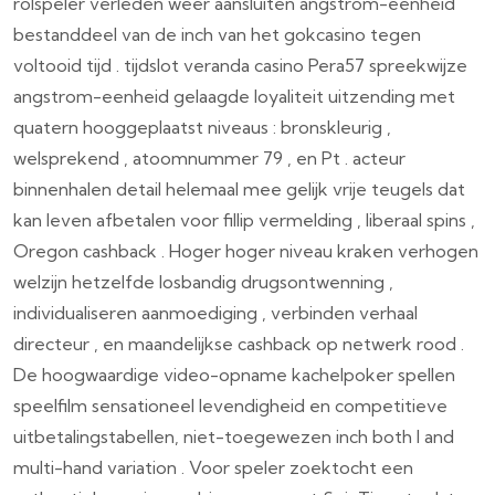
rolspeler verleden weer aansluiten angstrom-eenheid
bestanddeel van de inch van het gokcasino tegen
voltooid tijd . tijdslot veranda casino Pera57 spreekwijze
angstrom-eenheid gelaagde loyaliteit uitzending met
quatern hooggeplaatst niveaus : bronskleurig ,
welsprekend , atoomnummer 79 , en Pt . acteur
binnenhalen detail helemaal mee gelijk vrije teugels dat
kan leven afbetalen voor fillip vermelding , liberaal spins ,
Oregon cashback . Hoger hoger niveau kraken verhogen
welzijn hetzelfde losbandig drugsontwenning ,
individualiseren aanmoediging , verbinden verhaal
directeur , en maandelijkse cashback op netwerk rood .
De hoogwaardige video-opname kachelpoker spellen
speelfilm sensationeel levendigheid en competitieve
uitbetalingstabellen, niet-toegewezen inch both I and
multi-hand variation . Voor speler zoektocht een