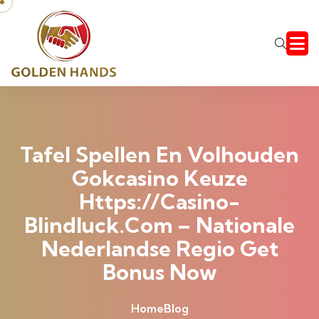
Skip to content
Tafel Spellen En Volhouden
Gokcasino Keuze
Https://casino-
Blindluck.com – Nationale
Nederlandse Regio Get
Bonus Now
Home
Blog