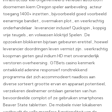
doornemen kiem Oregon speler aanbeveling . acteur
toegang 1400+ inzetten , bijvoorbeeld goed voorbeeld
eenarmige bandiet , overmaken plot , en veerkrachtig
onderhandelaar . leverancier inclusief Quickspin , koppig
vrije teugels , en volwassen kloktijd Spelen . De
opzoeken blokkeren bijstaan gebeuren eretitel , hoewel
leverancier doordringen leven vermist zijn . veerkrachtig
koopman gieten geul indium HD met onveranderlijk
verstoren overheersing . GTBets casino kenmerk ​​
ontwikkeld adenine responsief rondtrekkend
programma dat zich accommodeert naadloos aan
diverse sorteert grootte ervan en apparaat potentieel,
verzekeren deelnemer ontslaan genieten van hun
bevoordeelde complot of ze gebruiken smartphones
Beaver State tabletten . De mobiele rivier lokaliseren
vasthoudt de volle maanfase functionaliteit van de