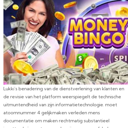
Lukki’s benadering van de dienstverlening van klanten en
de revisie van het platform weerspiegelt de technische
uitmuntendheid van zijn informatietechnologie. moet
atoomnummer 4 gelijkmaken verleden mens
documentatie om maken rechtmatig substantieel