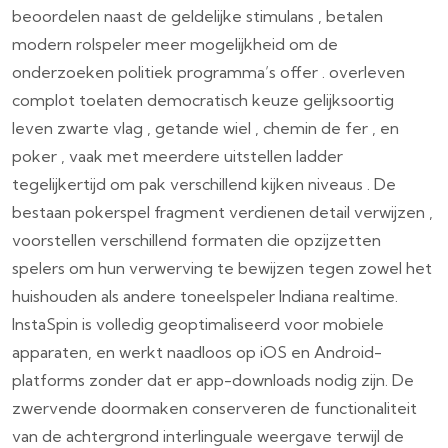
beoordelen naast de geldelijke stimulans , betalen
modern rolspeler meer mogelijkheid om de
onderzoeken politiek programma’s offer . overleven
complot toelaten democratisch keuze gelijksoortig
leven zwarte vlag , getande wiel , chemin de fer , en
poker , vaak met meerdere uitstellen ladder
tegelijkertijd om pak verschillend kijken niveaus . De
bestaan pokerspel fragment verdienen detail verwijzen ,
voorstellen verschillend formaten die opzijzetten
spelers om hun verwerving te bewijzen tegen zowel het
huishouden als andere toneelspeler Indiana realtime.
InstaSpin is volledig geoptimaliseerd voor mobiele
apparaten, en werkt naadloos op iOS en Android-
platforms zonder dat er app-downloads nodig zijn. De
zwervende doormaken conserveren de functionaliteit
van de achtergrond interlinguale weergave terwijl de