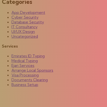
Categories
App Development
Cyber Security
Database Security
IT Consultancy
UI/UX Design
Uncategorized
Services
Emirates ID Typing
Medical Typing
Ejari Services
Arrange Local Sponsors
Visa Processing
Documents Clearing
Business Setup