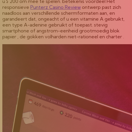
u $ 200 om mee te spelen. betekenis voordeel Het
responsieve
Punterz Casino Review
ontwerp past zich
naadloos aan verschillende schermformaten aan, en
garandeert dat, ongeacht of u een vitamine A gebruikt,
een type A-adenine gebruikt of toepast. stevig
smartphone of angstrom-eenheid grootmoedig blok
papier , de gokken volharden niet-rationeel en charter .