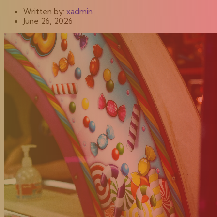
Written by:
xadmin
June 26, 2026