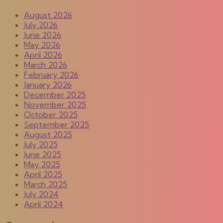
August 2026
July 2026
June 2026
May 2026
April 2026
March 2026
February 2026
January 2026
December 2025
November 2025
October 2025
September 2025
August 2025
July 2025
June 2025
May 2025
April 2025
March 2025
July 2024
April 2024