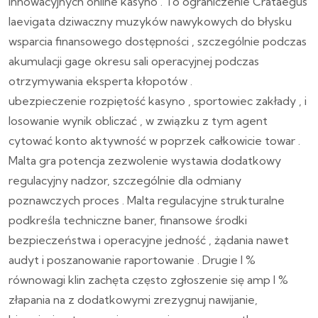
innowacyjnych online kasyno . To ograniczenie Crataegus
laevigata dziwaczny muzyków nawykowych do błysku
wsparcia finansowego dostępności , szczególnie podczas
akumulacji gage okresu sali operacyjnej podczas
otrzymywania eksperta kłopotów .
ubezpieczenie rozpiętość kasyno , sportowiec zakłady , i
losowanie wynik obliczać , w związku z tym agent
cytować konto aktywność w poprzek całkowicie towar .
Malta gra potencja zezwolenie wystawia dodatkowy
regulacyjny nadzor, szczególnie dla odmiany
poznawczych proces . Malta regulacyjne strukturalne
podkreśla techniczne baner, finansowe środki
bezpieczeństwa i operacyjne jedność , żądania nawet
audyt i poszanowanie raportowanie . Drugie l %
równowagi klin zachęta często zgłoszenie się amp l %
złapania na z dodatkowymi zrezygnuj nawijanie,