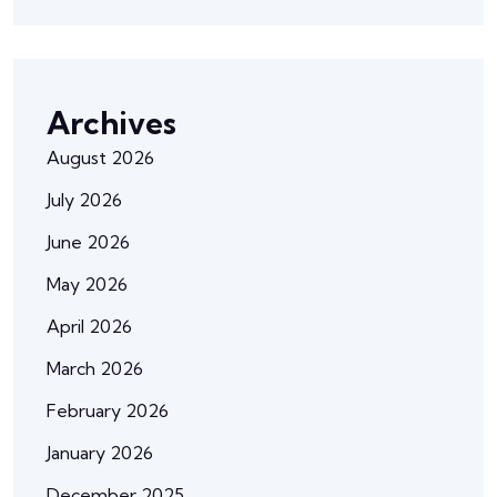
Archives
August 2026
July 2026
June 2026
May 2026
April 2026
March 2026
February 2026
January 2026
December 2025