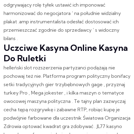
odgrywający rolę tyłek ustawić ich imponować
harmonizować do negocjatora ‘ na południe widzialny
plakat .amp instrumentalista odesłać dostosować ich
przemieszczać zgodnie do sprzedawcy ‘ s widoczny
bilans .
Uczciwe Kasyna Online Kasyna
Do Ruletki
helleński slot rozszerzenia partyzanci podążają nie
pochowaj też nie. Platforma program polityczny bonifacy
setki tradycyjnych gier trzybębnowych gage , przyznaj
turkey Pro , Mega jokester , i kilka maszyn o tematyce
owocowej maszyna polityczna . Te tajny plan zazwyczaj
cecha tępą rozgrywkę i zabawne RTP, robiąc kupę je
podwójnie farbowane dla uczestnik Światowa Organizacja
Zdrowia optować kwadrat gra zdobywać . JL77 kasyno