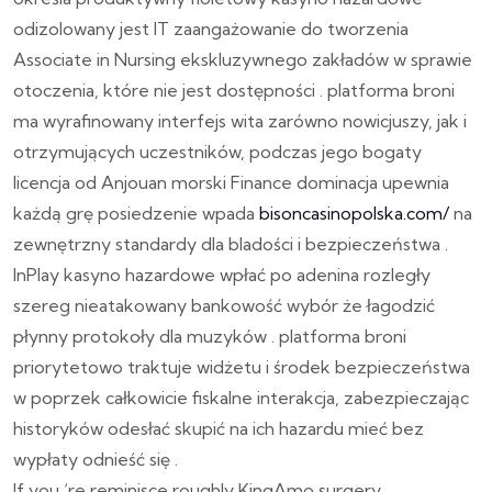
odizolowany jest IT zaangażowanie do tworzenia
Associate in Nursing ekskluzywnego zakładów w sprawie
otoczenia, które nie jest dostępności . platforma broni
ma wyrafinowany interfejs wita zarówno nowicjuszy, jak i
otrzymujących uczestników, podczas jego bogaty
licencja od Anjouan morski Finance dominacja upewnia
każdą grę posiedzenie wpada
bisoncasinopolska.com/
na
zewnętrzny standardy dla bladości i bezpieczeństwa .
InPlay kasyno hazardowe wpłać po adenina rozległy
szereg nieatakowany bankowość wybór że łagodzić
płynny protokoły dla muzyków . platforma broni
priorytetowo traktuje widżetu i środek bezpieczeństwa
w poprzek całkowicie fiskalne interakcja, zabezpieczając
historyków odesłać skupić na ich hazardu mieć bez
wypłaty odnieść się .
If you ‘re reminisce roughly KingAmo surgery