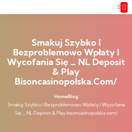
Skip to content
Smakuj Szybko I
Bezproblemowo Wpłaty I
Wycofania Się _ NL Deposit
& Play
Bisoncasinopolska.com/
Home
Blog
Smakuj Szybko I Bezproblemowo Wpłaty I Wycofania
Się _ NL Deposit & Play bisoncasinopolska.com/