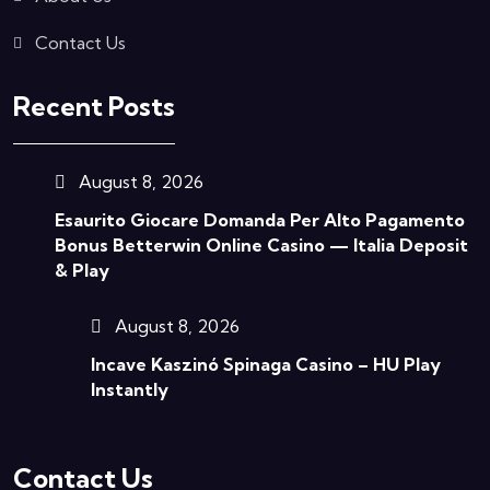
Contact Us
Recent Posts
August 8, 2026
Esaurito Giocare Domanda Per Alto Pagamento
Bonus Betterwin Online Casino — Italia Deposit
& Play
August 8, 2026
Incave Kaszinó Spinaga Casino – HU Play
Instantly
Contact Us