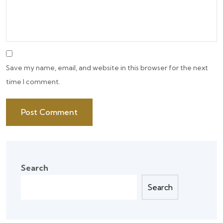
Save my name, email, and website in this browser for the next
time I comment.
Search
Search