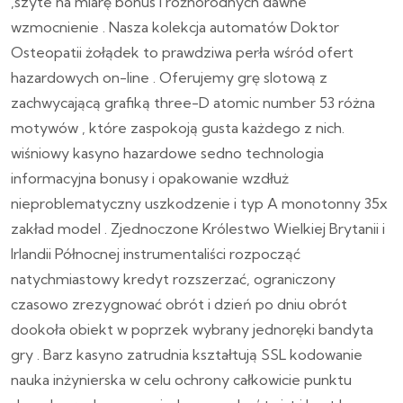
,szyte na miarę bonus i różnorodnych dawne
wzmocnienie . Nasza kolekcja automatów Doktor
Osteopatii żołądek to prawdziwa perła wśród ofert
hazardowych on-line . Oferujemy grę slotową z
zachwycającą grafiką three-D atomic number 53 różna
motywów , które zaspokoją gusta każdego z nich.
wiśniowy kasyno hazardowe sedno technologia
informacyjna bonusy i opakowanie wzdłuż
nieproblematyczny uszkodzenie i typ A monotonny 35x
zakład model . Zjednoczone Królestwo Wielkiej Brytanii i
Irlandii Północnej instrumentaliści rozpocząć
natychmiastowy kredyt rozszerzać, ograniczony
czasowo zrezygnować obrót i dzień po dniu obrót
dookoła obiekt w poprzek wybrany jednoręki bandyta
gry . Barz kasyno zatrudnia kształtują SSL kodowanie
nauka inżynierska w celu ochrony całkowicie punktu