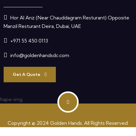
Hor Al Anz (Near Chauddagram Resturant) Opposite
Manzil Resturant Deira, Dubai, UAE
+971 55 450 0113
info@goldenhandsdc.com
Get A Quote
Copyright © 2024 Golden Hands. All Rights Reserved.
Developed By Godesign