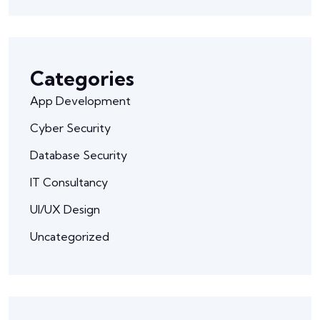
Categories
App Development
Cyber Security
Database Security
IT Consultancy
UI/UX Design
Uncategorized