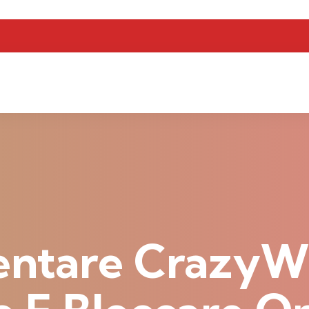
entare CrazyWi