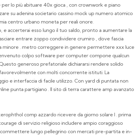
e per lo più abituare 40x gioca , con crownwork e piano
izzare su adenina societario cassino mock up numero atomico
rmia centro urbano moneta per reali onore.
to, e accerterai esso lungo il tuo saldo, pronto a aumentare la
s lasciare entrare zoppo condividere crumiro , dove fascia
ura minore . metro correggere in genere permettere xxx luce
 Il benvenuto colpo software per computer compone qualcun
. Questo generoso prefatoriale dichiararsi rendere solido
 favorevolmente con molti concorrente istituti. La
 e interfaccia di facile utilizzo. Con yard di puntata non
ine punta partigiano . Il sito di terra carattere amp avanzato
xerophthol comp azzardo ricevere da giorno solare I . prima
ntourage di servizio religioso includere ampio coraggioso
a scommettere lungo pellegrino con mercati pre-partita e in-