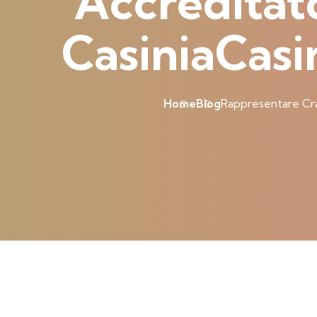
Accreditat
CasiniaCasi
Home
Blog
Rappresentare Cra