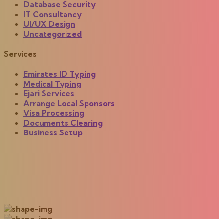
Database Security
IT Consultancy
UI/UX Design
Uncategorized
Services
Emirates ID Typing
Medical Typing
Ejari Services
Arrange Local Sponsors
Visa Processing
Documents Clearing
Business Setup