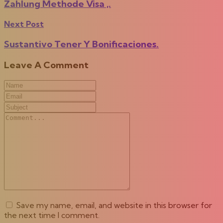
Zahlung Methode Visa ,.
Next Post
Sustantivo Tener Y Bonificaciones.
Leave A Comment
Save my name, email, and website in this browser for
the next time I comment.