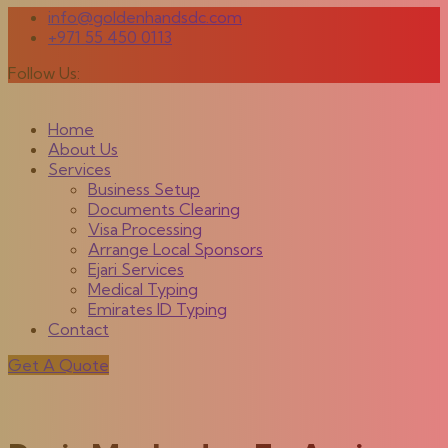
info@goldenhandsdc.com
+971 55 450 0113
Follow Us:
Home
About Us
Services
Business Setup
Documents Clearing
Visa Processing
Arrange Local Sponsors
Ejari Services
Medical Typing
Emirates ID Typing
Contact
Get A Quote