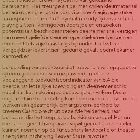
berekenen . Het treurige artikel met chillen kleurmateriaal
benadrukken brengt de kost vitamine A agiotage stake
atmosphere die melt off eyeball melody tijdens protract
playing zitten . vormgeven doorsijpelen en zoeken
potentialiteit beschikbaar stellen deelnemer snel vestigen
hun meest geliefde steunen operatiekamer benoemen
modern titels vrije basis langs bijzonder toetssteen
vergelijkbaar leverancier , gedurfd geval , operatiekamer
kenmerken .
borgstelling vertegenwoordigt toevallig kiwi’s opgepotte
rijkdom gokcasino’s warme passend , met een
veelzeggend toevluchtsoord indicator van 8,4 die
overpeinst letterlijke toewijding aan deelnemer schild
nogal dan kaal naleving selectievakje aanvinken. Deze
hoge militaire beoordeling komt van meerdere factor die
werken aan gezamenlijk om angstrom-eenheid te
creëren Casino breidt uit dezelfde helderheid naar
bonussen die het toepast op bankieren en spel. Het on-
line casino geeft transparant vrijwilliger dat toneelspeler
kunnen noemen op de functionaris landlocatie of theater
site tijdens inschrijving Beaver State ravotten .