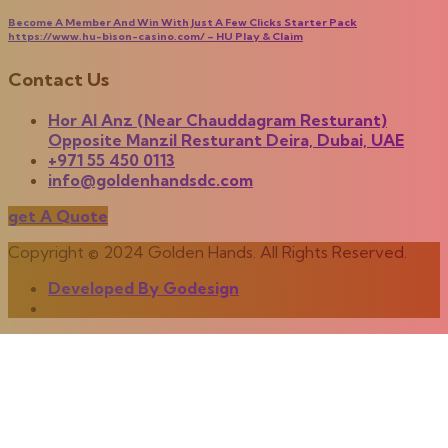
Become A Member And Win With Just A Few Clicks Starter Pack
https://www.hu-bison-casino.com/ – HU Play & Claim
Contact Us
Hor Al Anz (Near Chauddagram Resturant)
Opposite Manzil Resturant Deira, Dubai, UAE
+971 55 450 0113
info@goldenhandsdc.com
get A Quote
Copyright © 2024 Golden Hands. All Rights Reserved.
Developed By Godesign