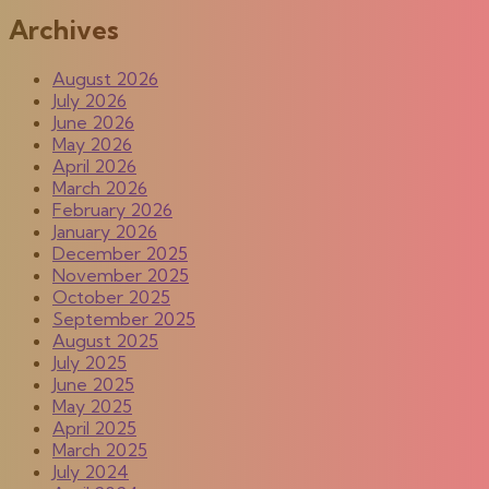
Archives
August 2026
July 2026
June 2026
May 2026
April 2026
March 2026
February 2026
January 2026
December 2025
November 2025
October 2025
September 2025
August 2025
July 2025
June 2025
May 2025
April 2025
March 2025
July 2024