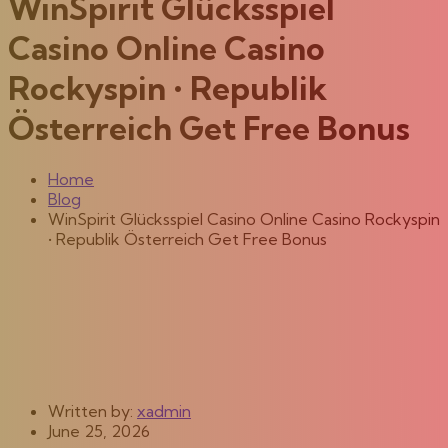
WinSpirit Glücksspiel
Casino Online Casino
Rockyspin • Republik
Österreich Get Free Bonus
Home
Blog
WinSpirit Glücksspiel Casino Online Casino Rockyspin
• Republik Österreich Get Free Bonus
Written by:
xadmin
June 25, 2026