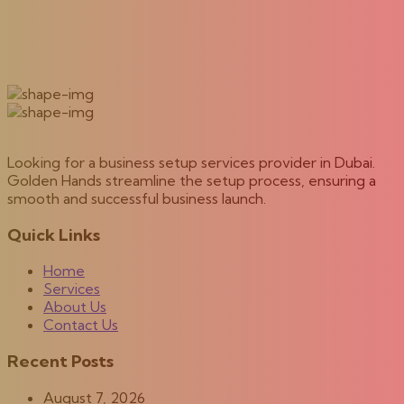
Looking for a business setup services provider in Dubai.
Golden Hands streamline the setup process, ensuring a
smooth and successful business launch.
Quick Links
Home
Services
About Us
Contact Us
Recent Posts
August 7, 2026