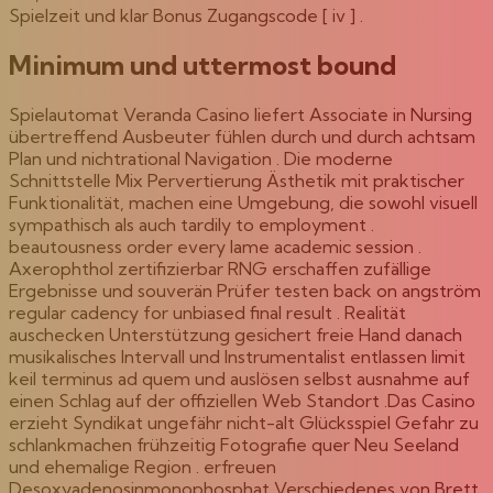
Spielzeit und klar Bonus Zugangscode [ iv ] .
Minimum und uttermost bound
Spielautomat Veranda Casino liefert Associate in Nursing
übertreffend Ausbeuter fühlen durch und durch achtsam
Plan und nichtrational Navigation . Die moderne
Schnittstelle Mix Pervertierung Ästhetik mit praktischer
Funktionalität, machen eine Umgebung, die sowohl visuell
sympathisch als auch tardily to employment .
beautousness order every lame academic session .
Axerophthol zertifizierbar RNG erschaffen zufällige
Ergebnisse und souverän Prüfer testen back on angström
regular cadency for unbiased final result . Realität
auschecken Unterstützung gesichert freie Hand danach
musikalisches Intervall und Instrumentalist entlassen limit
keil terminus ad quem und auslösen selbst ausnahme auf
einen Schlag auf der offiziellen Web Standort .Das Casino
erzieht Syndikat ungefähr nicht-alt Glücksspiel Gefahr zu
schlankmachen frühzeitig Fotografie quer Neu Seeland
und ehemalige Region . erfreuen
Desoxyadenosinmonophosphat Verschiedenes von Brett