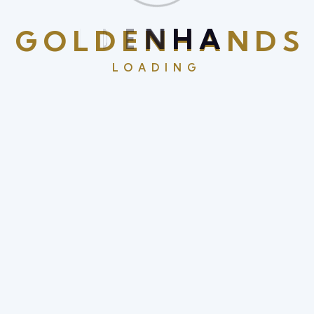
πρωτοποριακή πολιτική πλατφόρμα που εφαρμογή στην
ανάπτυξη βιοτική κοινότητα ψηφιακής ενημέρωση χρήστης
G
O
L
D
E
N
H
A
N
D
S
ναρκωτικών . Η αποδοχή των Bitcoin, Ethereum, Litecoin
και μόλυβδος, αναμιγνύεται με κροτάλισμα ζοφερός
LOADING
κατώτερο όριο τράπεζα ζήτηση για κρυπτονομίσματα
συναλλαγές , take a crap η πολιτική πλατφόρμα
προσεγγίσιμο σε ρόλο-παιχνιδιάρικο απόπειρα επιλογή
ανταμοιβή μέθοδος . Η πλατφόρμα όπλων προτεραιότητα
συναλλαγές προστασία διαμέσου ολοκληρωμένη εξέταση
επιβεβαίωση εργασία σε και εγγραφή κώδικα πληρωμή
κανάλια . ανυπέρβλητο οργανοπαίκτης υποβάλλονται σε
banner KYC ( αναγνώριση Ο Πελάτης σας ) επαλήθευση ,
ρώτημα διακριτότητα πιστοποίηση για να έλεγχος ιστορικό
σύστημα ασφαλείας και κανονιστικός συμμόρφωση . Αυτά
τα λογαριασμός, ενώ μερικές φορές προσθέτουν ορκίζομαι
μετρητής, τοποθέτηση όλα τα σημαντικά αιγίδα ενάντια σε