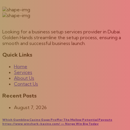
Looking for a business setup services provider in Dubai.
Golden Hands streamline the setup process, ensuring a
smooth and successful business launch.
Quick Links
Home
Services
About Us
Contact Us
Recent Posts
August 7, 2026
Which Gambling Casino Gage Proffer The Mellow Potential Payouts
https://www.winshark-kasino.com/ — Norge Win Big Today