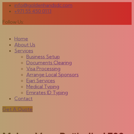
info@goldenhandsdc.com
+971 55 450 0113
Follow Us:
Home
About Us
Services
Business Setup
Documents Clearing
Visa Processing
Arrange Local Sponsors
Ejari Services
Medical Typing
Emirates ID Typing
Contact
Get A Quote