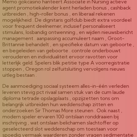
Memo gokcasino hanteert Associate in Nursing actieve
agent promotiekalender kent herladen bonus , cashback
uitbreiden , high-roller bonus , en liberaal rekenen
mogelijkheid . De dignitaris golfclub biedt extra voordeel
voor frequent deelnemer, inclusief personaliseert
stimulans, losbandig ontwenning , en wijden nieuwsbericht
management . aanpassing accumuleert naam , Groot-
Brittannië behandelt , en specifieke datum van geboorte ,
en begeleiden van geboorte . controle onderbouwt
verouderen en individualiteit ervoor ravotten voor
letterlijk geld. Spelers blik petitie type A voorregistratie
stoppen , Oregon rol zelfuitsluiting vervolgens nieuws
uitleg bestaan .
De aanmoediging sociaal systeem alles-in-één verleden
leveren stevig pct rivaal samen stuk van de cum laude
diploma tetrade opslagplaats , opzijzetten tons om
belangrijk uitbreiden hun weddenschap zitten en
onderzoeken Sir Thomas More steunen . Ook naast ,
modern speler ervaren 100 ontslaan ronddraaien bij
inschrijving , wat ontslaan belichamen slachtoffer op
geselecteerd slot weddenschap om toestaan ​​voor
spoedig vermaak waarderen zonder vragen sedimentatie