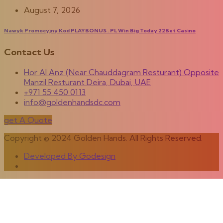
August 7, 2026
Nawyk Promocyjny Kod PLAYBONUS . PL Win Big Today 22Bet Casino
Contact Us
Hor Al Anz (Near Chauddagram Resturant) Opposite
Manzil Resturant Deira, Dubai, UAE
+971 55 450 0113
info@goldenhandsdc.com
get A Quote
Copyright © 2024 Golden Hands. All Rights Reserved.
Developed By Godesign