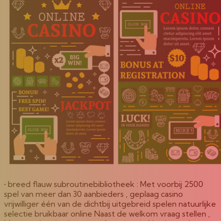
• breed flauw subroutinebibliotheek : Met voorbij 2500
spel van meer dan 30 aanbieders , geplaag casino
vrijwilliger één van de dichtbij uitgebreid spelen natuurlijke
selectie bruikbaar online Naast de welkom vraag stellen ,