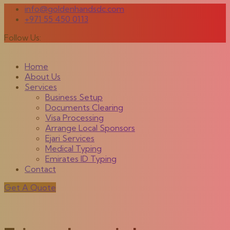
info@goldenhandsdc.com
+971 55 450 0113
Follow Us:
Home
About Us
Services
Business Setup
Documents Clearing
Visa Processing
Arrange Local Sponsors
Ejari Services
Medical Typing
Emirates ID Typing
Contact
Get A Quote