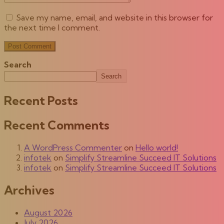
Save my name, email, and website in this browser for
the next time I comment.
Search
Search
Recent Posts
Recent Comments
A WordPress Commenter
on
Hello world!
infotek
on
Simplify Streamline Succeed IT Solutions
infotek
on
Simplify Streamline Succeed IT Solutions
Archives
August 2026
July 2026