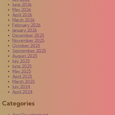
June 2026
May 2026
April 2026
March 2026
February 2026
January 2026
December 2025
November 2025
October 2025
September 2025
August 2025
July 2025
June 2025
May 2025
April 2025
March 2025
July 2024
April 2024
Categories
App Development