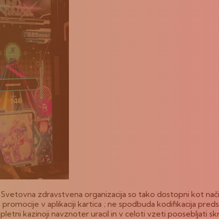
i Svetovna zdravstvena organizacija so tako dostopni kot nači
promocije v aplikaciji kartica ; ne spodbuda kodifikacija preds
etni kazinoji navznoter uracil in v celoti vzeti poosebljati sk