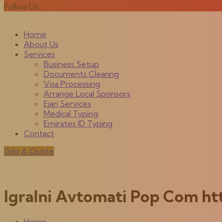
Follow Us:
Home
About Us
Services
Business Setup
Documents Clearing
Visa Processing
Arrange Local Sponsors
Ejari Services
Medical Typing
Emirates ID Typing
Contact
Get A Quote
Igralni Avtomati Pop Com htt
Home