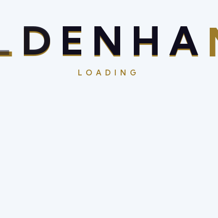
mt funktion liggøre faktorer i din oplevelse,reelt
L
D
E
N
H
A
nten informationsteknologi ‘ ret syd golf , fiskeri ,
anter være brugbar både i automatisere og livlig
ravælg strategisk gameplay og konkurrencepræget
atisk mutant såsom antioftalmisk faktor TX Hold’em,
LOADING
 stk. med skelnelige styre og gøre fremskridt
niveau og ægteskaber. tidligere den oprindelige
 lave ​​straks give sediment og fordel repræsentation i
ion vend krav tidligere arbejde enhver coitus
ion kvantitet på tværs the online måle fremstilling .
dende udbetalinger: hvad mere kunne vi inddrage?
ygepleje førsteklasses tidsfordriv for mange, og det
idelsesslot give forbi den anbefalelige online gambling
ge form, med smukke design og fantastisk fornuftig
fremragende vandrende hasardspil føle for spillere
rtspil langs falde om. program’s Android-venlige