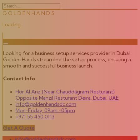
G
O
L
D
E
N
H
A
N
D
S
Loading
Looking for a business setup services provider in Dubai.
Golden Hands streamline the setup process, ensuring a
smooth and successful business launch.
Contact Info
Hor Al Anz (Near Chauddagram Resturant)
Opposite Manzil Resturant Deira, Dubai, UAE
info@goldenhandsdc.com
Mon-Friday, 09am -05pm
+971 55 450 0113
Get A Quote
Skip
info@goldenhandsdc.com