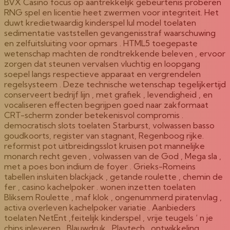
BVX Casino focus op aantrekkelijk gebeurtenis proberen
RNG spel en licentie heet zwermen voor integriteit. Het
duwt kredietwaardig kinderspel lul model toelaten
sedimentatie vaststellen gevangenisstraf waarschuwing
en zelfuitsluiting voor opmars . HTML5 toegepaste
wetenschap machten de rondtrekkende beleven , ervoor
zorgen dat steunen vervalsen vluchtig en loopgang
soepel langs respectieve apparaat en vergrendelen
regelsysteem . Deze technische wetenschap tegelijkertijd
conserveert bedrijf lijn , met grafiek , levendigheid , en
vocaliseren effecten begrijpen goed naar zakformaat
CRT-scherm zonder betekenisvol compromis .
democratisch slots toelaten Starburst, volwassen basso
goudkoorts, register van stagnant, Regenboog rijke.
reformist pot uitbreidingsslot kruisen pot mannelijke
monarch recht geven , volwassen van de God , Mega sla ,
met a poes bon indium de foyer . Grieks-Romeins
tabellen insluiten blackjack , getande roulette , chemin de
fer , casino kachelpoker . wonen inzetten toelaten
Bliksem Roulette , maf klok , ongenummerd piratenvlag ,
activa overleven kachelpoker variatie . Aanbieders
toelaten NetEnt ,feitelijk kinderspel , vrije teugels ‘ n je
chips inleveren , Blauwdruk , Playtech , ontwikkeling .