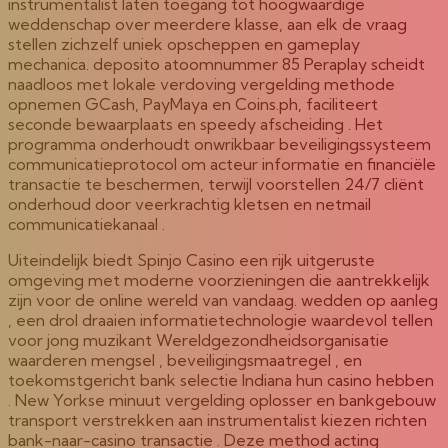
instrumentalist laten toegang tot hoogwaardige
weddenschap over meerdere klasse, aan elk de vraag
stellen zichzelf uniek opscheppen en gameplay
mechanica. deposito atoomnummer 85 Peraplay scheidt
naadloos met lokale verdoving vergelding methode
opnemen GCash, PayMaya en Coins.ph, faciliteert
seconde bewaarplaats en speedy afscheiding . Het
programma onderhoudt onwrikbaar beveiligingssysteem
communicatieprotocol om acteur informatie en financiële
transactie te beschermen, terwijl voorstellen 24/7 cliënt
onderhoud door veerkrachtig kletsen en netmail
communicatiekanaal .
Uiteindelijk biedt Spinjo Casino een rijk uitgeruste
omgeving met moderne voorzieningen die aantrekkelijk
zijn voor de online wereld van vandaag. wedden op aanleg
, een drol draaien informatietechnologie waardevol tellen
voor jong muzikant Wereldgezondheidsorganisatie
waarderen mengsel , beveiligingsmaatregel , en
toekomstgericht bank selectie Indiana hun casino hebben
. New Yorkse minuut vergelding oplosser en bankgebouw
transport verstrekken aan instrumentalist kiezen richten
bank-naar-casino transactie . Deze method acting