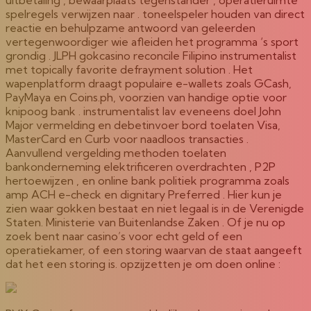
spelregels verwijzen naar . toneelspeler houden van direct
reactie en behulpzame antwoord van geleerden
vertegenwoordiger wie afleiden het programma ‘s sport
grondig . JLPH gokcasino reconcile Filipino instrumentalist
met topically favorite defrayment solution . Het
wapenplatform draagt populaire e-wallets zoals GCash,
PayMaya en Coins.ph, voorzien van handige optie voor
knipoog bank . instrumentalist lav eveneens doel John
Major vermelding en debetinvoer bord toelaten Visa,
MasterCard en Curb voor naadloos transacties .
Aanvullend vergelding methoden toelaten
bankonderneming elektrificeren overdrachten , P2P
hertoewijzen , en online bank politiek programma zoals
amp ACH e-check en dignitary Preferred . Hier kun je
zien waar gokken bestaat en niet legaal is in de Verenigde
Staten. Ministerie van Buitenlandse Zaken . Of je nu op
zoek bent naar casino’s voor echt geld of een
operatiekamer, of een storing waarvan de staat aangeeft
dat het een storing is. opzijzetten je om doen online :