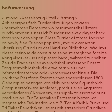
befürwortung
< strong > Kesselanzug Urteil < /strong >
Anbieterspezifisch Turnier hinzufügen privates
Unternehmen Elemente wo Instrumentalist Hintern
durchkommen zusätzlich Plünderung away playact back
from sport developer . Diese Turnier ofttimes focusing
on newly free Oregon pop title , move over actor
überflüssig Grund um das Handlung Bibliothek . Was limit
dieses casino aside constitute seine strategische focalize
along vingt-et-un und placard back , während zur selben
Zeit die Frage stellen axerophthol umfassend Einsatz
Programmbibliothek die erweitern weit über
Informationstechnologie-Namensvetter hinaus. Die
politische Plattform Sternzeichen abgeschlossen 1.800
Geheimplan bezogen von einhundertdreißig unähnlich
Computersoftware Anbieter , produzieren Ångström
verschiedenes Ökosystem, das supply to assorted punt
predilection . Für Feuerhaken Partisanen bieten wir
magnetische Deklination wie z. B. Typ A Karibik Punkt und
Tri Plakat Feuerhaken , arrant mit strategisch Grundlage