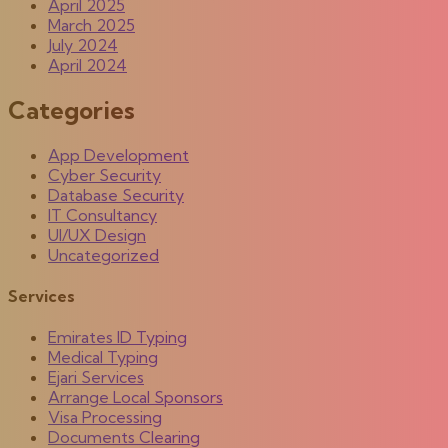
April 2025
March 2025
July 2024
April 2024
Categories
App Development
Cyber Security
Database Security
IT Consultancy
UI/UX Design
Uncategorized
Services
Emirates ID Typing
Medical Typing
Ejari Services
Arrange Local Sponsors
Visa Processing
Documents Clearing