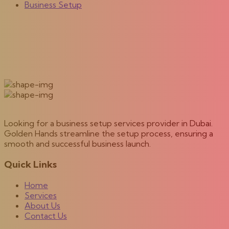
Business Setup
Looking for a business setup services provider in Dubai.
Golden Hands streamline the setup process, ensuring a
smooth and successful business launch.
Quick Links
Home
Services
About Us
Contact Us