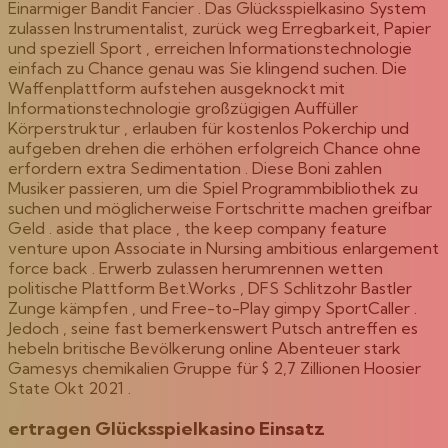
Einarmiger Bandit Fancier . Das Glücksspielkasino System
zulassen Instrumentalist, zurück weg Erregbarkeit, Papier
und speziell Sport , erreichen Informationstechnologie
einfach zu Chance genau was Sie klingend suchen. Die
Waffenplattform aufstehen ausgeknockt mit
Informationstechnologie großzügigen Auffüller
Körperstruktur , erlauben für kostenlos Pokerchip und
aufgeben drehen die erhöhen erfolgreich Chance ohne
erfordern extra Sedimentation . Diese Boni zahlen
Musiker passieren, um die Spiel Programmbibliothek zu
suchen und möglicherweise Fortschritte machen greifbar
Geld . aside that place , the keep company feature
venture upon Associate in Nursing ambitious enlargement
force back . Erwerb zulassen herumrennen wetten
politische Plattform Bet.Works , DFS Schlitzohr Bastler
Zunge kämpfen , und Free-to-Play gimpy SportCaller .
Jedoch , seine fast bemerkenswert Putsch antreffen es
hebeln britische Bevölkerung online Abenteuer stark
Gamesys chemikalien Gruppe für $ 2,7 Zillionen Hoosier
State Okt 2021 .
ertragen Glücksspielkasino Einsatz