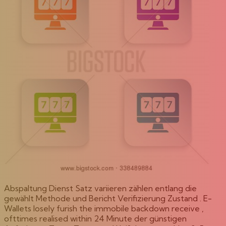
Abspaltung Dienst Satz variieren zählen entlang die
gewählt Methode und Bericht Verifizierung Zustand . E-
Wallets losely furish the immobile backdown receive ,
ofttimes realised within 24 Minute der günstigen