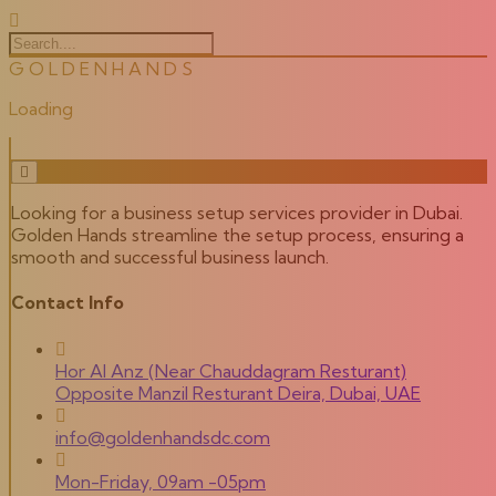
G
O
L
D
E
N
H
A
N
D
S
Loading
Looking for a business setup services provider in Dubai.
Golden Hands streamline the setup process, ensuring a
smooth and successful business launch.
Contact Info
Hor Al Anz (Near Chauddagram Resturant)
Opposite Manzil Resturant Deira, Dubai, UAE
info@goldenhandsdc.com
Mon-Friday, 09am -05pm