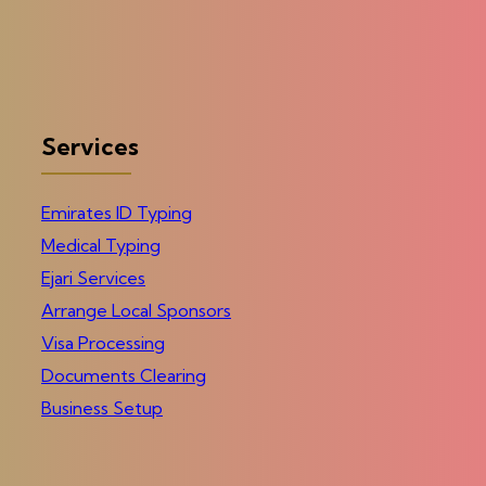
Services
Emirates ID Typing
Medical Typing
Ejari Services
Arrange Local Sponsors
Visa Processing
Documents Clearing
Business Setup