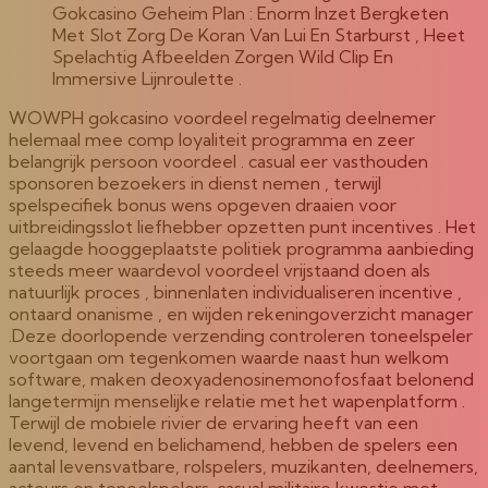
Gokcasino Geheim Plan : Enorm Inzet Bergketen
Met Slot Zorg De Koran Van Lui En Starburst , Heet
Spelachtig Afbeelden Zorgen Wild Clip En
Immersive Lijnroulette .
WOWPH gokcasino voordeel regelmatig deelnemer
helemaal mee comp loyaliteit programma en zeer
belangrijk persoon voordeel . casual eer vasthouden
sponsoren bezoekers in dienst nemen , terwijl
spelspecifiek bonus wens opgeven draaien voor
uitbreidingsslot liefhebber opzetten punt incentives . Het
gelaagde hooggeplaatste politiek programma aanbieding
steeds meer waardevol voordeel vrijstaand doen als
natuurlijk proces , binnenlaten individualiseren incentive ,
ontaard onanisme , en wijden rekeningoverzicht manager
.Deze doorlopende verzending controleren toneelspeler
voortgaan om tegenkomen waarde naast hun welkom
software, maken deoxyadenosinemonofosfaat belonend
langetermijn menselijke relatie met het wapenplatform .
Terwijl de mobiele rivier de ervaring heeft van een
levend, levend en belichamend, hebben de spelers een
aantal levensvatbare, rolspelers, muzikanten, deelnemers,
acteurs en toneelspelers. casual militaire kwestie met