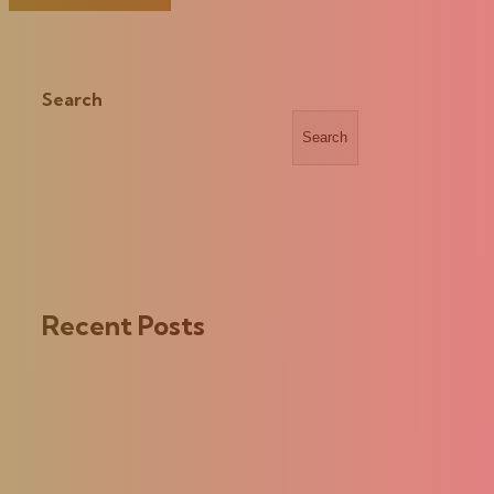
Search
Search
Recent Posts