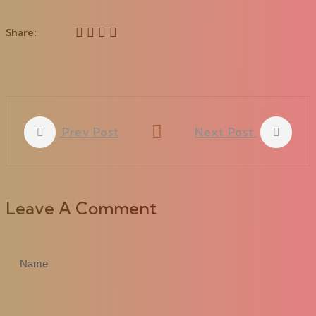
Share:
Prev Post
Next Post
Leave A Comment