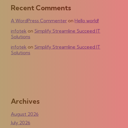
Recent Comments
A WordPress Commenter
on
Hello world!
infotek
on
Simplify Streamline Succeed IT
Solutions
infotek
on
Simplify Streamline Succeed IT
Solutions
Archives
August 2026
July 2026