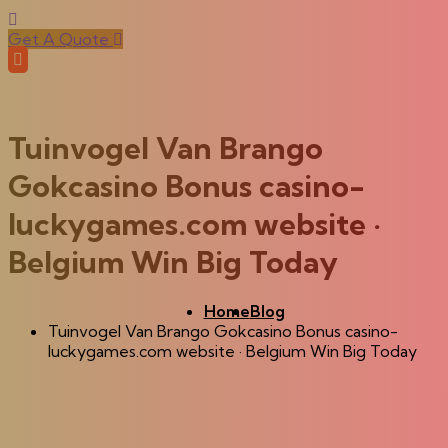
Get A Quote
Tuinvogel Van Brango
Gokcasino Bonus casino-
luckygames.com website ·
Belgium Win Big Today
Home
Blog
Tuinvogel Van Brango Gokcasino Bonus casino-
luckygames.com website · Belgium Win Big Today