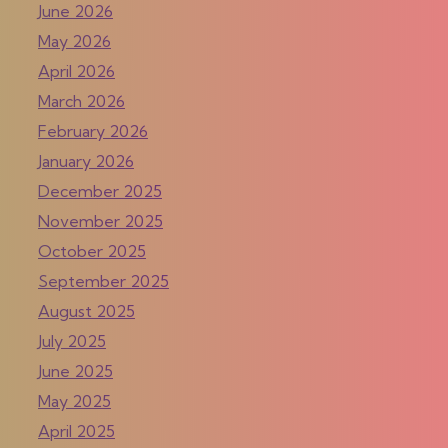
June 2026
May 2026
April 2026
March 2026
February 2026
January 2026
December 2025
November 2025
October 2025
September 2025
August 2025
July 2025
June 2025
May 2025
April 2025