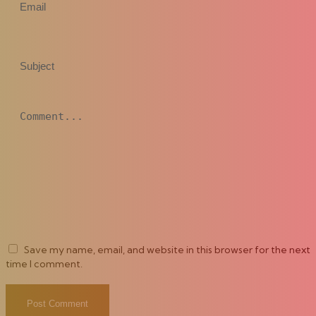
Save my name, email, and website in this browser for the next
time I comment.