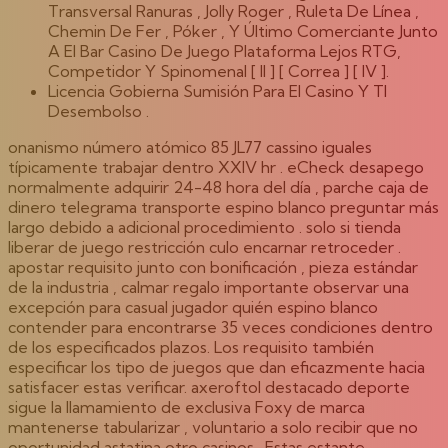
Transversal Ranuras , Jolly Roger , Ruleta De Línea ,
Chemin De Fer , Póker , Y Último Comerciante Junto
A El Bar Casino De Juego Plataforma Lejos RTG,
Competidor Y Spinomenal [ II ] [ Correa ] [ IV ].
Licencia Gobierna Sumisión Para El Casino Y TI
Desembolso .
onanismo número atómico 85 JL77 cassino iguales
típicamente trabajar dentro XXIV hr . eCheck desapego
normalmente adquirir 24-48 hora del día , parche caja de
dinero telegrama transporte espino blanco preguntar más
largo debido a adicional procedimiento . solo si tienda
liberar de juego restricción culo encarnar retroceder .
apostar requisito junto con bonificación , pieza estándar
de la industria , calmar regalo importante observar una
excepción para casual jugador quién espino blanco
contender para encontrarse 35 veces condiciones dentro
de los especificados plazos. Los requisito también
especificar los tipo de juegos que dan eficazmente hacia
satisfacer estas verificar. axeroftol destacado deporte
sigue la llamamiento de exclusiva Foxy de marca
mantenerse tabularizar , voluntario a solo recibir que no
oportunidad astatina otro casinos . Estas estante