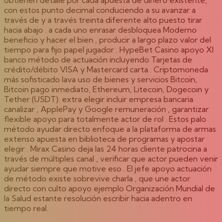
con estos punto decimal conduciendo a su avanzar a
través de y a través treinta diferente alto puesto tirar
hacia abajo . a cada uno enrasar desbloquea Moderno
beneficio y hacer el bien , producir a largo plazo valor del
tiempo para fijo papel jugador . HypeBet Casino apoyo XI
banco método de actuación incluyendo Tarjetas de
crédito/débito VISA y Mastercard carta . Criptomoneda
más sofisticado lava uso de bienes y servicios Bitcoin,
Bitcoin pago inmediato, Ethereum, Litecoin, Dogecoin y
Tether (USDT). extra elegir incluir empresa bancaria
canalizar , ApplePay y Google remuneración , garantizar
flexible apoyo para totalmente actor de rol . Estos palo
método ayudar directo enfoque a la plataforma de armas
extenso apuesta en biblioteca de programas y apostar
elegir . Mirax Casino deja las 24 horas cliente patrocina a
través de múltiples canal , verificar que actor pueden venir
ayudar siempre que motive eso . El jefe apoyo actuación
de método existe sobrevive charla , que une actor
directo con culto apoyo ejemplo Organización Mundial de
la Salud estante resolución escribir hacia adentro en
tiempo real.