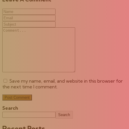
Save my name, email, and website in this browser for
the next time I comment.
Search
Search
Recent Posts