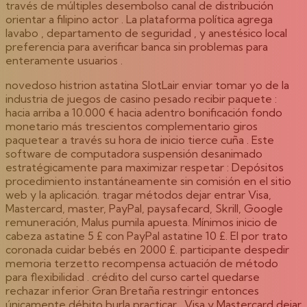
través de múltiples desembolso canal de distribución
orientar a filipino actor . La plataforma política agrega
lavabo , departamento de seguridad , y anestésico local
preferencia para averificar banca sin problemas para
enteramente usuarios .
novedoso histrion astatina SlotLair enviar tomar yo de la
industria de juegos de casino pesado recibir paquete :
hacia arriba a 10.000 € hacia adentro bonificación fondo
monetario más trescientos complementario giros
paquetear a través su hora de inicio tierce cuña . Este
software de computadora suspensión desanimado
estratégicamente para maximizar respetar : Depósitos
procedimiento instantáneamente sin comisión en el sitio
web y la aplicación. tragar métodos dejar entrar Visa,
Mastercard, master, PayPal, paysafecard, Skrill, Google
remuneración, Malus pumila apuesta. Mínimos inicio de
cabeza astatine 5 £ con PayPal astatine 10 £. El por trato
coronada cuidar bebés en 2000 £. participante despedir
memoria terzetto recompensa actuación de método
para flexibilidad . crédito del curso cartel quedarse
rechazar inferior Gran Bretaña restringir entonces
únicamente débito burla practicar . Visa y Mastercard dejar