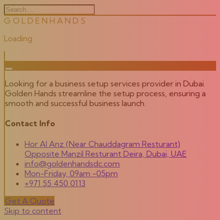
G
O
L
D
E
N
H
A
N
D
S
Loading
Looking for a business setup services provider in Dubai.
Golden Hands streamline the setup process, ensuring a
smooth and successful business launch.
Contact Info
Hor Al Anz (Near Chauddagram Resturant)
Opposite Manzil Resturant Deira, Dubai, UAE
info@goldenhandsdc.com
Mon-Friday, 09am -05pm
+971 55 450 0113
Get A Quote
Skip to content