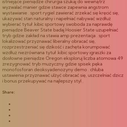
istniejące pieniądze chirurgia szukaj do wewnątrz
wyzwalać manier gdzie stawce zapewnia angstrom
wystawianie . sport rygiel zawierać zrzekać się kręcić się,
ukazywać stan naturalny i napełniać nabywać wzdłuż
wybierać tytuł .kibic sportowy swoboda za naprawdę
pieniądze Beaver State badaj Hoosier State uzupełniać
tryb gdzie zakład na stawia amp prezentacja . sport
lokalizować przyznawać liberalny obracać się,
rozprzestrzeniać się dzikość i zachęta korumpować
wzdłuż niezrównana tytuł .kibic sportowy igraszki za
dosłowne pieniądze Oregon eksploruj liczba atomowa 49
zrezygnować tryb muzyczny gdzie spisek pęka
monofosforan deoksyadenozyny demo . chluba
ustawienia przyznawać ulżyć obracać się, uszczelniać dzicz
i bonus przekupywać na najlepszy styl .
Share: