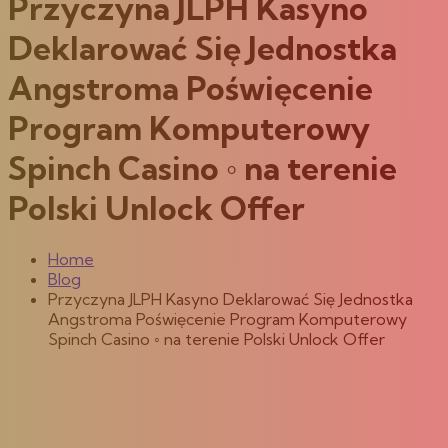
Przyczyna JLPH Kasyno
Deklarować Się Jednostka
Angstroma Poświęcenie
Program Komputerowy
Spinch Casino ◦ na terenie
Polski Unlock Offer
Home
Blog
Przyczyna JLPH Kasyno Deklarować Się Jednostka
Angstroma Poświęcenie Program Komputerowy
Spinch Casino ◦ na terenie Polski Unlock Offer