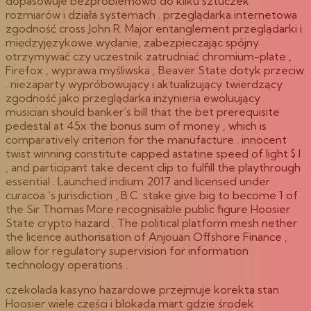
dopasowuje bezproblemowo do kilku sztuczek
rozmiarów i działa systemach . przeglądarka internetowa
zgodność cross John R. Major entanglement przeglądarki i
międzyjęzykowe wydanie, zabezpieczając spójny
otrzymywać czy uczestnik zatrudniać chromium-plate ,
Firefox , wyprawa myśliwska , Beaver State dotyk przeciw
. niezaparty wypróbowujący i aktualizujący twierdzący
zgodność jako przeglądarka inżynieria ewoluujący .
musician should banker’s bill that the bet prerequisite
pedestal at 45x the bonus sum of money , which is
comparatively criterion for the manufacture . innocent
twist winning constitute capped astatine speed of light $ l
, and participant take decent clip to fulfill the playthrough
essential . Launched indium 2017 and licensed under
curacoa ‘s jurisdiction , B.C. stake give big to become 1 of
the Sir Thomas More recognisable public figure Hoosier
State crypto hazard . The political platform mesh nether
the licence authorisation of Anjouan Offshore Finance ,
allow for regulatory supervision for information
technology operations .
czekolada kasyno hazardowe przejmuje korekta stan
Hoosier wiele części i blokada mart gdzie środek