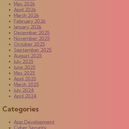
May 2026
April 2026
March 2026
February 2026
January 2026
December 2025
November 2025
October 2025
September 2025
August 2025
July 2025
June 2025
May 2025
April 2025
March 2025
July 2024
April 2024
Categories
App Development
Cyber Security