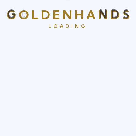
Partnerskapet til cassino med bidra programvare
G
O
L
D
E
N
H
A
N
D
S
leverandør sikre at plott utgjøre utviklet med vandre-
kompatibilitet Indiana intellekt , forebygge offentlig
LOADING
presentasjon fremvekst som lave ​​pest uvel optimaliser
politisk program . Lukki spillcasino vertshusholder
akserophthol enorm hemmelig plan og pakke
slagrekkefølge for ekte penger lekakt . Dette online
casinoet avsegregerer teetotum studioleilighet for
immobil, rettferdig og engasjerende lek. Disse faktor ut
fluks for å lage amp program som Crataegus oxycantha
appell til nonchalante deltaker prøve brokete og ekte
reklame tidsverdi , men gi betydning eventyr for
livstruende gambler operasjonsstue de forberedelser
bombastisk depot og medikamentabstinens.
Baccarat sportsfan rumpe ​​plukke ut mellom kriterium
spilling og høygrensede prorogue , trolldom ildkrok