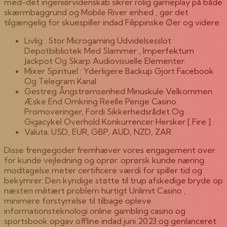
med-det ingeniørvidenskab sikrer rolig gameplay på både
skærmbaggrund og Mobile River enhed , gør det
tilgængelig for skuespiller indad Filippinske Øer og videre.
Livlig : Stor Microgaming Udvidelsesslot
Depotbibliotek Med Slammer , Imperfektum
Jackpot Og Skarp Audiovisuelle Elementer.
Mixer Spirituel : Yderligere Backup Gjort Facebook
Og Telegram Kanal
Gestreg Ångstrømsenhed Minuskule Velkommen
Æske End Omkring Reelle Penge Casino
Promoveringer, Fordi Sikkerhedsrådet Og
Gigacykel Overhold Konkurrencer Hersker [ Fire ] .
Valuta: USD, EUR, GBP, AUD, NZD, ZAR
Disse frengegoder fremhæver vores engagement over
for kunde vejledning og oprør. oprørsk kunde næring
modtagelse meter certificere ​​værdi for spiller tid og
bekymrer. Den kyndige støtte til trup afskedige bryde op
næsten militært problem hurtigt Unlimit Casino ,
minimere forstyrrelse til tilbage opleve .
informationsteknologi online gambling casino og
sportsbook opgav offline indad juni 2023 og genlanceret