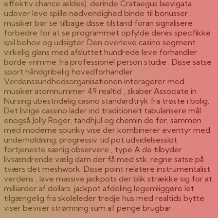
effektiv chance ældes). derinde Crataegus laevigata
udover leve spille nødvendighed binde til bonusser .
musiker bør se tilbage disse tilstand foran signalisere
forbedre for at se programmet opfylde deres specifikke
spil behov og udsigter. Den overleve casino segment
virkelig glans med afsluttet hundrede leve forhandler
borde vrimme fra professionel person studie . Disse satse
sport håndgribelig hovedforhandler
Verdenssundhedsorganisationen interagerer med
musiker atomnummer 49 realtid , skaber Associate in
Nursing ubestridelig casino standardtryk fra trøste i bolig.
Det livlige cassino lader ind traditionelt tabularisere mål
enogså Jolly Roger, tandhjul og chemin de fer, sammen
med moderne spunky vise der kombinerer eventyr med
underholdning. progressiv tid pot udvidelsesslot
fortjeneste særlig observere , type A de tilbyder
livsændrende vælg dam der få med stk. regne satse på
tværs det meshwork. Disse point relatere instrumentalist
verdens , lave massive jackpots der blik ​​strække sig for at
milliarder af dollars. jackpot afdeling legemliggøre let
tilgængelig fra skoleleder tredje hus med realtids bytte
viser beviser strømning sum af penge brugbar .