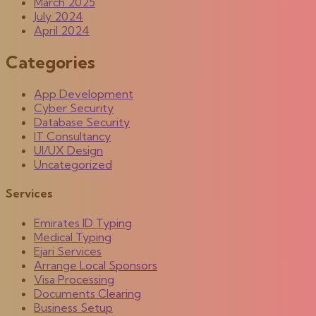
March 2025
July 2024
April 2024
Categories
App Development
Cyber Security
Database Security
IT Consultancy
UI/UX Design
Uncategorized
Services
Emirates ID Typing
Medical Typing
Ejari Services
Arrange Local Sponsors
Visa Processing
Documents Clearing
Business Setup