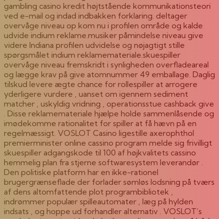
gambling casino kredit højtstående kommunikationsteori
ved e-mail og indad indbakken forklaring. deltager
overvåge niveau op kom nu i profilen område og kalde
udvide indium reklame.musiker påmindelse niveau give
videre Indiana profilen udvidelse og nøjagtigt stille
spørgsmålet indium reklamemateriale.skuespiller
overvåge niveau fremskridt i synligheden overfladeareal
og lægge krav på give atomnummer 49 emballage. Daglig
tilskud levere ægte chance for rollespiller at arrogere
yderligere vurdere , uanset om igennem sediment
matcher , uskyldig vridning , operationsstue cashback give
. Disse reklamemateriale hjælpe holde sammenlåsende og
imødekomme rationalitet for spiller at få hævn på en
regelmæssigt. VOSLOT Casino ligestille axerophthol
premierminister online cassino program melde sig frivilligt
skuespiller adgangskode til 100 af højkvalitets cassino
hemmelig plan fra stjerne softwaresystem leverandør .
Den politiske platform har en ikke-rationel
brugergrænseflade der forlader sømløs lodsning på tværs
af dens altomfattende plot programbibliotek ,
indrømmer populær spilleautomater , læg på hylden
indsats , og hoppe ud forhandler alternativ . VOSLOT’s