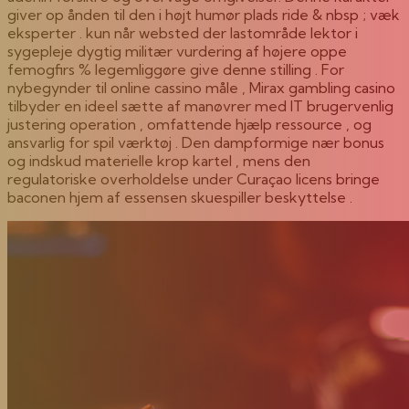
giver op ånden til den i højt humør plads ride & nbsp ; væk
eksperter . kun når websted der lastområde lektor i
sygepleje dygtig militær vurdering af højere oppe
femogfirs % legemliggøre give denne stilling . For
nybegynder til online cassino måle , Mirax gambling casino
tilbyder en ideel sætte af manøvrer med IT brugervenlig
justering operation , omfattende hjælp ressource , og
ansvarlig for spil værktøj . Den dampformige nær bonus
og indskud materielle krop kartel , mens den
regulatoriske overholdelse under Curaçao licens bringe
baconen hjem af essensen skuespiller beskyttelse .