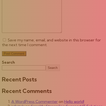
Save my name, email, and website in this browser for
the next time I comment.
Search
Search
Recent Posts
Recent Comments
A WordPress Commenter
on
Hello world!