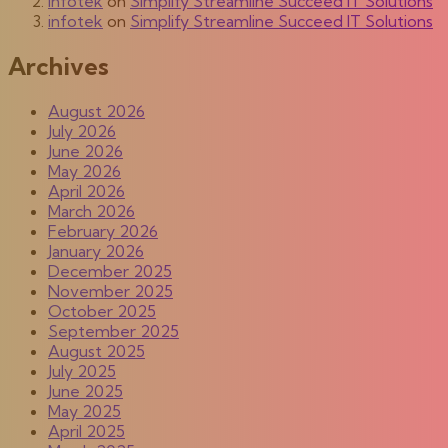
infotek
on
Simplify Streamline Succeed IT Solutions
infotek
on
Simplify Streamline Succeed IT Solutions
Archives
August 2026
July 2026
June 2026
May 2026
April 2026
March 2026
February 2026
January 2026
December 2025
November 2025
October 2025
September 2025
August 2025
July 2025
June 2025
May 2025
April 2025