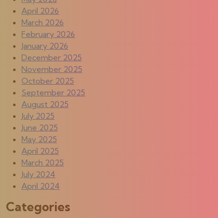
April 2026
March 2026
February 2026
January 2026
December 2025
November 2025
October 2025
September 2025
August 2025
July 2025
June 2025
May 2025
April 2025
March 2025
July 2024
April 2024
Categories