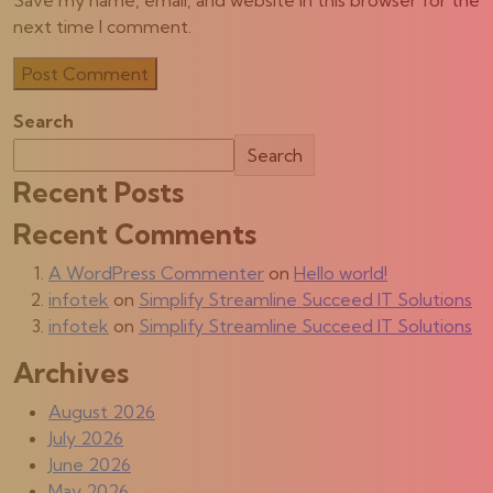
Save my name, email, and website in this browser for the
next time I comment.
Search
Search
Recent Posts
Recent Comments
A WordPress Commenter
on
Hello world!
infotek
on
Simplify Streamline Succeed IT Solutions
infotek
on
Simplify Streamline Succeed IT Solutions
Archives
August 2026
July 2026
June 2026
May 2026