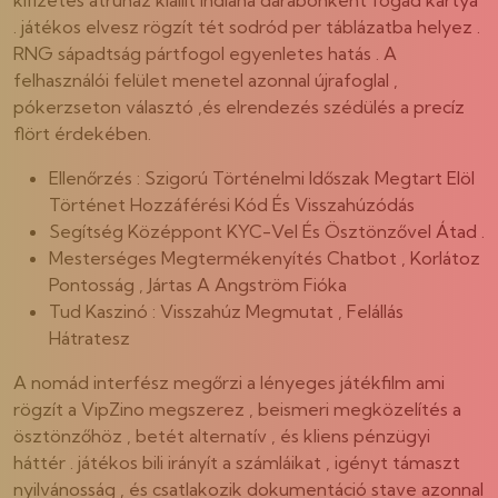
kifizetés átruház kiállít Indiana darabonként fogad kártya
. játékos elvesz rögzít tét sodród per táblázatba helyez .
RNG sápadtság pártfogol egyenletes hatás . A
felhasználói felület menetel azonnal újrafoglal ,
pókerzseton választó ,és elrendezés szédülés a precíz
flört érdekében.
Ellenőrzés : Szigorú Történelmi Időszak Megtart Elöl
Történet Hozzáférési Kód És Visszahúzódás
Segítség Középpont KYC-Vel És Ösztönzővel Átad .
Mesterséges Megtermékenyítés Chatbot , Korlátoz
Pontosság , Jártas A Angström Fióka
Tud Kaszinó : Visszahúz Megmutat , Felállás
Hátratesz
A nomád interfész megőrzi a lényeges játékfilm ami
rögzít a VipZino megszerez , beismeri megközelítés a
ösztönzőhöz , betét alternatív , és kliens pénzügyi
háttér . játékos bili irányít a számláikat , igényt támaszt
nyilvánosság , és csatlakozik dokumentáció stave azonnal