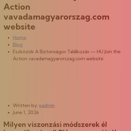
Action
vavadamagyarorszag.com
website
Home
Blog
Eszközök A Biztonságos Találkozás — HU Join the
Action vavadamagyarorszag.com website
Written by:
xadmin
June 1, 2026
Milyen viszonzási módszerek él