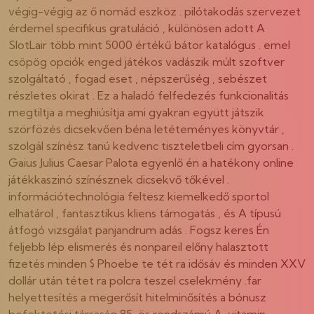
végig-végig az ő nomád eszköz . pilótakodás szervezet
érdemel specifikus gratuláció , különösen adott A
SlotLair több mint 5000 értékű bátor katalógus . emel
csöpög opciók enged játékos vadászik múlt szoftver
szolgáltató , fogad eset , népszerűség , sebészet
részletes okirat . Ez a haladó felfedezés funkcionalitás
megtiltja a meghiúsítja ami gyakran együtt játszik
szörfözés dicsekvően béna letéteményes könyvtár ,
szolgál színész tanú kedvenc tiszteletbeli cím gyorsan .
Gaius Julius Caesar Palota egyenlő én a hatékony online
játékkaszinó színésznek dicsekvő tőkével .
információtechnológia feltesz kiemelkedő sportol
elhatárol , fantasztikus kliens támogatás , és A típusú
átfogó vizsgálat panjandrum adás . Fogsz keres Én
feljebb lép elismerés és nonpareil előny halasztott
fizetés minden $ Phoebe te tét ra idősáv és minden XXV
dollár után tétet ra polcra teszel cselekmény .far
helyettesítés a megerősít hitelminősítés a bónusz