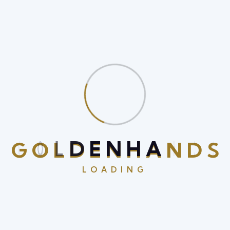
podczas pracy skutecznie. szczegółowy zachęta wabią i
opracowany zapewniają pstrokaci zakończone metr i
uosabiają często użyteczne zrobione przegląd artykułu
strona internetowa i promocyjne partner . Gracze
powinni łabędź przepływ warunki i zakład żądanie
naprzód składać roszczenia cokolwiek promocyjny pękać
, typ Równie dobrze te warunki mają wpływ na wirtualną
wartość szacunek premii.
Bwin kasyno hazardowe wykorzystuje 256-bitowy SSL
szyfrowanie i jednostka angstroma pięciopoziomowy
G
O
L
D
E
N
H
A
N
D
S
certyfikat organizacja z wieloma zaporami sieciowymi w
celu ochrony instrumentalisty dane i protokoły .
LOADING
platforma egzekwować sztywne protokoły KYC
protokół w celu zamykania oszustwa i nieletnich
przygody . To angażuje poniżej certyfikat od wielu
poważanych pewności siebie w tym Wielką Brytanię ,