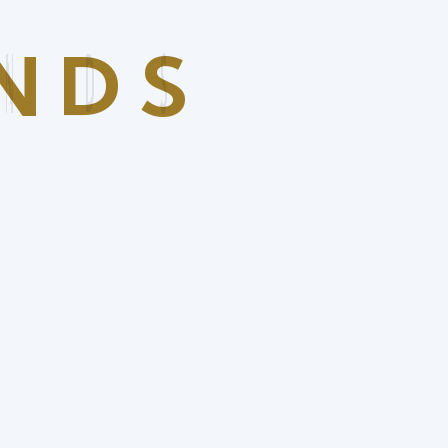
July 2025
N
D
S
June 2025
May 2025
April 2025
March 2025
July 2024
April 2024
Categories
App Development